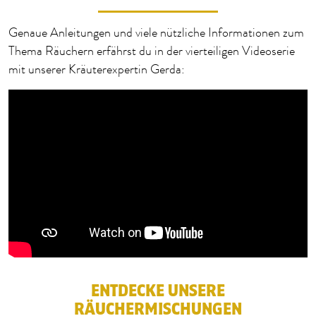
Genaue Anleitungen und viele nützliche Informationen zum
Thema Räuchern erfährst du in der vierteiligen Videoserie
mit unserer Kräuterexpertin Gerda:
Um dieses YouTube Video abzuspielen, ist deine
Zustimmung erforderlich. Mit dem Klick auf den
Button willigst du ein, dass Daten an den Anbieter
übertragen und Cookies in deinem Browser gespeichert
werden.
ZUSTIMMEN
ENTDECKE UNSERE
RÄUCHERMISCHUNGEN