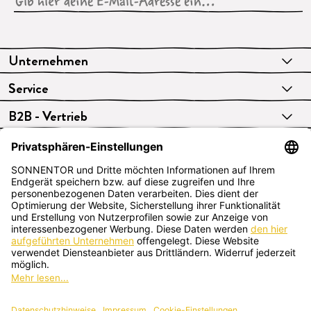
Unternehmen
Service
B2B - Vertrieb
VERTRAG WIDERRUFEN
Deutsch
SONNENTOR Kräuterhandels GMBH
Sprögnitz 10, 3913 Sprögnitz, Österreich
+43 2875/7256
office@sonnentor.at