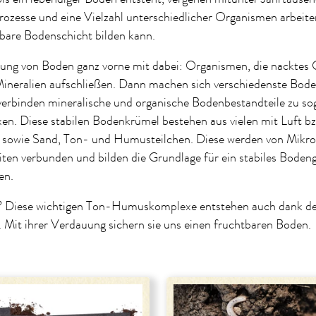
ozesse und eine Vielzahl unterschiedlicher Organismen arbeiten
tbare Bodenschicht bilden kann.
hung von Boden ganz vorne mit dabei: Organismen, die nacktes 
Mineralien aufschließen. Dann machen sich verschiedenste Bod
 verbinden mineralische und organische Bodenbestandteile zu s
. Diese stabilen Bodenkrümel bestehen aus vielen mit Luft b
n sowie Sand, Ton- und Humusteilchen. Diese werden von Mikr
ten verbunden und bilden die Grundlage für ein stabiles Boden
en.
 Diese wichtigen Ton-Humuskomplexe entstehen auch dank der
Mit ihrer Verdauung sichern sie uns einen fruchtbaren Boden.