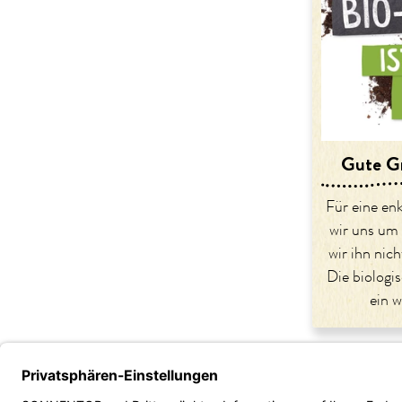
Gute G
Für eine en
wir uns um
wir ihn nic
Die biologis
ein w