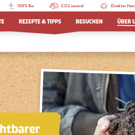
100% Bio
CO2 neutral
Direkter Han
TE
REZEPTE & TIPPS
BESUCHEN
ÜBER 
chtbarer