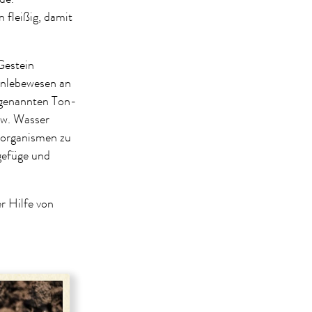
 fleißig, damit
Gestein
enlebewesen an
ogenannten Ton-
zw. Wasser
oorganismen zu
gefüge und
 Hilfe von