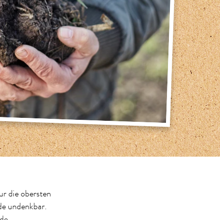
ur die obersten
de undenkbar.
de.