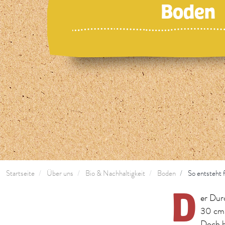
Boden
Startseite
Über uns
Bio & Nachhaltigkeit
Boden
So entsteht 
D
er Dur
30 cm 
Doch b