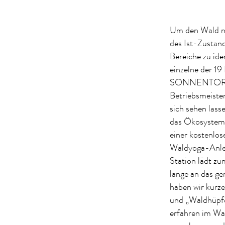
Um den Wald nac
des Ist-Zustand
Bereiche zu ide
einzelne der 19
SONNENTOR ents
Betriebsmeister
sich sehen lass
das Ökosystem 
einer kostenlo
Waldyoga-Anlei
Station lädt zu
lange an das g
haben wir kurze
und „Waldhüpfe
erfahren im Wa