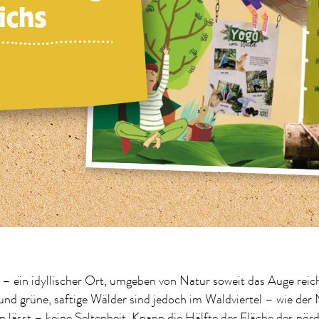
ichs
 – ein idyllischer Ort, umgeben von Natur soweit das Auge reic
und grüne, saftige Wälder sind jedoch im Waldviertel – wie de
 lässt – keine Seltenheit. Knapp die Hälfte der Fläche des nörd