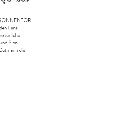
ng bei Totholz
 des SONNENTOR
den Fans
 natürliche
 und Sinn
Gutmann die