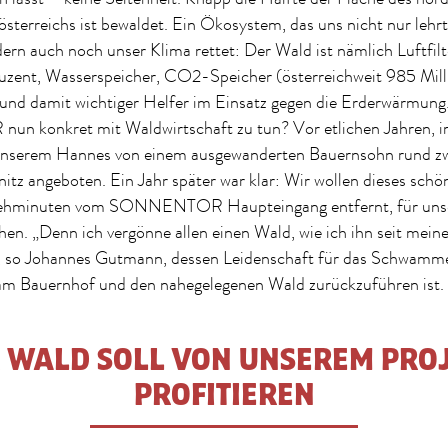
sterreichs ist bewaldet. Ein Ökosystem, das uns nicht nur lehrt,
ern auch noch unser Klima rettet: Der Wald ist nämlich Luftfilt
uzent, Wasserspeicher, CO2-Speicher (österreichweit 985 Mil
und damit wichtiger Helfer im Einsatz gegen die Erderwärmung
konkret mit Waldwirtschaft zu tun? Vor etlichen Jahren, i
unserem Hannes von einem ausgewanderten Bauernsohn rund z
itz angeboten. Ein Jahr später war klar: Wir wollen dieses sch
Gehminuten vom SONNENTOR Haupteingang entfernt, für uns
en. „Denn ich vergönne allen einen Wald, wie ich ihn seit meine
“, so Johannes Gutmann, dessen Leidenschaft für das Schwamm
 am Bauernhof und den nahegelegenen Wald zurückzuführen ist.
 WALD SOLL VON UNSEREM PRO
PROFITIEREN