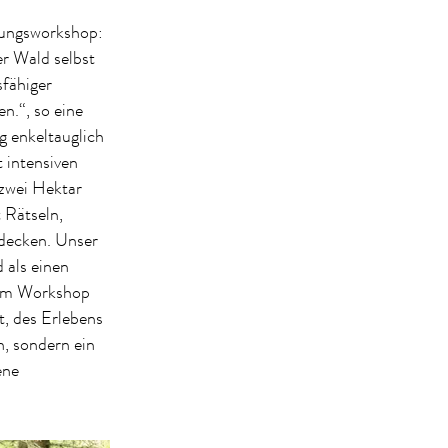
erungsworkshop:
r Wald selbst
sfähiger
n.“, so eine
 enkeltauglich
 intensiven
zwei Hektar
 Rätseln,
tdecken. Unser
 als einen
. Im Workshop
t, des Erlebens
n, sondern ein
ene