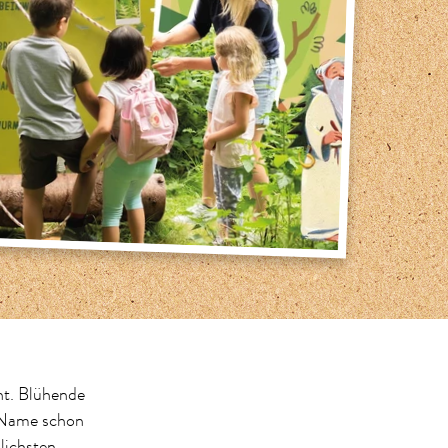
ht. Blühende
r Name schon
lichsten