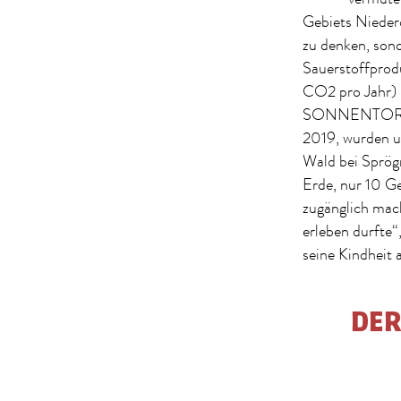
Gebiets Niederö
zu denken, sond
Sauerstoffprod
CO2 pro Jahr) 
SONNENTOR nun 
2019, wurden 
Wald bei Sprögn
Erde, nur 10 
zugänglich mach
erleben durfte
seine Kindheit
DER