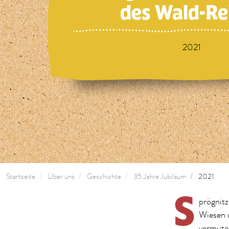
des Wald-Re
2021
Startseite
Über uns
Geschichte
35 Jahre Jubiläum
2021
S
prögnitz
Wiesen 
vermuten