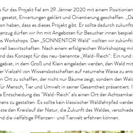
s für das Projekt fiel am 29. Jänner 2020 mit einem Positioni
 gesetzt, Erwartungen geklärt und Orientierung geschaffen. „De
von haben, dass es dieses Projekt gibt. Er sollte dadurch zukunft
nzug dürfen wir ihn mit Angeboten für Besucher:innen bespiele
des Workshops. Den „SONNENTOR Wald“ wollten wir zukünftig
rell bewirtschaften. Nach einem erfolgreichen Workshoptag mit
nd das Konzept für das neu-benannte „Wald-Reich“: Ein rund 
gebiet, in dem Groß und Klein eingeladen werden, den Wald mit
ner Vielzahl von Wissensbotschaften auf naturnahe Weise zu en
nen Ort zu schaffen, der nicht nur Bäume zeigt, sondern den Wald
für Mensch, Tier und Umwelt in seiner Gesamtheit präsentiert
te Entscheidung das "Wald-Reich" als einen Ort der Achtsamkei
ens zu gestalten. Es sollte kein klassischer Waldlehrpfad werde
te den Kreislauf der Natur, die Zukunft des Waldes, verschied
 die vielfältige Pflanzen- und Tierwelt erfahren können.