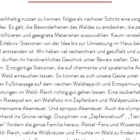
hhaltig nutzen zu können, folgte als nächster Schritt eine sorg
es: Es galt, die Besonderheiten des Waldes zu entdecken, die 
ntifizieren und geeignete Materialien auszuwählen. Kaum vorstel
 Erlebnis-Stationen von der Idee bis zur Umsetzung im Haus bei
tanden ist. Wir haben viel recherchiert und getüftelt und u
 durften ihr handwerkliches Geschick unter Beweis stellen. Das
en: Einzigartige Stationen, die auf charmante und spielerische A
Wald eintauchen lassen. So können es sich unsere Gäste unter
sen Fußmassage auf dem weichen Waldteppich und Entspannun
tungen im Wald-Reich richtig gut gehen lassen. Eine zauberh
m Ratespiel ein, ein Waldfoto mit Zapfenbart und Waldperücke 
emeinsame Abenteuer. Und apropos Abenteuer: Auch die olympi
rhand ins Grüne verlegt. Disziplinen wie „Zapfenzielwurf“, „Tier
r“ fordern die ganze Familie heraus. Rätsel-Fans und Wissensd
ld-Reich, welche Wildkräuter und Früchte im Wald zu finden s