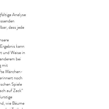
fältige Analyse
passenden
lbar, dass jede
nsere
 Ergebnis kann
rt und Weise in
 anderem bei
g mit
afte Märchen-
erinnert noch
schen Spiele
isch auf Zack“
urstige
ind, wie Bäume