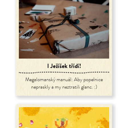
I Ježíšek třídí!
Megalomanský manuál: Aby popelnice
nepraskly a my neztratili glanc. :)