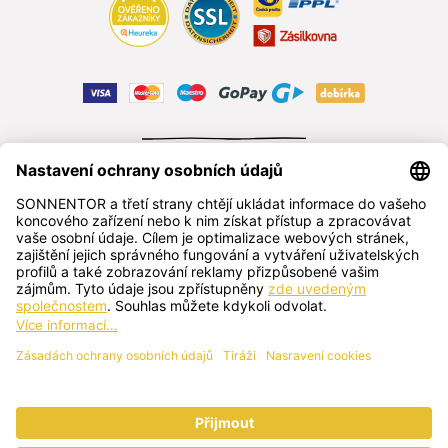
ODSTOUPIT OD SMLOUVY
čeština
SONNENTOR s.r.o.
Příhon 943, 696 15 Čejkovice, Česká republika
+420 518 362 687
sonnentor@sonnentor.cz
Kontaktujte nás