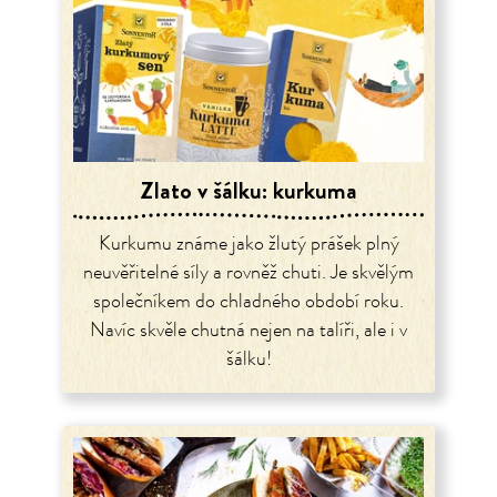
Zlato v šálku: kurkuma
Kurkumu známe jako žlutý prášek plný
neuvěřitelné síly a rovněž chuti. Je skvělým
společníkem do chladného období roku.
Navíc skvěle chutná nejen na talíři, ale i v
šálku!