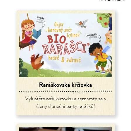
Raráškovská křížovka
Vyluštěte naši kvízovku a seznamte se s
členy sluneční party rarášků!