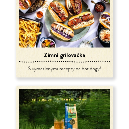
Zimní grilovačka
S vymazlenými recepty na hot dogy!