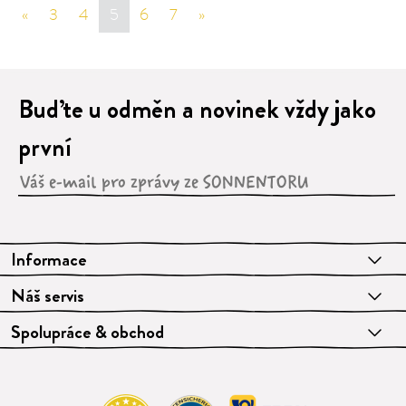
«
sr.page.previous
3
4
5
6
7
»
sr.page.next
Buďte u odměn a novinek vždy jako
první
Informace
Náš servis
Spolupráce & obchod