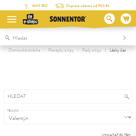
Na obsah stránky
Na seznam obsahu
Na menu
Table Of Content
100% BIO
Doprava zdarma od 950 Kč
Domovská stránka
Recepty a tipy
Rady a tipy
Lásky čas
HLEDAT
TÉMATA
VYMAZAT FILTRY