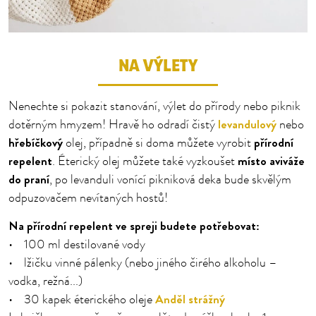
NA VÝLETY
Nenechte si pokazit stanování, výlet do přírody nebo piknik
levandulový
dotěrným hmyzem! Hravě ho odradí čistý
nebo
hřebíčkový
přírodní
olej, případně si doma můžete vyrobit
repelent
místo aviváže
. Éterický olej můžete také vyzkoušet
do praní
, po levanduli vonící pikniková deka bude skvělým
odpuzovačem nevítaných hostů!
Na přírodní repelent ve spreji budete potřebovat:
• 100 ml destilované vody
• lžičku vinné pálenky (nebo jiného čirého alkoholu –
vodka, režná...)
Anděl strážný
• 30 kapek éterického oleje