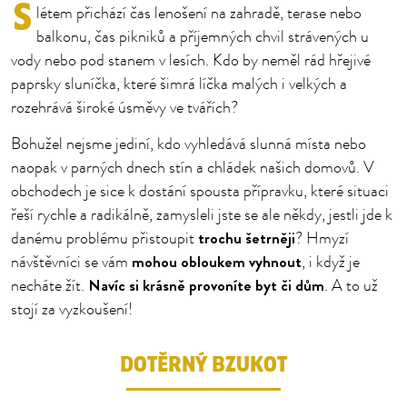
S
létem přichází čas lenošení na zahradě, terase nebo
balkonu, čas pikniků a příjemných chvil strávených u
vody nebo pod stanem v lesích. Kdo by neměl rád hřejivé
paprsky sluníčka, které šimrá líčka malých i velkých a
rozehrává široké úsměvy ve tvářích?
Bohužel nejsme jediní, kdo vyhledává slunná místa nebo
naopak v parných dnech stín a chládek našich domovů. V
obchodech je sice k dostání spousta přípravku, které situaci
řeší rychle a radikálně, zamysleli jste se ale někdy, jestli jde k
trochu šetrněji
danému problému přistoupit
? Hmyzí
mohou obloukem vyhnout
návštěvníci se vám
, i když je
Navíc si krásně provoníte byt či dům
necháte žít.
. A to už
stojí za vyzkoušení!
DOTĚRNÝ BZUKOT