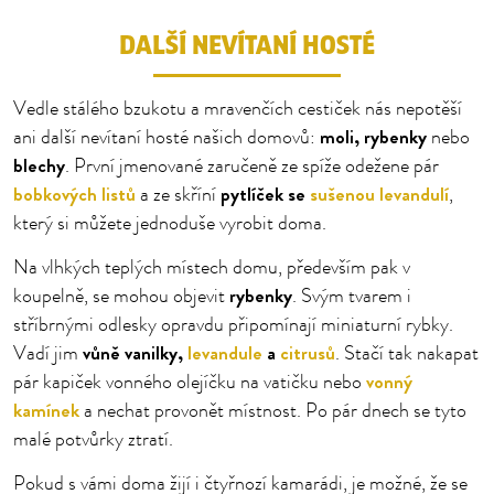
DALŠÍ NEVÍTANÍ HOSTÉ
Vedle stálého bzukotu a mravenčích cestiček nás nepotěší
moli, rybenky
ani další nevítaní hosté našich domovů:
nebo
blechy
. První jmenované zaručeně ze spíže odežene pár
bobkových listů
pytlíček se
sušenou levandulí
a ze skříní
,
který si můžete jednoduše vyrobit doma.
Na vlhkých teplých místech domu, především pak v
rybenky
koupelně, se mohou objevit
. Svým tvarem i
stříbrnými odlesky opravdu připomínají miniaturní rybky.
vůně vanilky,
levandule
a
citrusů
Vadí jim
. Stačí tak nakapat
vonný
pár kapiček vonného olejíčku na vatičku nebo
kamínek
a nechat provonět místnost. Po pár dnech se tyto
malé potvůrky ztratí.
Pokud s vámi doma žijí i čtyřnozí kamarádi, je možné, že se