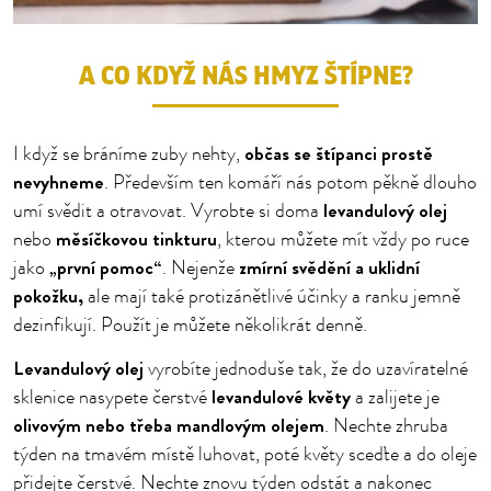
A CO KDYŽ NÁS HMYZ ŠTÍPNE?
občas se štípanci prostě
I když se bráníme zuby nehty,
nevyhneme
. Především ten komáří nás potom pěkně dlouho
levandulový olej
umí svědit a otravovat. Vyrobte si doma
měsíčkovou tinkturu
nebo
, kterou můžete mít vždy po ruce
„první pomoc“
zmírní svědění a uklidní
jako
. Nejenže
pokožku,
ale mají také protizánětlivé účinky a ranku jemně
dezinfikují. Použít je můžete několikrát denně.
Levandulový olej
vyrobíte jednoduše tak, že do uzavíratelné
levandulové květy
sklenice nasypete čerstvé
a zalijete je
olivovým nebo třeba mandlovým olejem
. Nechte zhruba
týden na tmavém místě luhovat, poté květy sceďte a do oleje
přidejte čerstvé. Nechte znovu týden odstát a nakonec