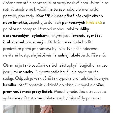
Známe ten stále se vracející otravný zvuk všichni. Jakmile se
setmí, usedneme k večeři na terase nebo ulehneme do
Komáři
překrojit citron
postele, jsou tady.
! Zkuste příště
nebo limetku
pár voňavých
hřebíčků
, zapíchejte do nich
a
truhlíky
položte na parapet. Pomoci mohou také
s aromatickými bylinkami
levandule, máta,
, jakými jsou
řimbaba nebo rozmarýn
. Do ložnice se bude hodit
především první jmenovaná bylinka. Nejenže odežene
snadněji ukolébá
nevítané hosty, ale ještě vás i
do říše snů.
Otravné je také bzučení dalších zástupkyň létajícího hmyzu:
mouchy
jsou jimi
. Nejenže stále bzučí, ale navíc na vše
sedají. Odpudí je však vůně tak typická pro italskou kuchyni:
bazalka
občas
! Stačí postavit květináč do okna kuchyně a
promnout mezi prsty lístek
. Mouchy nebudou otravovat a
vy budete mít tuto neodolatelnou bylinku vždy po ruce.