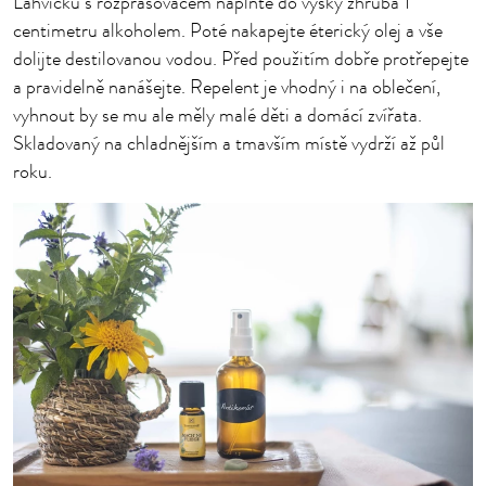
Lahvičku s rozprašovačem naplňte do výšky zhruba 1
centimetru alkoholem. Poté nakapejte éterický olej a vše
dolijte destilovanou vodou. Před použitím dobře protřepejte
a pravidelně nanášejte. Repelent je vhodný i na oblečení,
vyhnout by se mu ale měly malé děti a domácí zvířata.
Skladovaný na chladnějším a tmavším místě vydrží až půl
roku.