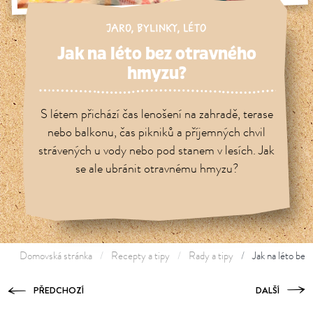
JARO
,
BYLINKY
,
LÉTO
Jak na léto bez otravného
hmyzu?
S létem přichází čas lenošení na zahradě, terase
nebo balkonu, čas pikniků a příjemných chvil
strávených u vody nebo pod stanem v lesích. Jak
se ale ubránit otravnému hmyzu?
Domovská stránka
Recepty a tipy
Rady a tipy
Jak na léto be
PŘEDCHOZÍ
DALŠÍ