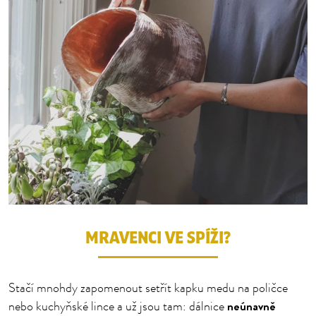
MRAVENCI VE SPÍŽI?
Stačí mnohdy zapomenout setřít kapku medu na poličce
neúnavně
nebo kuchyňské lince a už jsou tam: dálnice