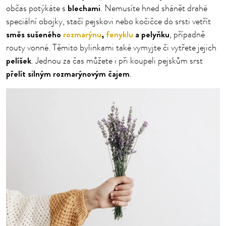
blechami
občas potýkáte s
. Nemusíte hned shánět drahé
speciální obojky, stačí pejskovi nebo kočičce do srsti vetřít
směs sušeného
rozmarýnu
,
fenyklu
a pelyňku
, případně
routy vonné. Těmito bylinkami také vymyjte či vytřete jejich
pelíšek
. Jednou za čas můžete i při koupeli pejskům srst
přelít silným rozmarýnovým čajem
.