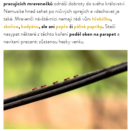
pracujících mravenečků
odnáší dobroty do svého království.
Nemusíte hned sahat po ničivých sprejích a vdechovat je
hřebíčku
,
také. Mravenčí návštěvníci nemají rádi vůni
skořice
,
badyánu
, ale ani
pepře
či
pálivé papriky
.
Stačí
podél oken na parapet
nasypat některé z těchto koření
a
nevítaní pracanti zůstanou hezky venku.