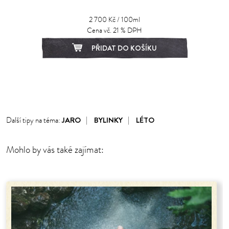
2 700 Kč / 100ml
Cena vč. 21 % DPH
PŘIDAT DO KOŠÍKU
1
2
3
4
5
6
7
JARO
BYLINKY
LÉTO
Další tipy na téma:
Mohlo by vás také zajímat: