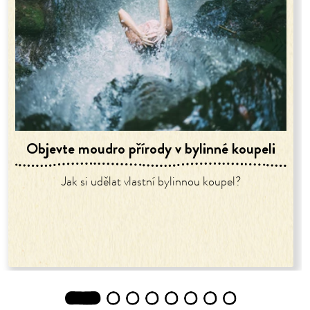
Objevte moudro přírody v bylinné koupeli
Jak si udělat vlastní bylinnou koupel?
1
2
3
4
5
6
7
8