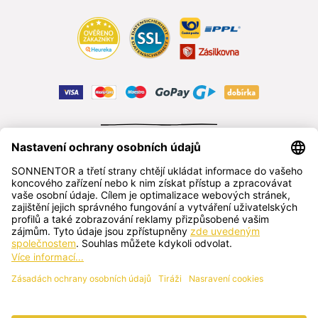
ODSTOUPIT OD SMLOUVY
čeština
SONNENTOR s.r.o.
Příhon 943, 696 15 Čejkovice, Česká republika
+420 518 362 687
sonnentor@sonnentor.cz