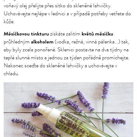
voňavý olej přelijte přes sítko do skleněné lahvičky.
Uchovávejte nejlépe v lednici a v případě potřeby vetřete do
kůže.
Měsíčkovou tinkturu
květů měsíčku
získáte zalitím
alkoholem
průhledným
(vodka, režná, vinná pálenka...) tak,
aby byly zcela ponořené. Sklenici postavte na dva týdny na
teplé slunné místo a jednou za týden pořádně promíchejte.
Nakonec sceďte do skleněné lahvičky a uchovávejte v
chladu.