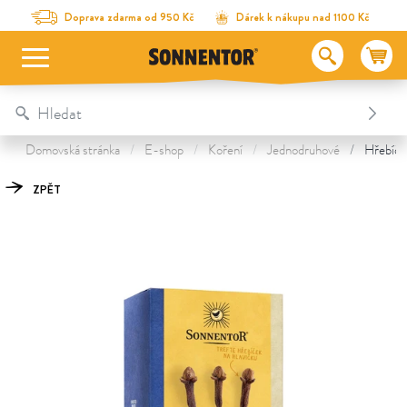
Na obsah stránky
Na seznam obsahu
Na menu
Table Of Content
Hřebíček celý
Objevte další poklady
Doprava zdarma od 950 Kč
Dárek k nákupu nad 1100 Kč
Domovská stránka
E-shop
Koření
Jednodruhové
Hřebíček
ZPĚT