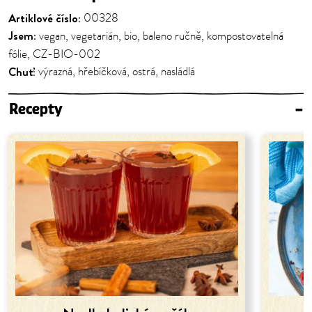
Artiklové číslo:
00328
Jsem:
vegan, vegetarián, bio, baleno ručně, kompostovatelná
fólie, CZ-BIO-002
Chuť:
výrazná, hřebíčková, ostrá, nasládlá
Recepty
–