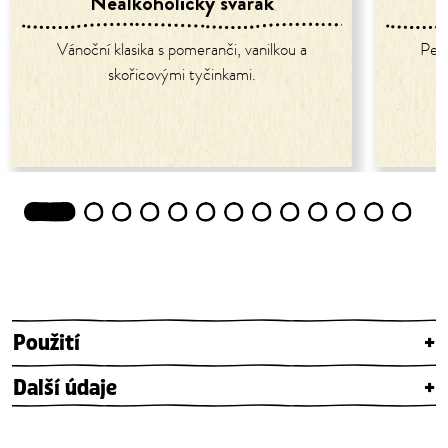
Nealkoholický svařák
Vánoční klasika s pomeranči, vanilkou a
Perf
skořicovými tyčinkami.
1
2
3
4
5
6
7
8
9
10
11
12
13
Použití
+
Další údaje
+