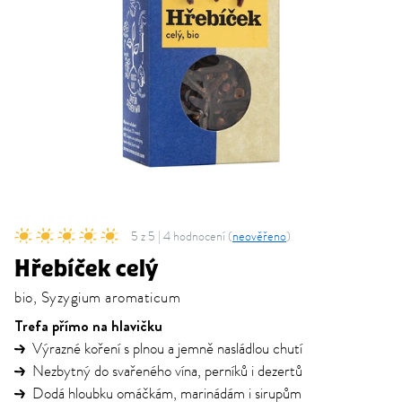
5 z 5 | 4 hodnocení (
neověřeno
)
Hřebíček celý
bio, Syzygium aromaticum
Trefa přímo na hlavičku
Výrazné koření s plnou a jemně nasládlou chutí
Nezbytný do svařeného vína, perníků i dezertů
Dodá hloubku omáčkám, marinádám i sirupům