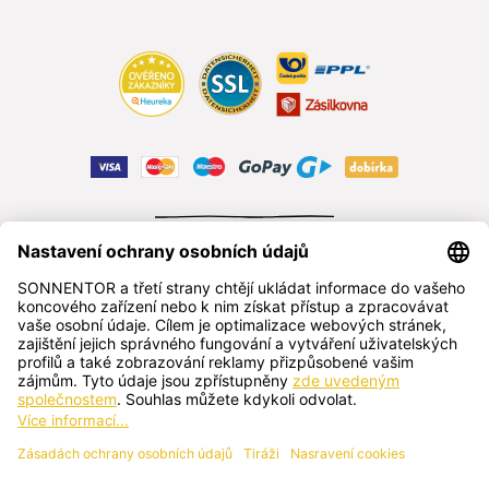
ODSTOUPIT OD SMLOUVY
čeština
SONNENTOR s.r.o.
Příhon 943, 696 15 Čejkovice, Česká republika
+420 518 362 687
sonnentor@sonnentor.cz