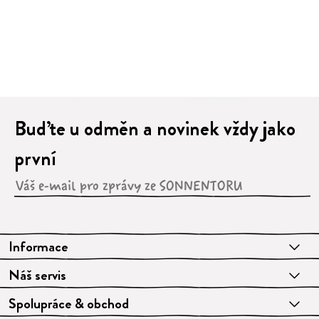
1
2
3
4
5
6
7
8
9
Buďte u odměn a novinek vždy jako
první
Informace
Náš servis
Spolupráce & obchod