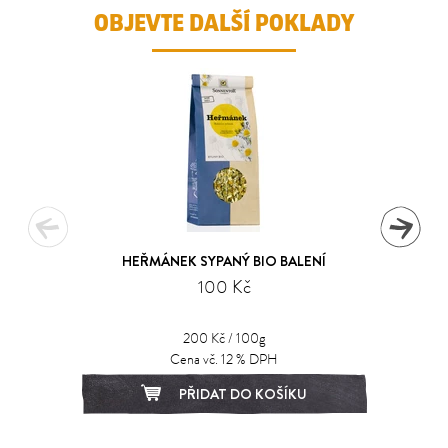
OBJEVTE DALŠÍ POKLADY
HEŘMÁNEK SYPANÝ BIO BALENÍ
100 Kč
200 Kč / 100g
Cena vč. 12 % DPH
PŘIDAT DO KOŠÍKU
1
2
3
4
5
6
7
8
9