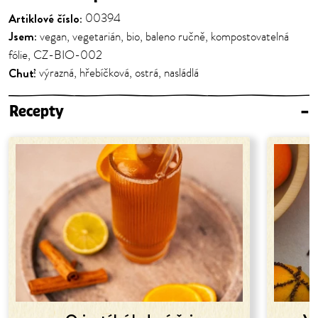
Artiklové číslo:
00394
Jsem:
vegan, vegetarián, bio, baleno ručně, kompostovatelná
fólie, CZ-BIO-002
Chuť:
výrazná, hřebíčková, ostrá, nasládlá
Recepty
–