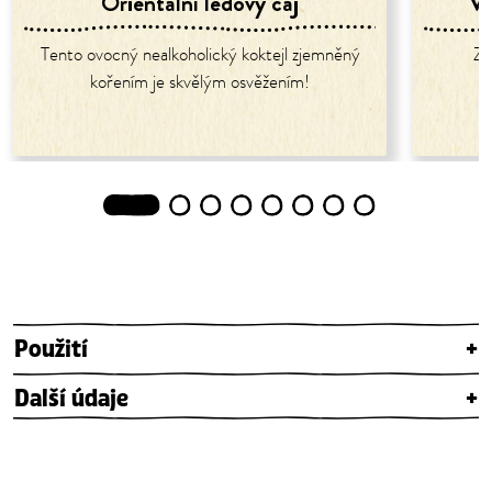
Orientální ledový čaj
Vo
Tento ovocný nealkoholický koktejl zjemněný
Za
kořením je skvělým osvěžením!
1
2
3
4
5
6
7
8
Použití
+
Další údaje
+