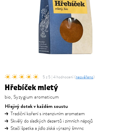
5 z 5 | 4 hodnocení (
neověřeno
)
Hřebíček mletý
bio, Syzygium aromaticum
Hřejivý dotek v každém soustu
Tradiční koření s intenzivním aromatem
Skvělý do sladkých dezertů i zimních nápojů
Stačí špetka a jídlo získá výrazný šmrnc