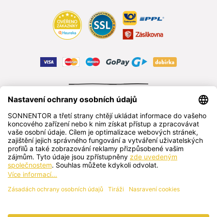
ODSTOUPIT OD SMLOUVY
čeština
SONNENTOR s.r.o.
Příhon 943, 696 15 Čejkovice, Česká republika
+420 518 362 687
sonnentor@sonnentor.cz