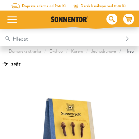
Na obsah stránky
Na seznam obsahu
Na menu
Table Of Content
Hřebíček mletý
Objevte další poklady
Doprava zdarma od 950 Kč
Dárek k nákupu nad 1100 Kč
Domovská stránka
E-shop
Koření
Jednodruhové
Hřebíček
ZPĚT