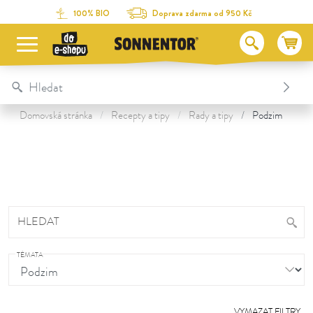
Na obsah stránky
Na seznam obsahu
Na menu
Table Of Content
100% BIO
Doprava zdarma od 950 Kč
Domovská stránka
Recepty a tipy
Rady a tipy
Podzim
HLEDAT
TÉMATA
VYMAZAT FILTRY