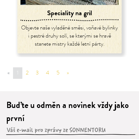
Speciality na gril
Objevte naše vyladěné směsi, voňavé bylinky
i pestré druhy solí, se kterými se hravě
stanete mistry každé letní párty.
«
sr.page.previous
1
2
3
4
5
»
sr.page.next
Buďte u odměn a novinek vždy jako
první