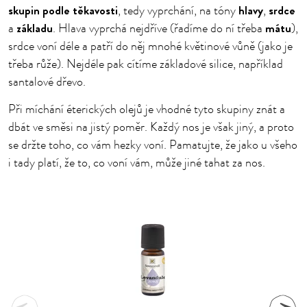
skupin podle těkavosti
hlavy
srdce
, tedy vyprchání, na tóny
,
základu
mátu
a
. Hlava vyprchá nejdříve (řadíme do ní třeba
),
srdce voní déle a patří do něj mnohé květinové vůně (jako je
třeba růže). Nejdéle pak cítíme základové silice, například
santalové dřevo.
Při míchání éterických olejů je vhodné tyto skupiny znát a
dbát ve směsi na jistý poměr. Každý nos je však jiný, a proto
se držte toho, co vám hezky voní. Pamatujte, že jako u všeho
i tady platí, že to, co voní vám, může jiné tahat za nos.