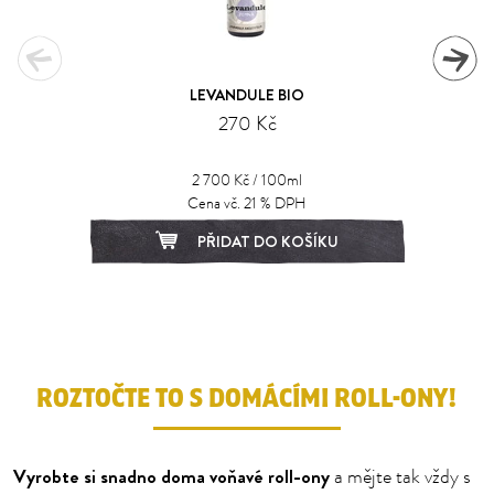
LEVANDULE BIO
270 Kč
2 700 Kč / 100ml
Cena vč. 21 % DPH
PŘIDAT DO KOŠÍKU
1
2
3
4
5
6
7
ROZTOČTE TO S DOMÁCÍMI ROLL-ONY!
Vyrobte si snadno doma voňavé roll-ony
a mějte tak vždy s