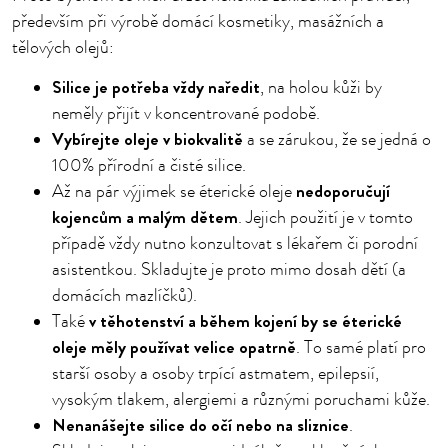
především při výrobě domácí kosmetiky, masážních a
tělových olejů:
Silice je potřeba vždy naředit
, na holou kůži by
neměly přijít v koncentrované podobě.
Vybírejte oleje v biokvalitě
a se zárukou, že se jedná o
100% přírodní a čisté silice.
nedoporučují
Až na pár výjimek se éterické oleje
kojencům a malým dětem
. Jejich použití je v tomto
případě vždy nutno konzultovat s lékařem či porodní
asistentkou. Skladujte je proto mimo dosah dětí (a
domácích mazlíčků).
v těhotenství a během kojení by se éterické
Také
oleje měly používat velice opatrně
. To samé platí pro
starší osoby a osoby trpící astmatem, epilepsií,
vysokým tlakem, alergiemi a různými poruchami kůže.
Nenanášejte silice do očí nebo na sliznice
.