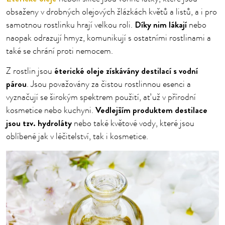
obsaženy v drobných olejových žlázkách květů a listů, a i pro
Díky nim lákají
samotnou rostlinku hrají velkou roli.
nebo
naopak odrazují hmyz, komunikují s ostatními rostlinami a
také se chrání proti nemocem.
éterické oleje získávány destilací s vodní
Z rostlin jsou
párou
. Jsou považovány za čistou rostlinnou esenci a
vyznačují se širokým spektrem použití, ať už v přírodní
Vedlejším produktem destilace
kosmetice nebo kuchyni.
jsou tzv. hydroláty
nebo také květové vody, které jsou
oblíbené jak v léčitelství, tak i kosmetice.