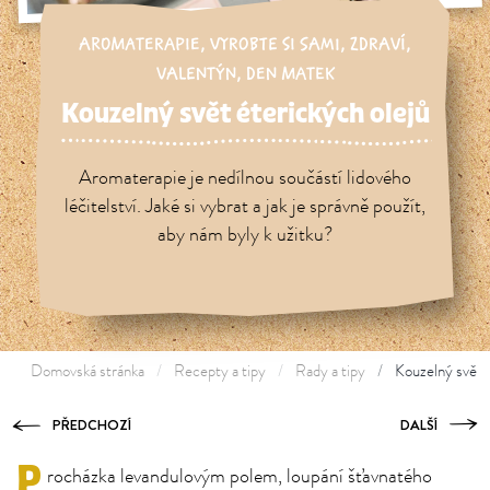
AROMATERAPIE
,
VYROBTE SI SAMI
,
ZDRAVÍ
,
VALENTÝN
,
DEN MATEK
Kouzelný svět éterických olejů
Aromaterapie je nedílnou součástí lidového
léčitelství. Jaké si vybrat a jak je správně použít,
aby nám byly k užitku?
Domovská stránka
Recepty a tipy
Rady a tipy
Kouzelný svět é
PŘEDCHOZÍ
DALŠÍ
P
rocházka levandulovým polem, loupání šťavnatého