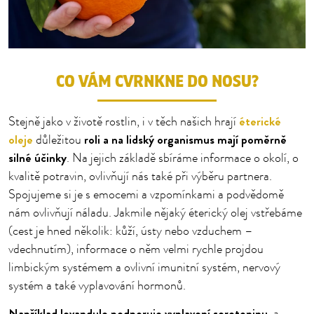
CO VÁM CVRNKNE DO NOSU?
éterické
Stejně jako v životě rostlin, i v těch našich hrají
oleje
roli a na lidský organismus mají poměrně
důležitou
silné účinky
. Na jejich základě sbíráme informace o okolí, o
kvalitě potravin, ovlivňují nás také při výběru partnera.
Spojujeme si je s emocemi a vzpomínkami a podvědomě
nám ovlivňují náladu. Jakmile nějaký éterický olej vstřebáme
(cest je hned několik: kůží, ústy nebo vzduchem –
vdechnutím), informace o něm velmi rychle projdou
limbickým systémem a ovlivní imunitní systém, nervový
systém a také vyplavování hormonů.
Například levandule podporuje vyplavení serotoninu