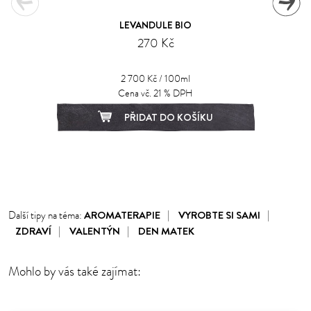
LEVANDULE BIO
270 Kč
2 700 Kč / 100ml
Cena vč. 21 % DPH
PŘIDAT DO KOŠÍKU
1
2
3
4
5
6
7
AROMATERAPIE
VYROBTE SI SAMI
Další tipy na téma:
ZDRAVÍ
VALENTÝN
DEN MATEK
Mohlo by vás také zajímat: