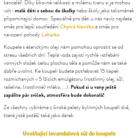
kancelář. Díky šikovné velikosti a milému tvaru si je mohou
malé děti s sebou do školky
vzít i
nebo školy jako talismánek
připomínající domov. Speciálně pro děti u nás navíc najdete
Chytrá hlavička
směs pro lepší soutředění
a směs pro
Lehárko
navození pohody
.
Koupele s éterickými oleji nám pomohou oprostit se od
stresu všedních dní. Teplá voda zajistí rychlé vstřebání
vonných složek celou plochou těla a pomůže nám se také
dobře uvolnit. Ke koupeli budete potřebovat 15 kapek
rozmíchaných v 5 lžících emulgátoru (rostlinný olej, sůl,
Pokud si u vany ještě
rašelina, (rostlinné) mléko, ...).
zapálíte pár svíček, atmosféra bude dokonalá!
Za všechny vybíráme z široké palety bylinných koupelí dvě,
které jistě potěší také jako dárek:
Uvolňující levandulová sůl do koupele