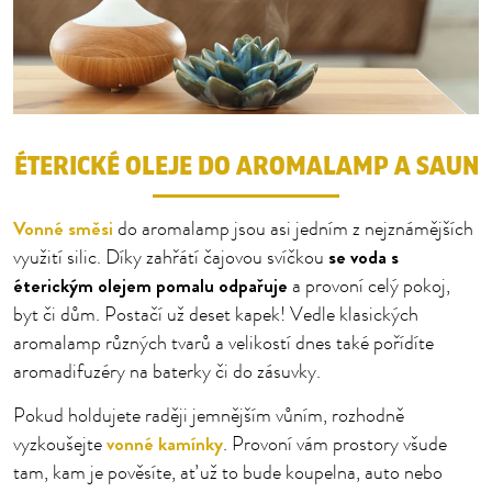
ÉTERICKÉ OLEJE DO AROMALAMP A SAUN
Vonné směsi
do aromalamp jsou asi jedním z nejznámějších
se voda s
využití silic. Díky zahřátí čajovou svíčkou
éterickým olejem
pomalu odpařuje
a provoní celý pokoj,
byt či dům. Postačí už deset kapek! Vedle klasických
aromalamp různých tvarů a velikostí dnes také pořídíte
aromadifuzéry na baterky či do zásuvky.
Pokud holdujete raději jemnějším vůním, rozhodně
vonné kamínky
vyzkoušejte
. Provoní vám prostory všude
tam, kam je pověsíte, ať už to bude koupelna, auto nebo