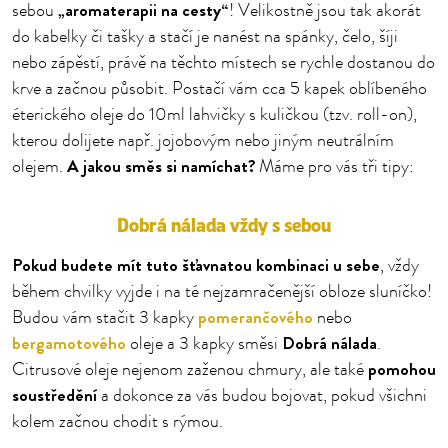
„aromaterapii na cesty“
sebou
! Velikostně jsou tak akorát
do kabelky či tašky a stačí je nanést na spánky, čelo, šíji
nebo zápěstí, právě na těchto místech se rychle dostanou do
krve a začnou působit. Postačí vám cca 5 kapek oblíbeného
éterického oleje do 10ml lahvičky s kuličkou (tzv. roll-on),
kterou dolijete např. jojobovým nebo jiným neutrálním
A jakou směs si namíchat?
olejem.
Máme pro vás tři tipy:
Dobrá nálada vždy s sebou
Pokud budete mít tuto šťavnatou kombinaci u sebe
, vždy
během chvilky vyjde i na té nejzamračenější obloze sluníčko!
pomerančového
Budou vám stačit 3 kapky
nebo
bergamotového
Dobrá nálada
oleje a 3 kapky směsi
.
pomohou
Citrusové oleje nejenom zaženou chmury, ale také
soustředění
a dokonce za vás budou bojovat, pokud všichni
kolem začnou chodit s rýmou.