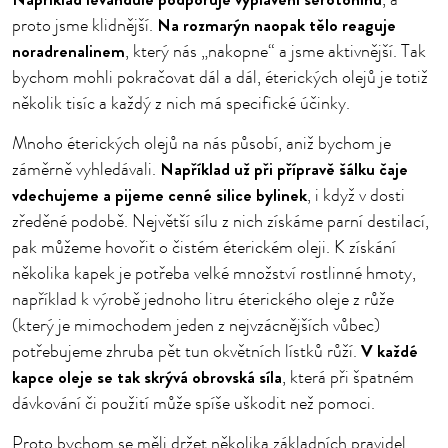
, a
Na rozmarýn naopak tělo reaguje
proto jsme klidnější.
noradrenalinem
, který nás „nakopne“ a jsme aktivnější. Tak
bychom mohli pokračovat dál a dál, éterických olejů je totiž
několik tisíc a každý z nich má specifické účinky.
Mnoho éterických olejů na nás působí, aniž bychom je
Například už při přípravě šálku čaje
záměrně vyhledávali.
vdechujeme a pijeme cenné silice bylinek
, i když v dosti
zředěné podobě. Největší sílu z nich získáme parní destilací,
pak můžeme hovořit o čistém éterickém oleji. K získání
několika kapek je potřeba velké množství rostlinné hmoty,
například k výrobě jednoho litru éterického oleje z růže
(který je mimochodem jeden z nejvzácnějších vůbec)
V každé
potřebujeme zhruba pět tun okvětních lístků růží.
kapce oleje se tak skrývá obrovská síla
, která při špatném
dávkování či použití může spíše uškodit než pomoci.
Proto bychom se měli držet několika základních pravidel,