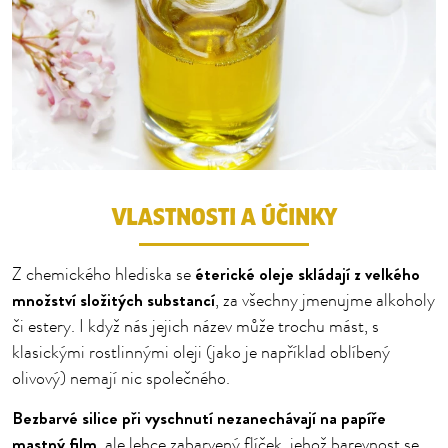
VLASTNOSTI A ÚČINKY
éterické oleje skládají z velkého
Z chemického hlediska se
množství složitých substancí
, za všechny jmenujme alkoholy
či estery. I když nás jejich název může trochu mást, s
klasickými rostlinnými oleji (jako je například oblíbený
olivový) nemají nic společného.
Bezbarvé silice při vyschnutí nezanechávají na papíře
mastný film
, ale lehce zabarvený flíček, jehož barevnost se