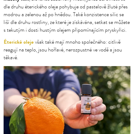
dle druhu éterického oleje pohybuje od pastelově žluté přes
modrou a zelenou až po hnědou. Také konzistence silic se
liší dle druhu rostliny, ze které je získávána, setkat se můžete
s tekutým i dosti hustým olejem připomínajícím pryskyřici.
Éterické oleje
však také mají mnoho společného: citlivě
reagují na teplo, jsou hořlavé, nerozpustné ve vodě a jsou
těkavé.