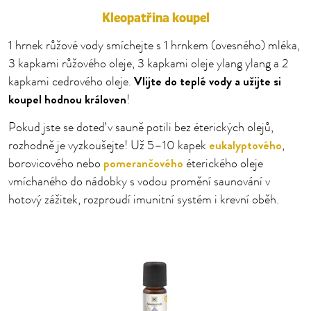
Kleopatřina koupel
1 hrnek růžové vody smíchejte s 1 hrnkem (ovesného) mléka,
3 kapkami růžového oleje, 3 kapkami oleje ylang ylang a 2
Vlijte do teplé vody a užijte si
kapkami cedrového oleje.
koupel hodnou královen
!
Pokud jste se doteď v sauně potili bez éterických olejů,
eukalyptového
rozhodně je vyzkoušejte! Už 5–10 kapek
,
pomerančového
borovicového nebo
éterického oleje
vmíchaného do nádobky s vodou promění saunování v
hotový zážitek, rozproudí imunitní systém i krevní oběh.