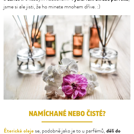
jsme si ale jisti, že ho minete mnohem dříve. :)
NAMÍCHANÉ NEBO ČISTÉ?
Éterické oleje
dělí do
se, podobně jako je to u parfémů,