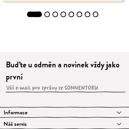
1
2
3
4
5
6
7
8
Buďte u odměn a novinek vždy jako
první
Informace
Náš servis