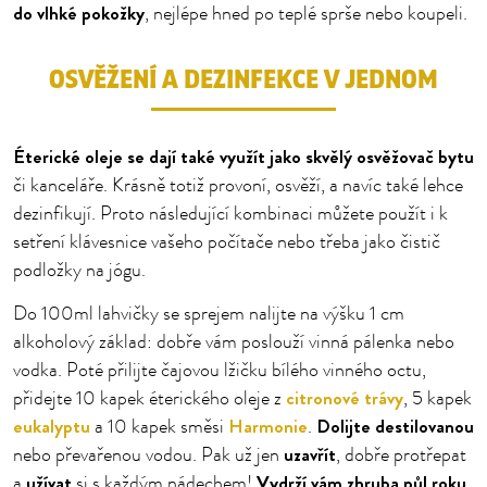
do vlhké pokožky
, nejlépe hned po teplé sprše nebo koupeli.
OSVĚŽENÍ A DEZINFEKCE V JEDNOM
Éterické oleje se dají také využít jako skvělý osvěžovač bytu
či kanceláře. Krásně totiž provoní, osvěží, a navíc také lehce
dezinfikují. Proto následující kombinaci můžete použít i k
setření klávesnice vašeho počítače nebo třeba jako čistič
podložky na jógu.
Do 100ml lahvičky se sprejem nalijte na výšku 1 cm
alkoholový základ: dobře vám poslouží vinná pálenka nebo
vodka. Poté přilijte čajovou lžičku bílého vinného octu,
citronové trávy
přidejte 10 kapek éterického oleje z
, 5 kapek
eukalyptu
Harmonie
Dolijte destilovanou
a 10 kapek směsi
.
uzavřít
nebo převařenou vodou. Pak už jen
, dobře protřepat
užívat
Vydrží vám zhruba půl roku
a
si s každým nádechem!
,