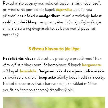
Pokud máte ucpaný nos nebo cítíte, že na vás „něco leze“,
čajovníku
přizvěte si na pomoc pár kapek
. Je účinnou
dezinfekcí
analgetikem
bolest
přírodní
a
, tlumí a zmírňuje
svalů, kloubů i hlavy
. Jen pozor, éterický olej z čajovníku je
silný a platí u něj dvojnásob to, že by se neměl používat
neředěný.
S čistou hlavou to jde lépe
Pobolívá vás hlava
nebo toho v práci bylo prostě moc? Pak
bergamotu
vám vyčistit hlavu pomůže kombinace 3 kapek
levandule
Bergamot vás skvěle
povzbudí a osvěží
a 3 kapek
.
,
antiseptické
zároveň se pro své
účinky bude hodit i na cesty.
Pokud si chcete vyhrát s barevností, jako základ můžete
použít do červena zbarvený třezalkový olej.