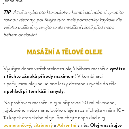
jedna dvě.
TIP
: Ať už si vyberete kteroukoliv z kombinací nebo si vyrobíte
rovnou všechny, používejte tyto malé pomocníky kdykoliv dle
vašeho uvážení, vyvarujte se ale nanášení těsně před nebo
během opalování.
MASÁŽNÍ A TĚLOVÉ OLEJE
vytěžte
Využijte dobré vstřebatelnosti olejů během masáží a
z těchto zázraků přírody maximum
! V kombinaci
s pečujícími oleji se účinné látky dostanou rychle do těla
pohladí přitom kůži i smysly
a
.
Na prohřívací masážní olej si připravte 50 ml olivového,
jojobového nebo mandlového oleje a rozmíchejte v něm 10–
15 kapek éterického oleje. Smíchejte například olej
pomerančový
citrónový
Adventní
Olej vmasírujte
,
a
směs.