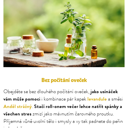
Bez počítání oveček
jako usínáček
Obejděte se bez dlouhého počítání oveček,
vám může pomoci
levandule
i kombinace pár kapek
a směsi
Anděl strážný
Stačí roll-onem večer lehce natřít spánky a
.
všechen stres
zmizí jako mávnutím čarovného proutku.
Příjemná vůně uvolní tělo i smysly a vy tak padnete do peřin