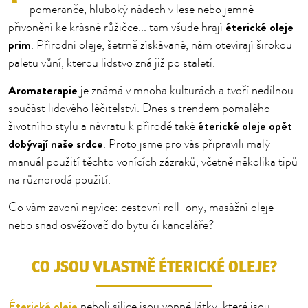
pomeranče, hluboký nádech v lese nebo jemné
éterické oleje
přivonění ke krásné růžičce... tam všude hrají
prim
. Přírodní oleje, šetrně získávané, nám otevírají širokou
paletu vůní, kterou lidstvo zná již po staletí.
Aromaterapie
je známá v mnoha kulturách a tvoří nedílnou
součást lidového léčitelství. Dnes s trendem pomalého
éterické oleje opět
životního stylu a návratu k přírodě také
dobývají naše srdce
. Proto jsme pro vás připravili malý
manuál použití těchto vonících zázraků, včetně několika tipů
na různorodá použití.
Co vám zavoní nejvíce: cestovní roll-ony, masážní oleje
nebo snad osvěžovač do bytu či kanceláře?
CO JSOU VLASTNĚ ÉTERICKÉ OLEJE?
Éterické oleje
neboli silice jsou vonné látky, které jsou