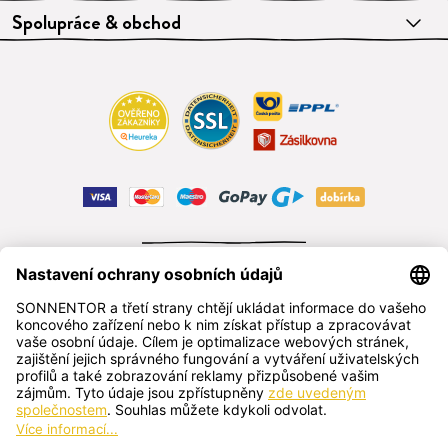
Spolupráce & obchod
ODSTOUPIT OD SMLOUVY
čeština
SONNENTOR s.r.o.
Příhon 943, 696 15 Čejkovice, Česká republika
+420 518 362 687
sonnentor@sonnentor.cz