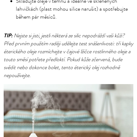
Skladujte oleje v temnu a ideálně ve skleněných
lahvičkách (plast mohou silice narušit) a spotřebujte
během pár měsíců.
TIP:
Nejste si jisti, jestli některá ze silic nepodráždí vaši kůži?
Před prvním použitím raději udělejte test snášenlivosti: tři kapky
éterického oleje rozmíchejte v čajové lžičce rostlinného oleje a
touto směsí potřete předloktí. Pokud kůže zčervená, bude
svědit nebo dokonce bolet, tento éterický olej rozhodně
nepoužívejte.