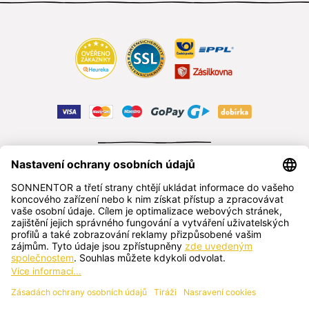
ODSTOUPIT OD SMLOUVY
čeština
SONNENTOR s.r.o.
Příhon 943, 696 15 Čejkovice, Česká republika
+420 518 362 687
sonnentor@sonnentor.cz