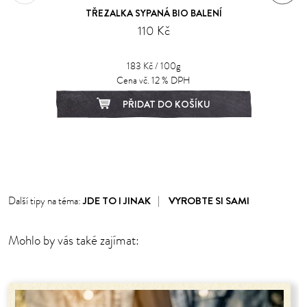
TŘEZALKA SYPANÁ BIO BALENÍ
110 Kč
183 Kč / 100g
Cena vč. 12 % DPH
PŘIDAT DO KOŠÍKU
1
2
JDE TO I JINAK
VYROBTE SI SAMI
Další tipy na téma:
Mohlo by vás také zajímat: