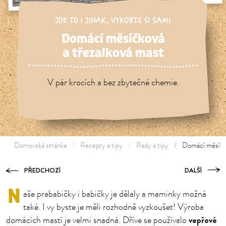
JDE TO I JINAK
,
VYROBTE SI SAMI
Domácí měsíčková
a třezalková mast
V pár krocích a bez zbytečné chemie.
Domovská stránka
Recepty a tipy
Rady a tipy
Domácí měsíčko
PŘEDCHOZÍ
DALŠÍ
N
aše prababičky i babičky je dělaly a maminky možná
také. I vy byste je měli rozhodně vyzkoušet! Výroba
vepřové
domácích mastí je velmi snadná. Dříve se používalo