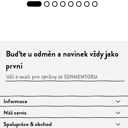
1
2
3
4
5
6
7
8
Buďte u odměn a novinek vždy jako
první
Informace
Náš servis
Spolupráce & obchod