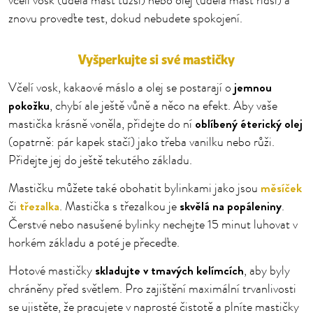
včelí vosk (udělá mast tužší) nebo olej (udělá mast řidší) a
znovu proveďte test, dokud nebudete spokojení.
Vyšperkujte si své mastičky
jemnou
Včelí vosk, kakaové máslo a olej se postarají o
pokožku
, chybí ale ještě vůně a něco na efekt. Aby vaše
oblíbený éterický olej
mastička krásně voněla, přidejte do ní
(opatrně: pár kapek stačí) jako třeba vanilku nebo růži.
Přidejte jej do ještě tekutého základu.
měsíček
Mastičku můžete také obohatit bylinkami jako jsou
třezalka
skvělá na popáleniny
či
. Mastička s třezalkou je
.
Čerstvé nebo nasušené bylinky nechejte 15 minut luhovat v
horkém základu a poté je přeceďte.
skladujte v tmavých kelímcích
Hotové mastičky
, aby byly
chráněny před světlem. Pro zajištění maximální trvanlivosti
se ujistěte, že pracujete v naprosté čistotě a plníte mastičky