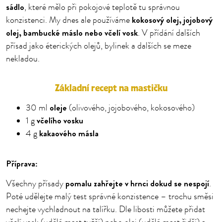
sádlo
, které mělo při pokojové teplotě tu správnou
kokosový olej, jojobový
konzistenci. My dnes ale používáme
olej, bambucké máslo nebo včelí vosk
. V přídání dalších
přísad jako éterických olejů, bylinek a dalších se meze
nekladou.
Základní recept na mastičku
oleje
30 ml
(olivového, jojobového, kokosového)
včelího vosku
1 g
kakaového másla
4 g
Příprava:
pomalu zahřejte v hrnci dokud se nespojí
Všechny přísady
.
Poté udělejte malý test správné konzistence – trochu směsi
nechejte vychladnout na talířku. Dle libosti můžete přidat