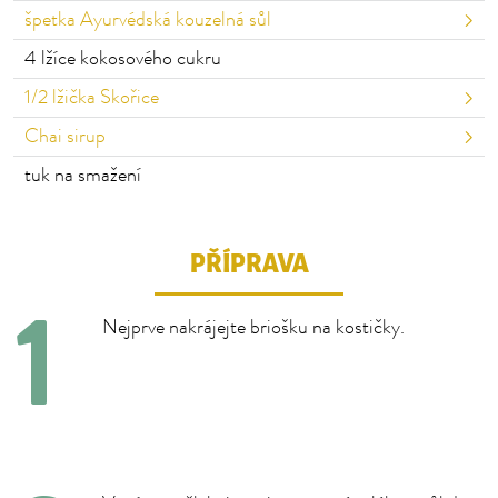
špetka Ayurvédská kouzelná sůl
4
lžíce kokosového cukru
1/2
lžička Skořice
Chai sirup
tuk na smažení
PŘÍPRAVA
Nejprve nakrájejte briošku na kostičky.