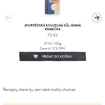
AYURVÉDSKÁ KOUZELNÁ SŮL JEMNÁ
KRABIČKA
70 Kč
47 Kč / 100g
Cena vč. 12 % DPH
PŘIDAT DO KOŠÍKU
1
2
Recepty, které by vám také mohly chutnat: