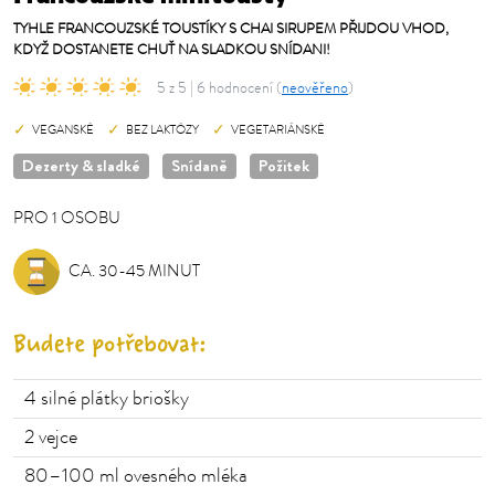
TYHLE FRANCOUZSKÉ TOUSTÍKY S CHAI SIRUPEM PŘIJDOU VHOD,
KDYŽ DOSTANETE CHUŤ NA SLADKOU SNÍDANI!
5 z 5 | 6 hodnocení (
neověřeno
)
VEGANSKÉ
BEZ LAKTÓZY
VEGETARIÁNSKÉ
Dezerty & sladké
Snídaně
Požitek
PRO
1
OSOBU
OSOBU
CA. 30-45 MINUT
Budete potřebovat:
4
silné plátky briošky
2
vejce
80–100
ml ovesného mléka