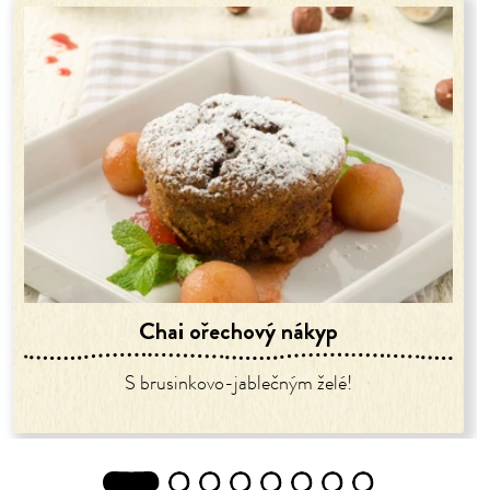
Chai ořechový nákyp
S brusinkovo-jablečným želé!
1
2
3
4
5
6
7
8