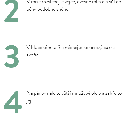
V míse rozšlehejte vejce, ovesné mléko a sůl do
pěny podobné sněhu.
V hlubokém talíři smíchejte kokosový cukr a
skořici.
Na pánev nalejte větší množství oleje a zahřejte
jej.