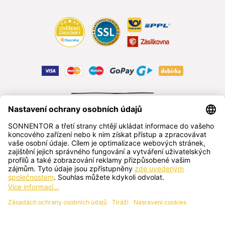
ODSTOUPIT OD SMLOUVY
čeština
SONNENTOR s.r.o.
Příhon 943, 696 15 Čejkovice, Česká republika
+420 518 362 687
sonnentor@sonnentor.cz