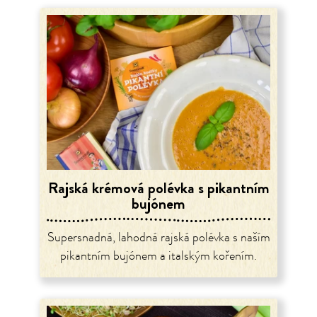
Rajská krémová polévka s pikantním
bujónem
Supersnadná, lahodná rajská polévka s naším
pikantním bujónem a italským kořením.