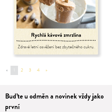
Rychlá kávová zmrzlina
Zdravé letní osvěžení bez zbytečného cukru.
«
sr.page.previous
1
2
3
4
»
sr.page.next
Buďte u odměn a novinek vždy jako
první