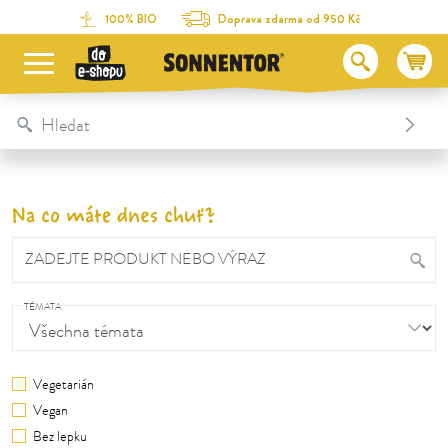
Na obsah stránky
Na seznam obsahu
Na menu
Table Of Content
100% BIO
Doprava zdarma od 950 Kč
Na co máte dnes chuť?
ZADEJTE PRODUKT NEBO VÝRAZ
TÉMATA
Vegetarián
Vegan
Bez lepku