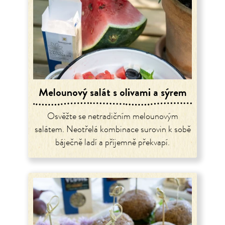
Melounový salát s olivami a sýrem
Osvěžte se netradičním melounovým
salátem. Neotřelá kombinace surovin k sobě
báječně ladí a příjemně překvapí.