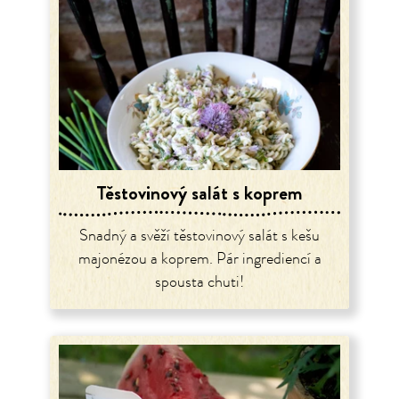
Těstovinový salát s koprem
Snadný a svěží těstovinový salát s kešu
majonézou a koprem. Pár ingrediencí a
spousta chuti!