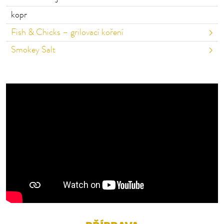
kopr
Fish & Chicks – grilovací koření
Smokey Salt
K přehrání tohoto videa na YouTube je nutný tvůj
souhlas. Kliknutím na tlačítko souhlasíš s tím, že budou
údaje předány poskytovateli a že budou v tvém
prohlížeči uloženy soubory cookie.
SOUHLASIT