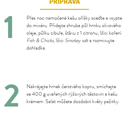
PŘÍPRAVA
Přes noc namočené kešu oříšky sceďte a vsypte
do mixéru. Přidejte zhruba půl hrnku olivového
oleje, půlku cibule, šťávu z 1 citronu, lžíci koření
Fish & Chicks
, lžíci
Smokey salt
a rozmixujte
dohladka.
Nakrájejte hrnek čerstvého kopru, smíchejte
se 400 g uvařených rýžových těstovin a kešu
krémem. Salát můžete dozdobit květy pažitky.