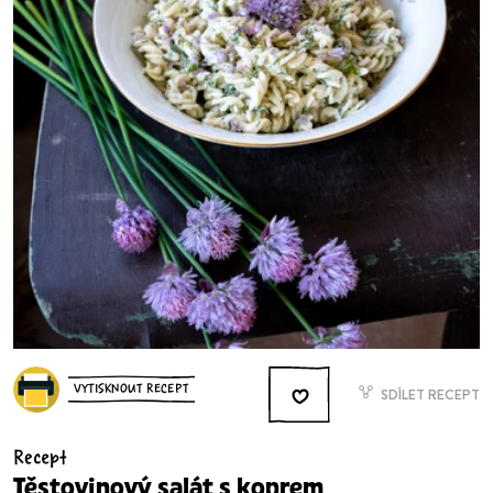
VYTISKNOUT RECEPT
SDÍLET RECEPT
Recept
Těstovinový salát s koprem