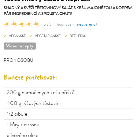
SNADNÝ A SVĚŽÍ TĚSTOVINOVÝ SALÁT S KEŠU MAJONÉZOU A KOPREM.
PÁR INGREDIENCÍ A SPOUSTA CHUTI!
5 z 5 | 1 hodnocení (
neověřeno
)
VEGANSKÉ
VEGETARIÁNSKÉ
BEZ LEPKU
Video recepty
PRO
1
OSOBU
OSOBU
Budete potřebovat:
200 g
namočených kešu oříšků
400 g rýžových
těstovin
1/2
cibule
1
kůry z citronu
olivového oleje