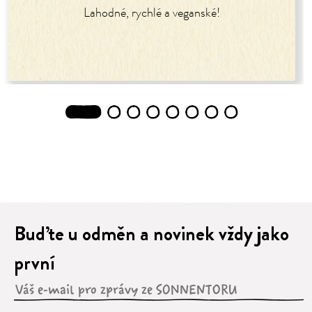
Lahodné, rychlé a veganské!
1
2
3
4
5
6
7
8
Buďte u odměn a novinek vždy jako
první