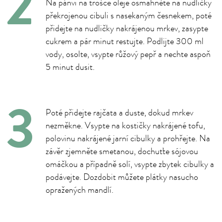
Na pánvi na trošce oleje osmahněte na nudličky
překrojenou cibuli s nasekaným česnekem, poté
přidejte na nudličky nakrájenou mrkev, zasypte
cukrem a pár minut restujte. Podlijte 300 ml
vody, osolte, vsypte růžový pepř a nechte aspoň
5 minut dusit.
Poté přidejte rajčata a duste, dokud mrkev
nezměkne. Vsypte na kostičky nakrájené tofu,
polovinu nakrájené jarní cibulky a prohřejte. Na
závěr zjemněte smetanou, dochuťte sójovou
omáčkou a případně solí, vsypte zbytek cibulky a
podávejte. Dozdobit můžete plátky nasucho
opražených mandlí.