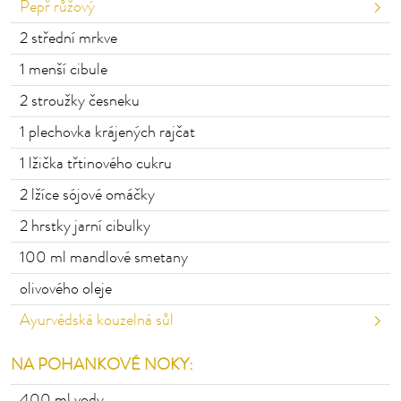
Pepř růžový
2 střední
mrkve
1 menší
cibule
2
stroužky česneku
1 plechovka krájených
rajčat
1 lžička
třtinového cukru
2 lžíce
sójové omáčky
2 hrstky
jarní cibulky
100 ml mandlové
smetany
olivového oleje
Ayurvédská kouzelná sůl
NA POHANKOVÉ NOKY:
400 ml
vody