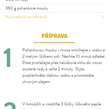
360 g pohankové
mouky
Ayurvédská kouzelná sůl
PŘÍPRAVA
Pohankovou mouku v misce smíchejte s vodou a
2 malými lžičkami soli. Nechte 10 minut odležet.
Poté protláčejte přes haluškové sítko do vroucí
osolené vody a vařte 2 minuty. Slijte,
propláchněte vlažnou vodou a promastěte
olivovým olejem.
V hmoždíři si rozdrťte 3 lžičky růžového pepře.