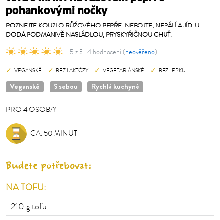
pohankovými nočky
POZNEJTE KOUZLO RŮŽOVÉHO PEPŘE. NEBOJTE, NEPÁLÍ A JÍDLU
DODÁ PODMANIVĚ NASLÁDLOU, PRYSKYŘIČNOU CHUŤ.
5 z 5 | 4 hodnocení (
neověřeno
)
VEGANSKÉ
BEZ LAKTÓZY
VEGETARIÁNSKÉ
BEZ LEPKU
Veganské
S sebou
Rychlá kuchyně
PRO
4
OSOB/Y
OSOB/Y
CA. 50 MINUT
Budete potřebovat:
NA TOFU:
210 g
tofu