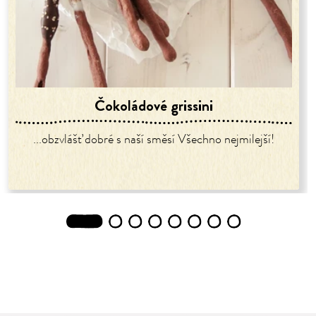
Čokoládové grissini
...obzvlášť dobré s naší směsí Všechno nejmilejší!
1
2
3
4
5
6
7
8