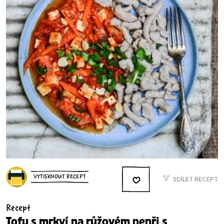
VYTISKNOUT RECEPT
SDÍLET RECEPT
Recept
Tofu s mrkví na růžovém pepři s