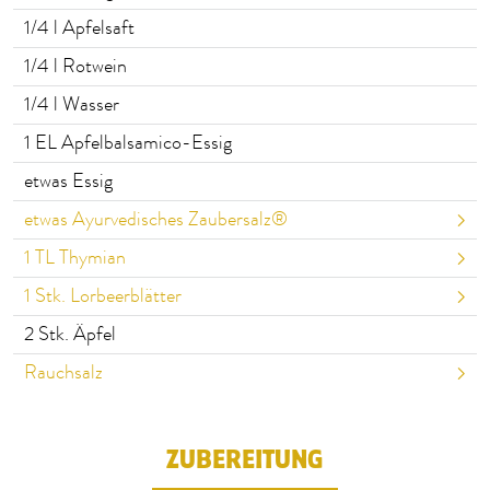
1/4
l Apfelsaft
1/4
l Rotwein
1/4
l Wasser
1
EL Apfelbalsamico-Essig
etwas Essig
etwas Ayurvedisches Zaubersalz®
1
TL Thymian
1
Stk. Lorbeerblätter
2
Stk. Äpfel
Rauchsalz
ZUBEREITUNG