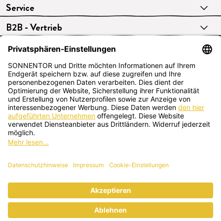
Service
B2B - Vertrieb
VERTRAG WIDERRUFEN
Deutsch
SONNENTOR Kräuterhandels GMBH
Sprögnitz 10, 3913 Sprögnitz, Österreich
+43 2875/7256
office@sonnentor.at
Schreib uns hier
deine Fragen