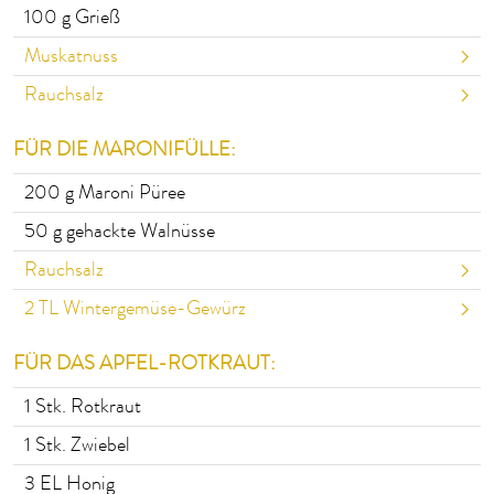
100
g Grieß
Muskatnuss
Rauchsalz
FÜR DIE MARONIFÜLLE:
200
g Maroni Püree
50
g gehackte Walnüsse
Rauchsalz
2
TL Wintergemüse-Gewürz
FÜR DAS APFEL-ROTKRAUT:
1
Stk. Rotkraut
1
Stk. Zwiebel
3
EL Honig