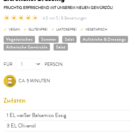
FRUCHTIG ERFRISCHEND MIT UNSEREM NEUEN GEWÜRZÖL!
4,5 von 5 | 8 Bewertungen
VEGAN
GLUTENFREI
LAKTOSEFREI
VEGETARISCH
Vegetarisches
Sommer
Salat
Aufstriche & Dressings
Ätherische Gewürzöle
Salat
PERSON
FÜR
PERSON
CA. 5 MINUTEN
Zutaten
1
EL weißer Balsamico Essig
3
EL Olivenöl