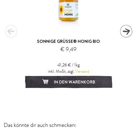
SONNIGE GRÜSSE® HONIG BIO
€ 9,49
41,26 € / 1kg
inkl. MwSt, zzgl.
Versand
IN DEN WARENKORB
1
2
3
Das könnte dir auch schmecken: