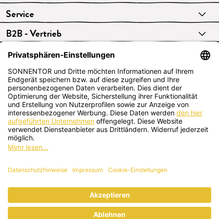
Service
B2B - Vertrieb
VERTRAG WIDERRUFEN
Deutsch
SONNENTOR Kräuterhandels GMBH
Sprögnitz 10, 3913 Sprögnitz, Österreich
+43 2875/7256
office@sonnentor.at
Schreib uns hier
deine Fragen