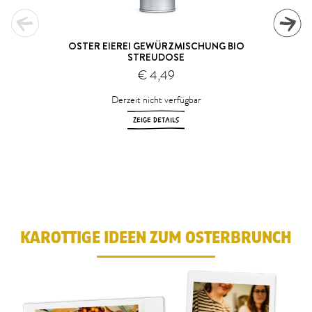
OSTER EIEREI GEWÜRZMISCHUNG BIO
STREUDOSE
€ 4,49
Derzeit nicht verfügbar
ZEIGE DETAILS
1
2
3
4
5
6
7
8
9
10
KAROTTIGE IDEEN ZUM OSTERBRUNCH