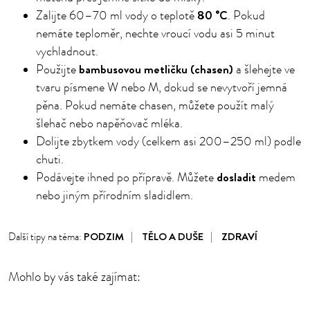
80 °C
Zalijte 60–70 ml vody o teplotě
. Pokud
nemáte teploměr, nechte vroucí vodu asi 5 minut
vychladnout.
bambusovou metličku (chasen)
Použijte
a šlehejte ve
tvaru písmene W nebo M, dokud se nevytvoří jemná
pěna. Pokud nemáte chasen, můžete použít malý
šlehač nebo napěňovač mléka.
Dolijte zbytkem vody (celkem asi 200–250 ml) podle
chuti.
dosladit
Podávejte ihned po přípravě. Můžete
medem
nebo jiným přírodním sladidlem.
PODZIM
TĚLO A DUŠE
ZDRAVÍ
Další tipy na téma:
Mohlo by vás také zajímat: