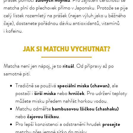
žulových mlýnků
prášek pomocí
. Pro zajištění čerstvosti se
matcha plní do plechovek přímo v Japonsku. Protože se pije
celý lístek rozemletý na prášek (nejen výluh jako u běžného
čaje), dostanete pořádnou dávku antioxidantů, vitamínů
i kofeinu.
JAK SI MATCHU VYCHUTNAT?
rituál
Matcha není jen nápoj, je to
. Od přípravy až po
samotné pití.
speciální miska (chawan)
Tradičně se používá
, ale
širší miska
hrníček
postačí i
nebo
. Pro udržení teploty
můžete misku předem nahřát horkou vodou.
bambusovou lžičkou (chashaku)
Matchu odměřte
čajovou lžičkou
nebo
.
prosejte
Pro lepší konzistenci a odstranění hrudek
matchu přes jemné sítko do misky.