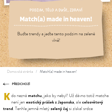
PODZIM
,
TĚLO A DUŠE
,
ZDRAVÍ
Match(a) made in heaven!
Buďte trendy a jeďte tento podzim na zelené
vlně!
Domovská stránka
Match(a) made in heaven!
PŘEDCHOZÍ
K
matchu
do nezná
, jako by nebyl! Už dávno totiž matcha
exotický prášek z Japonska
celosvětový
není jen
, ale
trend
zelený čaj
. Tenhle jemně mletý
si získal srdce