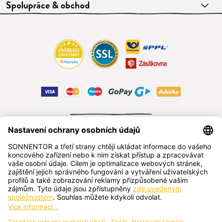
Spolupráce & obchod
ODSTOUPIT OD SMLOUVY
čeština
SONNENTOR s.r.o.
Příhon 943, 696 15 Čejkovice, Česká republika
+420 518 362 687
sonnentor@sonnentor.cz