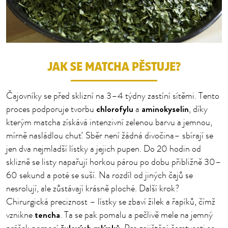
JAK SE MATCHA PĚSTUJE?
Čajovníky se před sklizní na 3–4 týdny zastíní sítěmi. Tento
chlorofylu
aminokyselin
proces podporuje tvorbu
a
, díky
kterým matcha získává intenzivní zelenou barvu a jemnou,
mírně nasládlou chuť. Sběr není žádná divočina– sbírají se
jen dva nejmladší lístky a jejich pupen. Do 20 hodin od
sklizně se listy napařují horkou párou po dobu přibližně 30–
60 sekund a poté se suší. Na rozdíl od jiných čajů se
nesrolují, ale zůstávají krásně ploché. Další krok?
Chirurgická preciznost – lístky se zbaví žilek a řapíků, čímž
tencha
vznikne
. Ta se pak pomalu a pečlivě mele na jemný