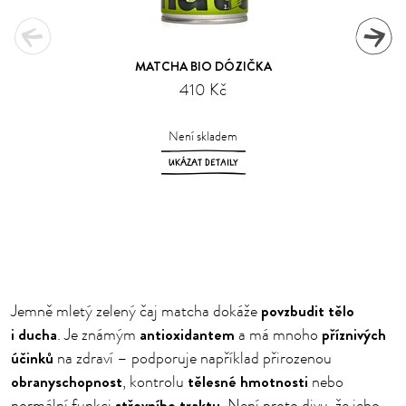
MATCHA BIO DÓZIČKA
410 Kč
Není skladem
UKÁZAT DETAILY
1
2
povzbudit tělo
Jemně mletý zelený čaj matcha dokáže
i ducha
antioxidantem
příznivých
. Je známým
a má mnoho
účinků
na zdraví – podporuje například přirozenou
obranyschopnost
tělesné hmotnosti
, kontrolu
nebo
střevního traktu