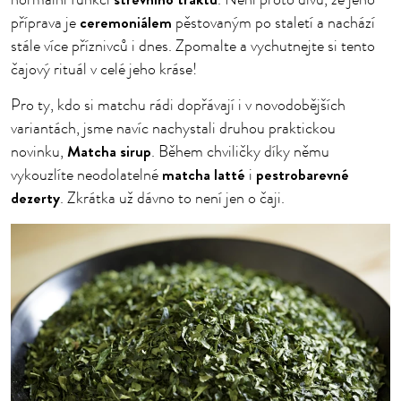
normální funkci
. Není proto divu, že jeho
ceremoniálem
příprava je
pěstovaným po staletí a nachází
stále více příznivců i dnes. Zpomalte a vychutnejte si tento
čajový rituál v celé jeho kráse!
Pro ty, kdo si matchu rádi dopřávají i v novodobějších
variantách, jsme navíc nachystali druhou praktickou
Matcha sirup
novinku,
. Během chviličky díky němu
matcha latté
pestrobarevné
vykouzlíte neodolatelné
i
dezerty
. Zkrátka už dávno to není jen o čaji.