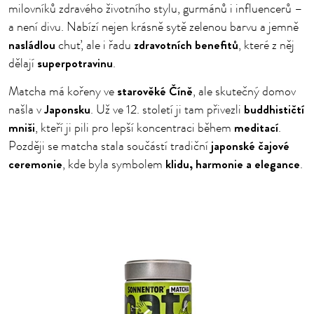
milovníků zdravého životního stylu, gurmánů i influencerů –
a není divu. Nabízí nejen krásně sytě zelenou barvu a jemně
nasládlou
zdravotních benefitů
chuť, ale i řadu
, které z něj
superpotravinu
dělají
.
starověké Číně
Matcha má kořeny ve
, ale skutečný domov
Japonsku
buddhističtí
našla v
. Už ve 12. století ji tam přivezli
mniši
meditací
, kteří ji pili pro lepší koncentraci během
.
japonské čajové
Později se matcha stala součástí tradiční
ceremonie
klidu, harmonie a elegance
, kde byla symbolem
.