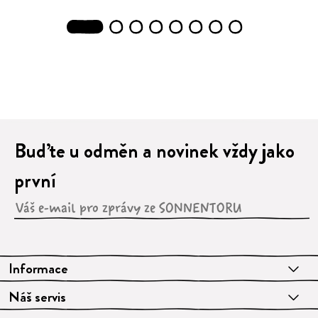
1
2
3
4
5
6
7
8
Buďte u odměn a novinek vždy jako
první
Informace
Náš servis