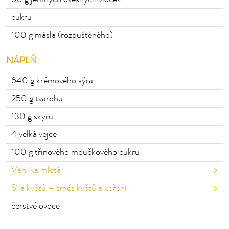
cukru
100
g másla (rozpuštěného)
NÁPLŇ
640
g krémového sýra
250
g tvarohu
130
g skyru
4
velká vejce
100
g třinového moučkového cukru
Vanilka mletá
Síla květů – směs květů a koření
čerstvé ovoce