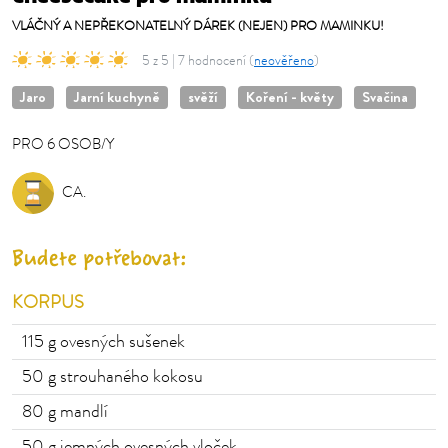
VLÁČNÝ A NEPŘEKONATELNÝ DÁREK (NEJEN) PRO MAMINKU!
5 z 5 | 7 hodnocení (
neověřeno
)
Jaro
Jarní kuchyně
svěží
Koření - květy
Svačina
PRO
6
OSOB/Y
OSOB/Y
CA.
Budete potřebovat:
KORPUS
115
g ovesných sušenek
50
g strouhaného kokosu
80
g mandlí
50
g jemných ovesných vloček