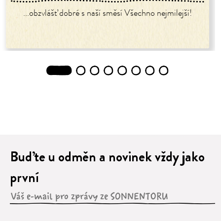
...obzvlášť dobré s naší směsí Všechno nejmilejší!
1
2
3
4
5
6
7
8
Buďte u odměn a novinek vždy jako
první