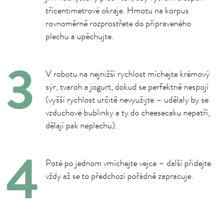
třícentimetrové okraje. Hmotu na korpus
rovnoměrně rozprostřete do připraveného
plechu a upěchujte.
V robotu na nejnižší rychlost míchejte krémový
sýr, tvaroh a jogurt, dokud se perfektně nespojí
(vyšší rychlost určitě nevyužijte – udělaly by se
vzduchové bublinky a ty do cheesecaku nepatří,
dělají pak neplechu).
Poté po jednom vmíchejte vejce – další přidejte
vždy až se to předchozí pořádně zapracuje.