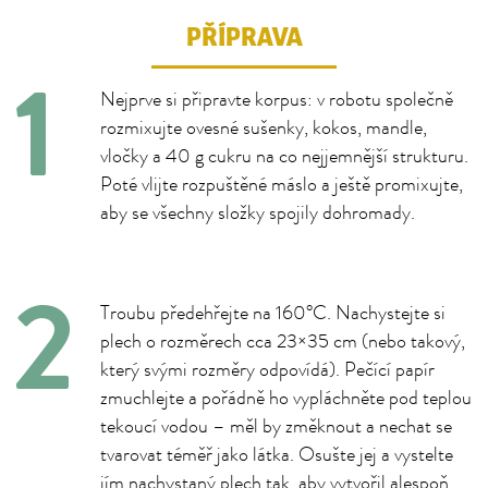
PŘÍPRAVA
Nejprve si připravte korpus: v robotu společně
rozmixujte ovesné sušenky, kokos, mandle,
vločky a 40 g cukru na co nejjemnější strukturu.
Poté vlijte rozpuštěné máslo a ještě promixujte,
aby se všechny složky spojily dohromady.
Troubu předehřejte na 160°C. Nachystejte si
plech o rozměrech cca 23×35 cm (nebo takový,
který svými rozměry odpovídá). Pečící papír
zmuchlejte a pořádně ho vypláchněte pod teplou
tekoucí vodou – měl by změknout a nechat se
tvarovat téměř jako látka. Osušte jej a vystelte
jím nachystaný plech tak, aby vytvořil alespoň