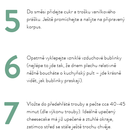
Do směsi přidejte cukr a trošku vanilkového
prášku. Ještě promíchejte a nalijte na připravený
korpus.
Opatrně vyklepejte vzniklé vzduchové bublinky
(nejlépe to jde tak, že dnem plechu relativně
něžně boucháte o kuchyňský pult – jde krásně
vidět, jak bublinky praskají).
Vložte do předehřáté trouby a pečte cca 40-45
minut (dle výkonu trouby). Ideálně upečený
cheesecake má již upečené a ztuhlé okraje,
zatímco střed se stále ještě trochu chvěje.