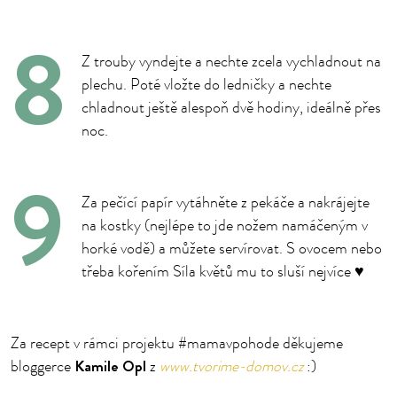
Z trouby vyndejte a nechte zcela vychladnout na
plechu. Poté vložte do ledničky a nechte
chladnout ještě alespoň dvě hodiny, ideálně přes
noc.
Za pečící papír vytáhněte z pekáče a nakrájejte
na kostky (nejlépe to jde nožem namáčeným v
horké vodě) a můžete servírovat. S ovocem nebo
třeba kořením Síla květů mu to sluší nejvíce ♥
Za recept v rámci projektu #mamavpohode děkujeme
Kamile Opl
bloggerce
z
www.tvorime-domov.cz
:)