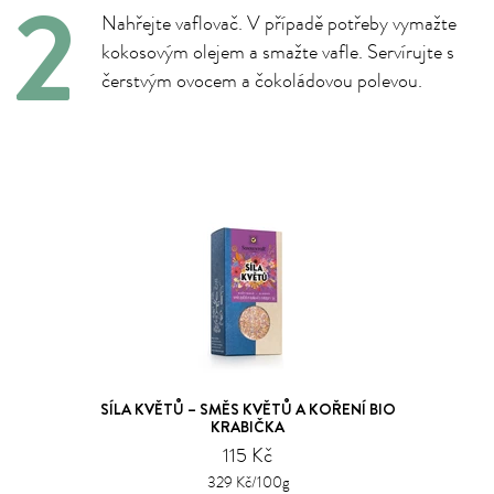
Nahřejte vaflovač. V případě potřeby vymažte
kokosovým olejem a smažte vafle. Servírujte s
čerstvým ovocem a čokoládovou polevou.
SÍLA KVĚTŮ – SMĚS KVĚTŮ A KOŘENÍ BIO
KRABIČKA
115 Kč
329 Kč/100g