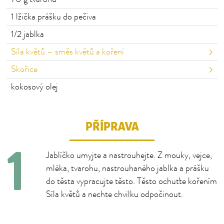
1
lžička prášku do pečiva
1/2
jablka
Síla květů – směs květů a koření
Skořice
kokosový olej
PŘÍPRAVA
Jablíčko umyjte a nastrouhejte. Z mouky, vejce,
mléka, tvarohu, nastrouhaného jablka a prášku
do těsta vypracujte těsto. Těsto ochuťte kořením
Síla květů a nechte chvilku odpočinout.