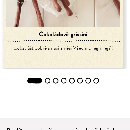
Čokoládové grissini
...obzvlášť dobré s naší směsí Všechno nejmilejší!
1
2
3
4
5
6
7
8