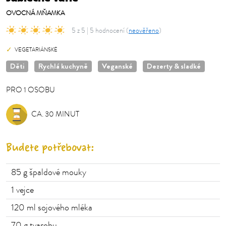
OVOCNÁ MŇAMKA
5 z 5 | 5 hodnocení (
neověřeno
)
VEGETARIÁNSKÉ
Děti
Rychlá kuchyně
Veganské
Dezerty & sladké
PRO
1
OSOBU
OSOBU
CA. 30 MINUT
Budete potřebovat:
85
g špaldové mouky
1
vejce
120
ml sojového mléka
70
g tvarohu