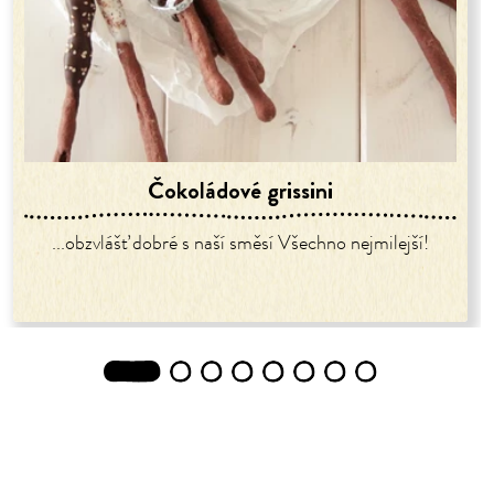
Čokoládové grissini
...obzvlášť dobré s naší směsí Všechno nejmilejší!
1
2
3
4
5
6
7
8