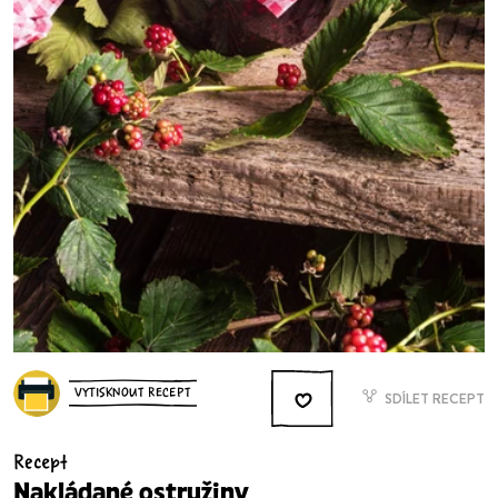
VYTISKNOUT RECEPT
SDÍLET RECEPT
Recept
Nakládané ostružiny