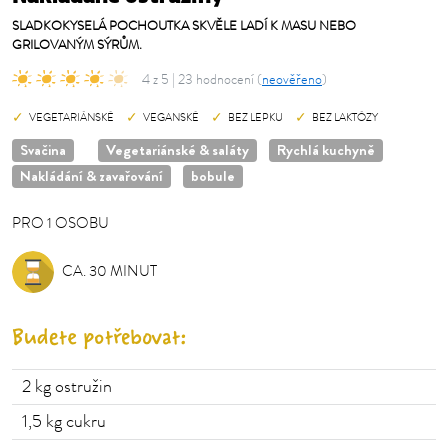
SLADKOKYSELÁ POCHOUTKA SKVĚLE LADÍ K MASU NEBO
GRILOVANÝM SÝRŮM.
4 z 5 | 23 hodnocení (
neověřeno
)
VEGETARIÁNSKÉ
VEGANSKÉ
BEZ LEPKU
BEZ LAKTÓZY
Svačina
Vegetariánské & saláty
Rychlá kuchyně
Nakládání & zavařování
bobule
PRO
1
OSOBU
OSOBU
CA. 30 MINUT
Budete potřebovat:
2
kg ostružin
1,5
kg cukru