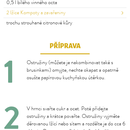
0,5
l bílého vinného octa
2
lžíce Kompoty a zavařeniny
trochu
strouhané citronové kůry
PŘÍPRAVA
Ostružiny (můžete je nakombinovat také s
brusinkami) omyjte, nechte okapat a opatrně
osušte papírovou kuchyňskou útěrkou.
V hrnci svařte cukr a ocet. Poté přidejte
ostružiny a krátce povařte. Ostružiny vyjměte
děrovanou lžící nebo sítem a rozdělte je do cca 6