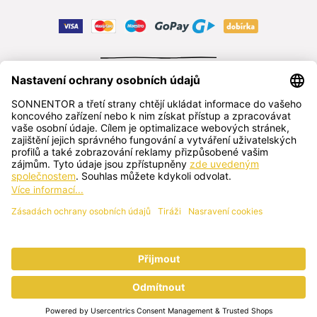
ODSTOUPIT OD SMLOUVY
čeština
SONNENTOR s.r.o.
Příhon 943, 696 15 Čejkovice, Česká republika
+420 518 362 687
sonnentor@sonnentor.cz
Kontaktujte nás