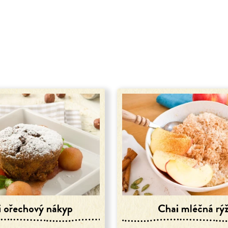
 ořechový nákyp
Chai mléčná rý