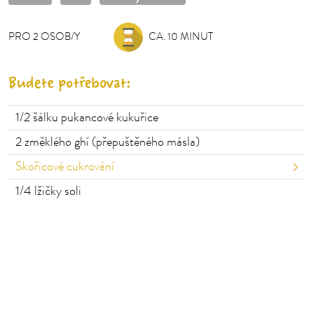
PRO
2
OSOB/Y
OSOB/Y
CA. 10 MINUT
Budete potřebovat:
1/2 šálku
pukancové kukuřice
2
změklého ghí (přepuštěného másla)
Skořicové cukrování
1/4 lžičky
soli