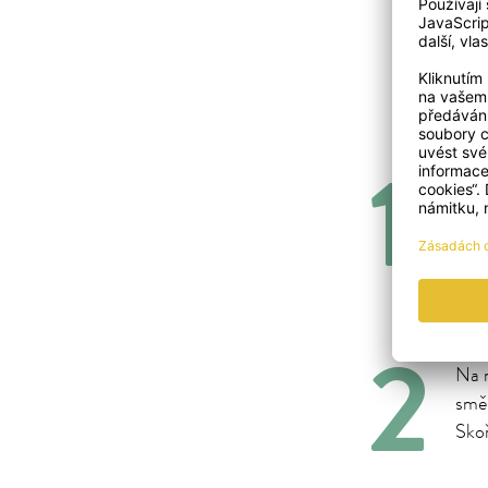
Roze
pozo
zatř
přes
Na r
směs
Sko