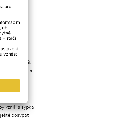
můžete
ádobou 1-2krát
 otevřete víko a
by vznikla sypká
ještě posypat