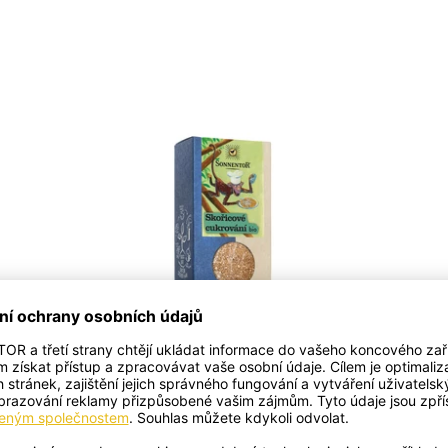
SKOŘICOVÉ CUKROVÁNÍ BIO
KRABIČKA
95 Kč
106 Kč/100g
Cena vč. 12 % DPH