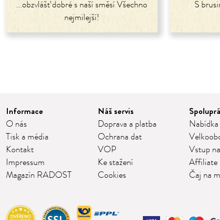
...obzvlášť dobré s naší směsí Všechno
S brusi
nejmilejší!
Informace
Náš servis
Spolupr
O nás
Doprava a platba
Nabídka
Tisk a média
Ochrana dat
Velkoob
Kontakt
VOP
Vstup na
Impressum
Ke stažení
Affiliate
Magazín RADOST
Cookies
Čaj na m