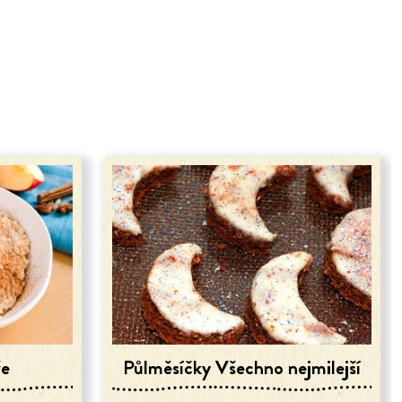
že
Půlměsíčky Všechno nejmilejší