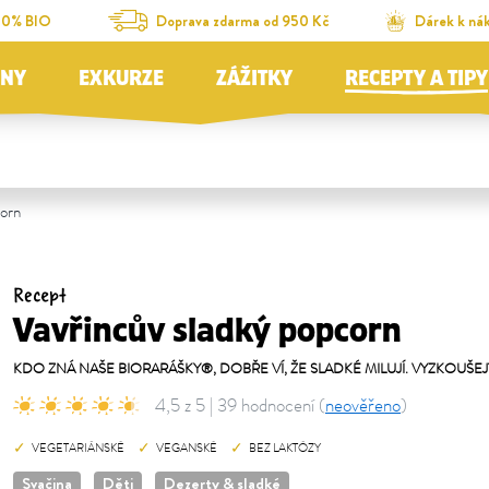
00% BIO
Doprava zdarma od 950 Kč
Dárek k ná
JNY
EXKURZE
ZÁŽITKY
RECEPTY A TIPY
corn
Recept
Vavřincův sladký popcorn
KDO ZNÁ NAŠE BIORARÁŠKY®, DOBŘE VÍ, ŽE SLADKÉ MILUJÍ. VYZKOUŠ
4,5 z 5 | 39 hodnocení (
neověřeno
)
VEGETARIÁNSKÉ
VEGANSKÉ
BEZ LAKTÓZY
Svačina
Děti
Dezerty & sladké