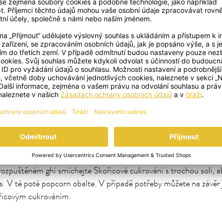
PŘIDAT DO KOŠÍKU
PŘÍPRAVA
hřejte na pánvi ghí. Pak přidejte kukuřice a přiklopte poklicí a 
rovat, jak zrnka v hrnci skáčou a postupně pukají. Uzavřenou n
este, aby praskla všechna zrna. Jakmile přestanete slyšet pukání,
ypte popcorn do velké mísy.
ozpuštěném ghí smíchejte Skořicové cukrování s trochou soli, a
. V té poté popcorn obalte. V případě potřeby můžete na závěr 
řicovým cukrováním.