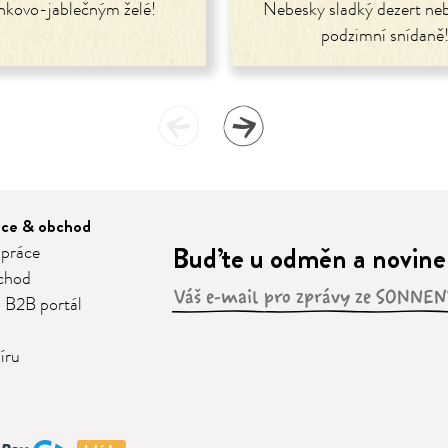
nkovo-jablečným želé!
Nebesky sladký dezert neb
podzimní snídaně
áce & obchod
Buďte u odměn a novinek
 práce
chod
 B2B portál
íru