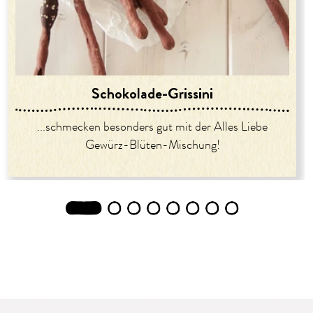
Schokolade-Grissini
...schmecken besonders gut mit der Alles Liebe
Gewürz-Blüten-Mischung!
1
2
3
4
5
6
7
8