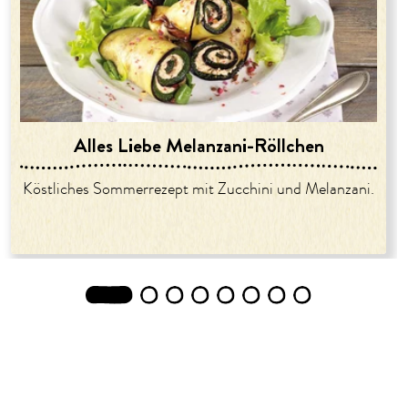
Alles Liebe Melanzani-Röllchen
Köstliches Sommerrezept mit Zucchini und Melanzani.
1
2
3
4
5
6
7
8