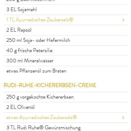
3
EL Sojamehl
1
TL Ayurvedisches Zaubersalz®
2
EL Rapsöl
250
ml Soja- oder Hafermilch
40
g frische Petersilie
300
ml Mineralwasser
etwas Pflanzenöl zum Braten
RUDI-RUHE-KICHERERBSEN-CREME
250
g vorgekochte Kichererbsen
2
EL Olivenöl
etwas Ayurvedisches Zaubersalz®
3
TL Rudi Ruhe® Gewürzmischung