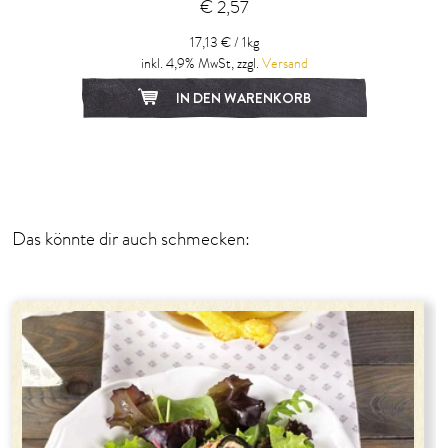
€ 2,57
17,13 € / 1kg
inkl. 4,9% MwSt, zzgl.
Versand
IN DEN WARENKORB
1
2
3
4
Das könnte dir auch schmecken: