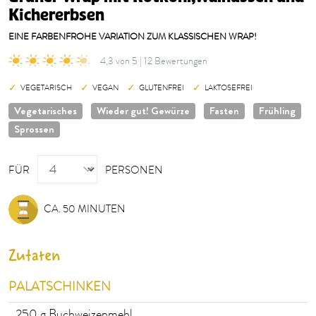
Kichererbsen
EINE FARBENFROHE VARIATION ZUM KLASSISCHEN WRAP!
4,3 von 5 | 12 Bewertungen
VEGETARISCH
VEGAN
GLUTENFREI
LAKTOSEFREI
Vegetarisches
Wieder gut! Gewürze
Fasten
Frühling
Sprossen
PERSONEN
FÜR
PERSONEN
CA. 50 MINUTEN
Zutaten
PALATSCHINKEN
250
g Buchweizenmehl