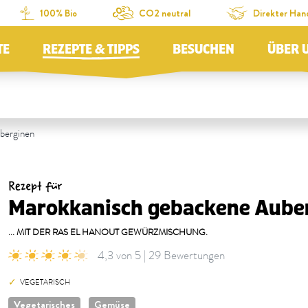
100% Bio
CO2 neutral
Direkter Han
TE
REZEPTE & TIPPS
BESUCHEN
ÜBER 
berginen
Rezept für
Marokkanisch gebackene Aube
... MIT DER RAS EL HANOUT GEWÜRZMISCHUNG.
4,3 von 5 | 29 Bewertungen
VEGETARISCH
Vegetarisches
Gemüse