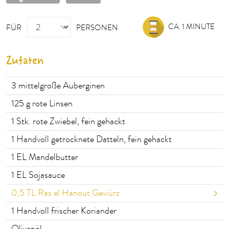
PERSONEN
CA. 1 MINUTE
FÜR
PERSONEN
Zutaten
3
mittelgroße Auberginen
125
g rote Linsen
1
Stk. rote Zwiebel, fein gehackt
1
Handvoll getrocknete Datteln, fein gehackt
1
EL Mandelbutter
1
EL Sojasauce
0,5
TL Ras el Hanout Gewürz
1
Handvoll frischer Koriander