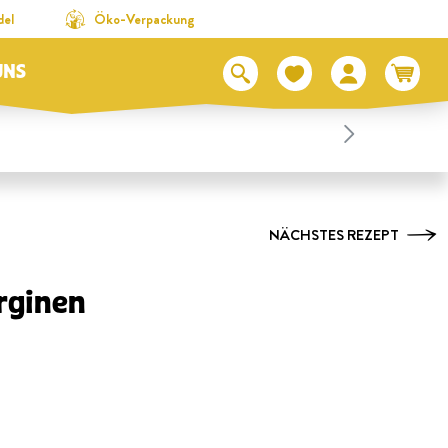
del
Öko-Verpackung
UNS
NÄCHSTES REZEPT
rginen