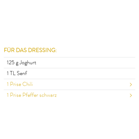
FÜR DAS DRESSING:
125
g Joghurt
1
TL Senf
1
Prise Chili
1
Prise Pfeffer schwarz