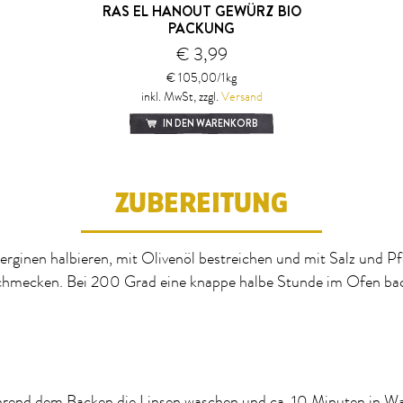
RAS EL HANOUT GEWÜRZ BIO
PACKUNG
€ 3,99
€ 105,00/1kg
inkl. MwSt, zzgl.
Versand
IN DEN WARENKORB
ZUBEREITUNG
rginen halbieren, mit Olivenöl bestreichen und mit Salz und Pf
chmecken. Bei 200 Grad eine knappe halbe Stunde im Ofen ba
rend dem Backen die Linsen waschen und ca. 10 Minuten in W