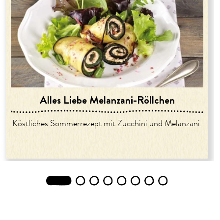
Alles Liebe Melanzani-Röllchen
Köstliches Sommerrezept mit Zucchini und Melanzani.
1
2
3
4
5
6
7
8