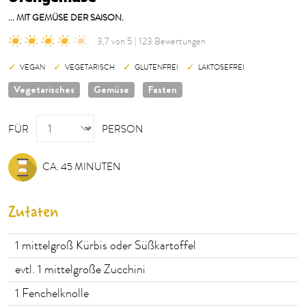
... MIT GEMÜSE DER SAISON.
3,7 von 5 | 123 Bewertungen
VEGAN
VEGETARISCH
GLUTENFREI
LAKTOSEFREI
Vegetarisches
Gemüse
Fasten
PERSON
FÜR
PERSON
CA. 45 MINUTEN
Zutaten
1
mittelgroß Kürbis oder Süßkartoffel
evtl. 1 mittelgroße Zucchini
1
Fenchelknolle