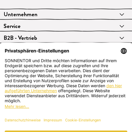
Unternehmen
Service
B2B - Vertrieb
VERTRAG WIDERRUFEN
Deutsch
SONNENTOR Kräuterhandels GMBH
Sprögnitz 10, 3913 Sprögnitz, Österreich
+43 2875/7256
office@sonnentor.at