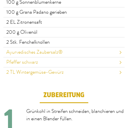
100
g Sonnenblumenkerne
100
g Grana Padano gerieben
2
EL Zitronensaft
200
g Olivenöl
2
Stk. Fenchelknollen
Ayurvedisches Zaubersalz®
Pfeffer schwarz
2
TL Wintergemüse-Gewürz
ZUBEREITUNG
Grünkohl in Streifen schneiden, blanchieren und
in einen Blender füllen.