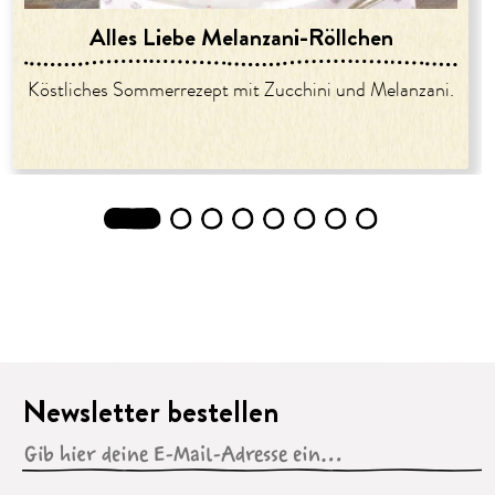
Alles Liebe Melanzani-Röllchen
Köstliches Sommerrezept mit Zucchini und Melanzani.
1
2
3
4
5
6
7
8
Newsletter bestellen