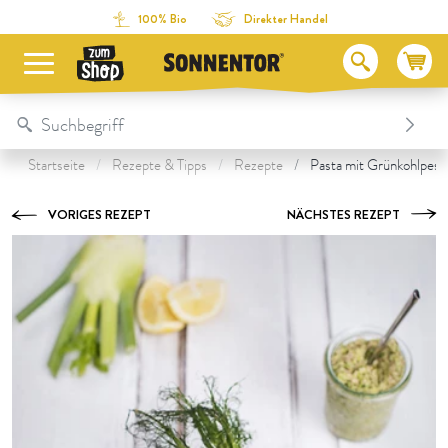
Direkt zum Inhalt
Zum Inhaltsverzeichnis
Direkt zum Menü
Table Of Content
Zubereitung
Unsere Produkte zum Rezept
Das könnte dir auch schmecken:
100% Bio
Direkter Handel
Startseite
Rezepte & Tipps
Rezepte
Pasta mit Grünkohlpest
VORIGES REZEPT
NÄCHSTES REZEPT