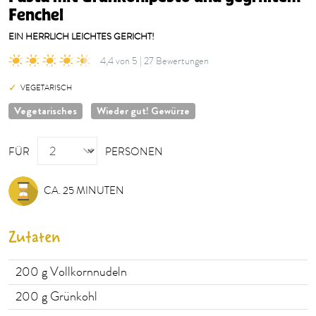
Fenchel
EIN HERRLICH LEICHTES GERICHT!
4,4 von 5 | 27 Bewertungen
VEGETARISCH
Vegetarisches
Wieder gut! Gewürze
PERSONEN
FÜR
PERSONEN
CA. 25 MINUTEN
Zutaten
200
g Vollkornnudeln
200
g Grünkohl