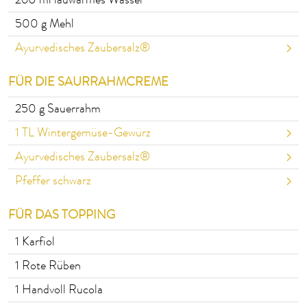
260
ml lauwarmes Wasser
500
g Mehl
Ayurvedisches Zaubersalz®
FÜR DIE SAURRAHMCREME
250
g Sauerrahm
1
TL Wintergemüse-Gewürz
Ayurvedisches Zaubersalz®
Pfeffer schwarz
FÜR DAS TOPPING
1
Karfiol
1
Rote Rüben
1
Handvoll Rucola