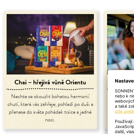
Chai – hřejivá vůně Orientu
Nechte se okouzlit bohatou harmonií
Čas pádí j
chutí, která vás zahřeje, pohladí po duši a
školního rok
přenese do světa pohádek tisíce a jedné
je důležitý
noci.
děti moho