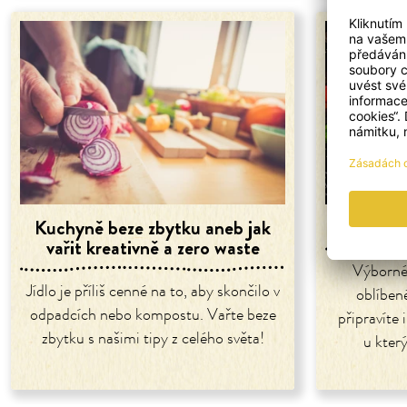
Kuchyně beze zbytku aneb jak
Slow f
vařit kreativně a zero waste
Výborné 
Jídlo je příliš cenné na to, aby skončilo v
oblíben
odpadcích nebo kompostu. Vařte beze
připravíte 
zbytku s našimi tipy z celého světa!
u kter