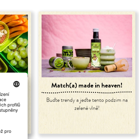
vačinu?
Match(a) made in heaven!
 všichni
Buďte trendy a jeďte tento podzim na
ít baterky!
zelené vlně!