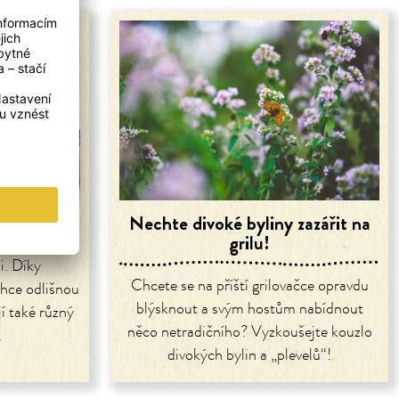
 poklad
Nechte divoké byliny zazářit na
grilu!
i. Díky
Chcete se na příští grilovačce opravdu
hce odlišnou
blýsknout a svým hostům nabídnout
jí také různý
něco netradičního? Vyzkoušejte kouzlo
.
divokých bylin a „plevelů“!