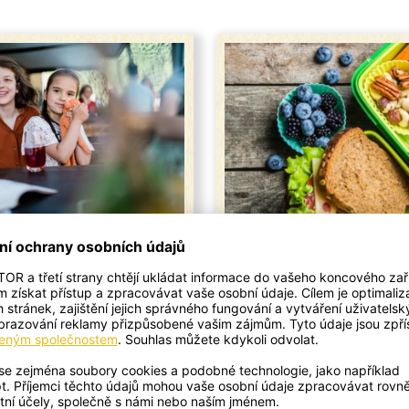
Škola volá
Jak na vyváženou s
ako splašený kůň a začátek
Prvňáček nebo dospělák,
u klepe na dveře. Konec léta
potřebujeme během dne dob
m obdobím, kdy se dospělí i
u připravit na nový režim.