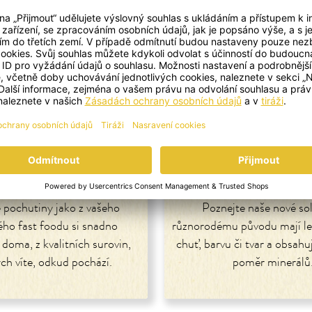
ood ve vaší kuchyni
Každá špetka skrývá
pochutiny jako z vašeho
Poznejte naše nové sol
ého fast foodu si snadno
různorodému původu mají le
i doma, z kvalitních surovin,
chuť, barvu či tvar a obsahu
ých víte, odkud pochází.
poměr minerálů