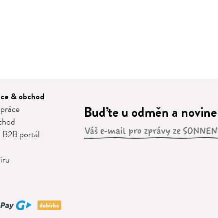
áce & obchod
Buďte u odměn a novinek
 práce
chod
 B2B portál
íru