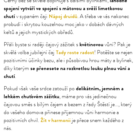
lahodné
Černý bez se skvěle doplňuje s dalšími bylinkami,
spojení vytváří ve spojení s mátovou a svěží limetkovou
chutí
Nápoj druidů
v sypaném čaji
. A třeba ve vás nakonec
probudí i skrytou kouzelnou moc jako v dobách dávných
keltů a jejich mystických obřadů.
květinovou
Přáli byste si raději čajový zážitek s
vůní? Pak je
Tady roste radost
skvělá volba jubilejní čaj
! Potěšte se nejen
pozitivními účinky bezu, ale i působivou hrou máty a bylinek,
se přenesete na rozkvetlou louku plnou vůní a
díky kterým
chutí
.
delikátním, jemném a
Pokud však vaše srdce zatouží po
lehkém chuťovém zážitku
, máme pro vás jedinečnou
čajovou směs s bílým čajem a bezem z řady Štěstí je..., který
do vašeho domova přinese příjemnou vůni harmonie a
Žít v harmonii
pozitivních chvil.
je přece snem každého z
nás.