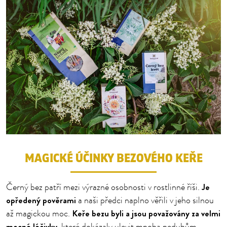
MAGICKÉ ÚČINKY BEZOVÉHO KEŘE
Je
Černý bez patří mezi výrazné osobnosti v rostlinné říši.
opředený pověrami
a naši předci naplno věřili v jeho silnou
Keře bezu byli a jsou považovány za velmi
až magickou moc.
mocné léčivky