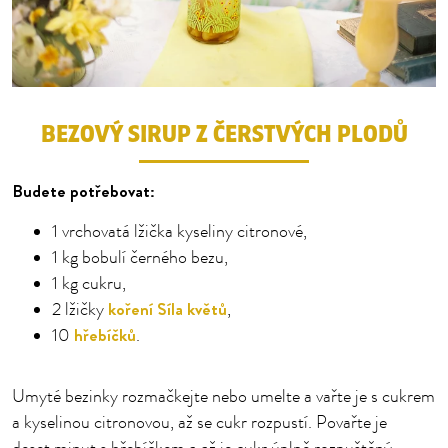
BEZOVÝ SIRUP Z ČERSTVÝCH PLODŮ
Budete potřebovat:
1 vrchovatá lžička kyseliny citronové,
1 kg bobulí černého bezu,
1 kg cukru,
koření Síla květů
2 lžičky
,
hřebíčků
10
.
Umyté bezinky rozmačkejte nebo umelte a vařte je s cukrem
a kyselinou citronovou, až se cukr rozpustí. Povařte je