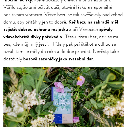
, které dokázaly ulevit mnoha neduhům.
Věřilo se, že umí očistit duši, otevírá lásku a napomáhá
pozitivním vibracím. Větve bezu se tak zavěšovaly nad vchod
Keř bezu na zahradě měl
domu, aby přitáhly jen to dobré.
zajistit dobrou ochranu majetku
zpívaly
a při Vánocích
vdavekchtivé dívky pořekadlo
„Třesu, třesu bez, ozvi se mi
pes, kde můj milý jest”. Hlídaly pak psí štěkot a odkud se
ozval, tam se měly do roka a do dne provdat. Nevěsty také
bezové sazeničky jako svatební dar
dostávaly
.