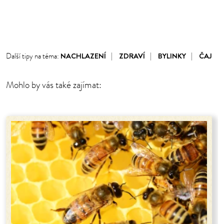
1
2
3
4
5
6
NACHLAZENÍ
ZDRAVÍ
BYLINKY
ČAJ
Další tipy na téma:
Mohlo by vás také zajímat: