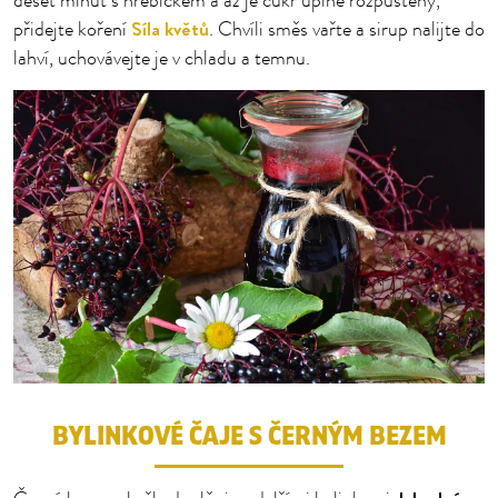
deset minut s hřebíčkem a až je cukr úplně rozpuštěný,
Síla květů
přidejte koření
. Chvíli směs vařte a sirup nalijte do
lahví, uchovávejte je v chladu a temnu.
BYLINKOVÉ ČAJE S ČERNÝM BEZEM