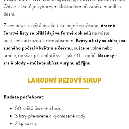
Odvar z květů je výborným kloktadlem při zánětu mandlí a
dásní.
drcené
Zevní použití květů bývalo také hojně využíváno,
čerstvé listy se přikládají ve formě obkladů
na místa
Květy a listy se sbírají za
postižená artrózou a revmatismem.
suchého počasí v květnu a červnu
, sušte je volně nebo
Bezinky -
uměle, ne však při teplotě vyšší jak 40 stupňů.
zralé plody - můžete sbírat v srpnu až říjnu
.
LAHODNÝ BEZOVÝ SIRUP
Budete potřebovat:
50 květů černého bezu,
3 litry převařené a vychlazené vody,
2 kg cukru,