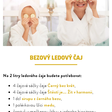
BEZOVÝ LEDOVÝ ČAJ
Na 2 litry ledového čaje budete potřebovat:
Černý bez květ
4 čajové sáčky čaje
,
Štěstí je... Žít v harmonii
4 čajové sáčky čaje
,
sirupu z černého bezu
1 dcl
,
medu
1 polévkovou lžíci
,
čerstvě vymačkanou šťávu z jednoho biocitronu,