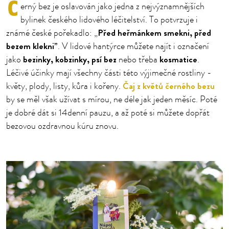
Č
erný bez je oslavován jako jedna z nejvýznamnějších
bylinek českého lidového léčitelství. To potvrzuje i
Před heřmánkem smekni, před
známé české pořekadlo: „
bezem klekni”
. V lidové hantýrce můžete najít i označení
bezinky, kobzinky, psí bez
kosmatice
jako
nebo třeba
.
Léčivé účinky mají všechny části této výjimečné rostliny -
Čaj z květů černého bezu
květy, plody, listy, kůra i kořeny.
by se měl však užívat s mírou, ne déle jak jeden měsíc. Poté
je dobré dát si 14denní pauzu, a až poté si můžete dopřát
bezovou ozdravnou kúru znovu.