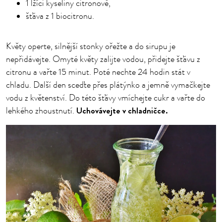
1 lžíci kyseliny citronové,
šťáva z 1 biocitronu.
Květy operte, silnější stonky ořežte a do sirupu je
nepřidávejte. Omyté květy zalijte vodou, přidejte šťávu z
citronu a vařte 15 minut. Poté nechte 24 hodin stát v
chladu. Další den sceďte přes plátýnko a jemně vymačkejte
vodu z květenství. Do této šťávy vmíchejte cukr a vařte do
Uchovávejte v chladničce.
lehkého zhoustnutí.