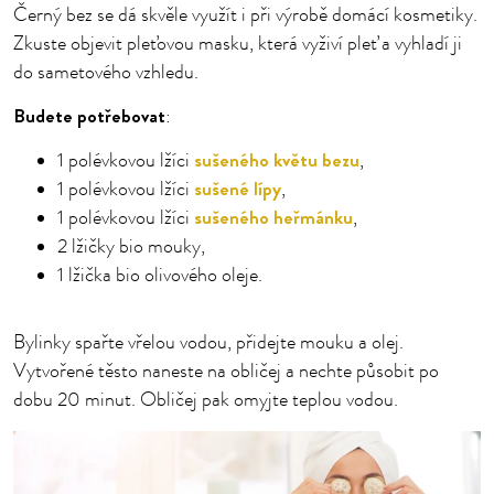
Černý bez se dá skvěle využít i při výrobě domácí kosmetiky.
Zkuste objevit pleťovou masku, která vyživí pleť a vyhladí ji
do sametového vzhledu.
Budete potřebovat
:
sušeného květu bezu
1 polévkovou lžíci
,
sušené lípy
1 polévkovou lžíci
,
sušeného heřmánku
1 polévkovou lžíci
,
2 lžičky bio mouky,
1 lžička bio olivového oleje.
Bylinky spařte vřelou vodou, přidejte mouku a olej.
Vytvořené těsto naneste na obličej a nechte působit po
dobu 20 minut. Obličej pak omyjte teplou vodou.