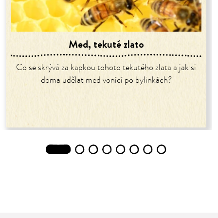
Med, tekuté zlato
Co se skrývá za kapkou tohoto tekutého zlata a jak si
doma udělat med vonící po bylinkách?
1
2
3
4
5
6
7
8