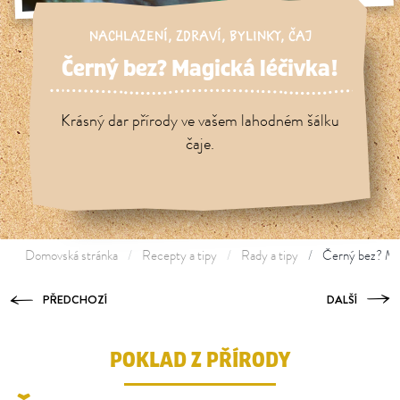
NACHLAZENÍ
,
ZDRAVÍ
,
BYLINKY
,
ČAJ
Černý bez? Magická léčivka!
Krásný dar přírody ve vašem lahodném šálku
čaje.
Domovská stránka
Recepty a tipy
Rady a tipy
Černý bez? Mag
PŘEDCHOZÍ
DALŠÍ
POKLAD Z PŘÍRODY