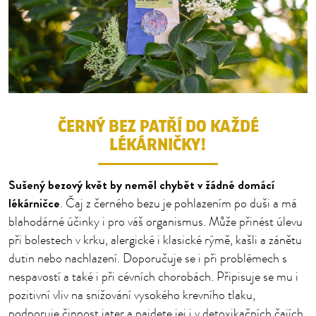
ČERNÝ BEZ PATŘÍ DO KAŽDÉ
LÉKÁRNIČKY!
Sušený bezový květ by neměl chybět v žádné domácí
lékárničce
. Čaj z černého bezu je pohlazením po duši a má
blahodárné účinky i pro váš organismus. Může přinést úlevu
při bolestech v krku, alergické i klasické rýmě, kašli a zánětu
dutin nebo nachlazení. Doporučuje se i při problémech s
nespavostí a také i při cévních chorobách. Připisuje se mu i
pozitivní vliv na snižování vysokého krevního tlaku,
podporuje činnost jater a najdete jej i v detoxikačních čajích.