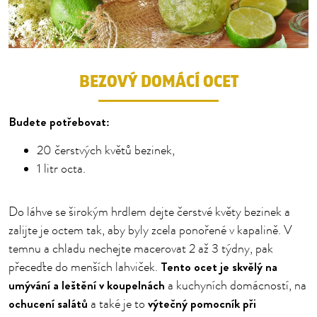
BEZOVÝ DOMÁCÍ OCET
Budete potřebovat:
20 čerstvých květů bezinek,
1 litr octa.
Do láhve se širokým hrdlem dejte čerstvé květy bezinek a
zalijte je octem tak, aby byly zcela ponořené v kapalině. V
temnu a chladu nechejte macerovat 2 až 3 týdny, pak
Tento ocet je skvělý na
přeceďte do menších lahviček.
umývání a leštění v koupelnách
a kuchyních domácností, na
ochucení salátů
výtečný pomocník při
a také je to