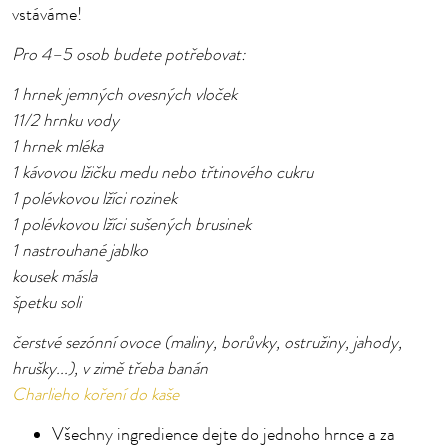
vstáváme!
Pro 4–5 osob budete potřebovat:
1 hrnek jemných ovesných vloček
11/2 hrnku vody
1 hrnek mléka
1 kávovou lžičku medu nebo třtinového cukru
1 polévkovou lžíci rozinek
1 polévkovou lžíci sušených brusinek
1 nastrouhané jablko
kousek másla
špetku soli
čerstvé sezónní ovoce (maliny, borůvky, ostružiny, jahody,
hrušky...), v zimě třeba banán
Charlieho koření do kaše
Všechny ingredience dejte do jednoho hrnce a za