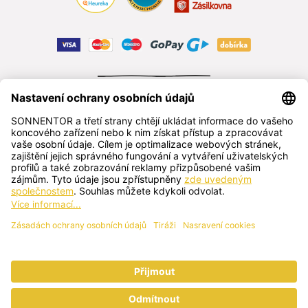
ODSTOUPIT OD SMLOUVY
čeština
SONNENTOR s.r.o.
Příhon 943, 696 15 Čejkovice, Česká republika
+420 518 362 687
sonnentor@sonnentor.cz
Kontaktujte nás