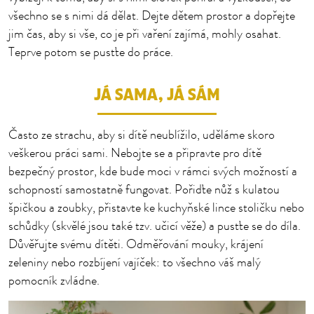
všechno se s nimi dá dělat. Dejte dětem prostor a dopřejte
jim čas, aby si vše, co je při vaření zajímá, mohly osahat.
Teprve potom se pusťte do práce.
JÁ SAMA, JÁ SÁM
Často ze strachu, aby si dítě neublížilo, uděláme skoro
veškerou práci sami. Nebojte se a připravte pro dítě
bezpečný prostor, kde bude moci v rámci svých možností a
schopností samostatně fungovat. Pořiďte nůž s kulatou
špičkou a zoubky, přistavte ke kuchyňské lince stoličku nebo
schůdky (skvělé jsou také tzv. učicí věže) a pusťte se do díla.
Důvěřujte svému dítěti. Odměřování mouky, krájení
zeleniny nebo rozbíjení vajíček: to všechno váš malý
pomocník zvládne.