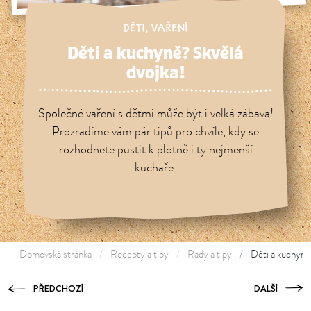
DĚTI
,
VAŘENÍ
Děti a kuchyně? Skvělá
dvojka!
Společné vaření s dětmi může být i velká zábava!
Prozradíme vám pár tipů pro chvíle, kdy se
rozhodnete pustit k plotně i ty nejmenší
kuchaře.
Domovská stránka
Recepty a tipy
Rady a tipy
Děti a kuchyně?
PŘEDCHOZÍ
DALŠÍ