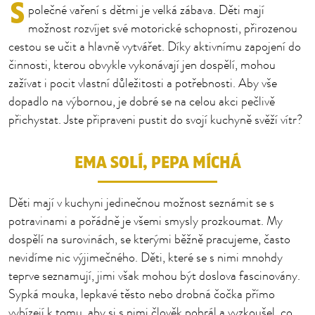
S
polečné vaření s dětmi je velká zábava. Děti mají
možnost rozvíjet své motorické schopnosti, přirozenou
cestou se učit a hlavně vytvářet. Díky aktivnímu zapojení do
činnosti, kterou obvykle vykonávají jen dospělí, mohou
zažívat i pocit vlastní důležitosti a potřebnosti. Aby vše
dopadlo na výbornou, je dobré se na celou akci pečlivě
přichystat. Jste připraveni pustit do svojí kuchyně svěží vítr?
EMA SOLÍ, PEPA MÍCHÁ
Děti mají v kuchyni jedinečnou možnost seznámit se s
potravinami a pořádně je všemi smysly prozkoumat. My
dospělí na surovinách, se kterými běžně pracujeme, často
nevidíme nic výjimečného. Děti, které se s nimi mnohdy
teprve seznamují, jimi však mohou být doslova fascinovány.
Sypká mouka, lepkavé těsto nebo drobná čočka přímo
vybízejí k tomu, aby si s nimi člověk pohrál a vyzkoušel, co