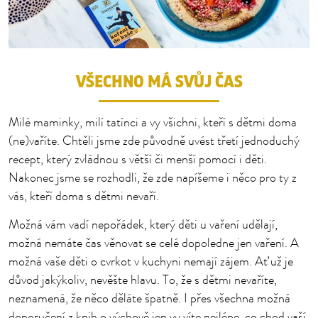
VŠECHNO MÁ SVŮJ ČAS
Milé maminky, milí tatínci a vy všichni, kteří s dětmi doma
(ne)vaříte. Chtěli jsme zde původně uvést třetí jednoduchý
recept, který zvládnou s větší či menší pomocí i děti.
Nakonec jsme se rozhodli, že zde napíšeme i něco pro ty z
vás, kteří doma s dětmi nevaří.
Možná vám vadí nepořádek, který děti u vaření udělají,
možná nemáte čas věnovat se celé dopoledne jen vaření. A
možná vaše děti o cvrkot v kuchyni nemají zájem. Ať už je
důvod jakýkoliv, nevěšte hlavu. To, že s dětmi nevaříte,
neznamená, že něco děláte špatně. I přes všechna možná
doporučení z knih o výchově jen vy víte nejlépe, co chod vaší