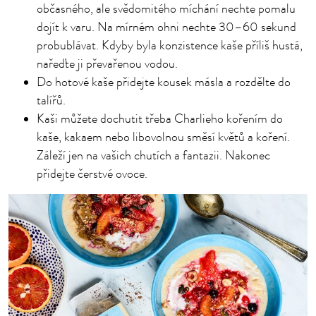
občasného, ale svědomitého míchání nechte pomalu
dojít k varu. Na mírném ohni nechte 30–60 sekund
probublávat. Kdyby byla konzistence kaše příliš hustá,
nařeďte ji převařenou vodou.
Do hotové kaše přidejte kousek másla a rozdělte do
talířů.
Kaši můžete dochutit třeba Charlieho kořením do
kaše, kakaem nebo libovolnou směsí květů a koření.
Záleží jen na vašich chutích a fantazii. Nakonec
přidejte čerstvé ovoce.