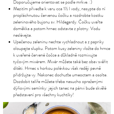
Doporučujeme orientovat se podle mrkve. :)
Mezitím přiveďte k varu cca 1½ l vody, nasypte do ní
propláchnutou červenou čočku a rozdrobte kostku
zeleninového bujonu sv. Hildegardy. Čočku uvařte
doměkka a potom hrnec odstavte z plotny. Vodu
neslévejte.
Upečenou zeleninu nechte vychladnout a z papriky
oloupejte slupku. Potom kusy zeleniny vložte do hrnce
k uvařené červené čočce a důkladně rozmixujte
tyčovým mixérem. Mixér můžete také bez obav svěřit
dítěti. Hrnec s horkou polévkou však raději pevně
přidržujte vy. Nakonec dochuťte umeoctem a osolte.
Dozdobit talíře můžete třeba nasucho opraženými
dýňovými semínky: jejich tanec na pánvi bude skvělé
představení pro všechny kuchtíky!