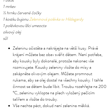
1 batát
1 mrkev
⅓ hrnku červené čočky
1 kostku bujonu
Zeleninová polévka sv Hildegardy
1 polévkovou lžíci umeocta
olivový olej
sůl
Zeleninu očistěte a nakrájejte na větší kusy. Právě
krájení můžete bez obav svěřit dětem. Není potřeba,
aby kousky byly dokonalé, protože nakonec vše
rozmixujete. Kousky zeleniny vložte do mísy a
zakápněte olivovým olejem. Můžete promnout
rukama, aby se olej dostal na všechny kousky. I tahle
činnost se dětem bude líbit. Troubu rozehřejte na 200
°C, zeleninu vyklopte na plech vyložený pečícím
talířem a vložte do trouby.
Vše nechte péct, dokud není zelenina měkká.