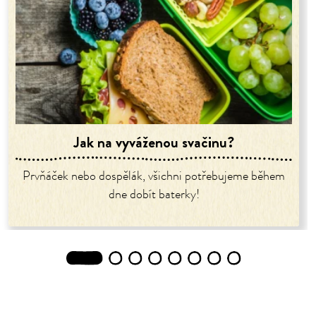
Jak na vyváženou svačinu?
Prvňáček nebo dospělák, všichni potřebujeme během
dne dobít baterky!
1
2
3
4
5
6
7
8