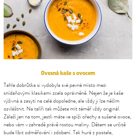
Ovesná kaše s ovocem
Tahle dobrůtka si vydobyla své pevné místo mezi
snídaňovými klasikami zcela oprávněně. Nejen že je kaše
výživná a zasytí na celé dopoledne, ale vždy ji lze něčím
ozvláštnit. Na talíři tak můžete mít téměř vždy originál.
Záleží jen na tom, jestli máte ve spíži ořechy a sušené ovoce,
nebo vám v zahradě právě rostou maliny. Dětem se určitě
bude líbit odměřování i zdobení. Tak hurá z postele,