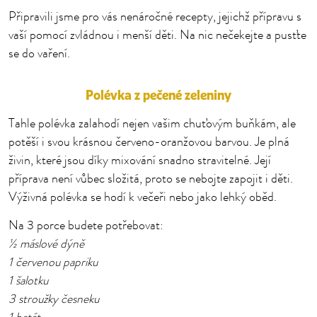
Připravili jsme pro vás nenáročné recepty, jejichž přípravu s
vaší pomocí zvládnou i menší děti. Na nic nečekejte a pusťte
se do vaření.
Polévka z pečené zeleniny
Tahle polévka zalahodí nejen vašim chuťovým buňkám, ale
potěší i svou krásnou červeno-oranžovou barvou. Je plná
živin, které jsou díky mixování snadno stravitelné. Její
příprava není vůbec složitá, proto se nebojte zapojit i děti.
Výživná polévka se hodí k večeři nebo jako lehký oběd.
Na 3 porce budete potřebovat:
½ máslové dýně
1 červenou papriku
1 šalotku
3 stroužky česneku