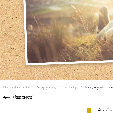
Domovská stránka
Recepty a tipy
Rady a tipy
Na výlety za slunc
PŘEDCHOZÍ
éto už m