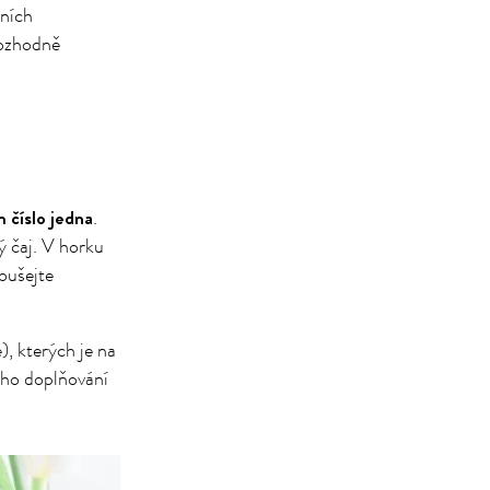
lních
 rozhodně
 číslo jedna
.
ý čaj. V horku
oušejte
), kterých je na
ího doplňování