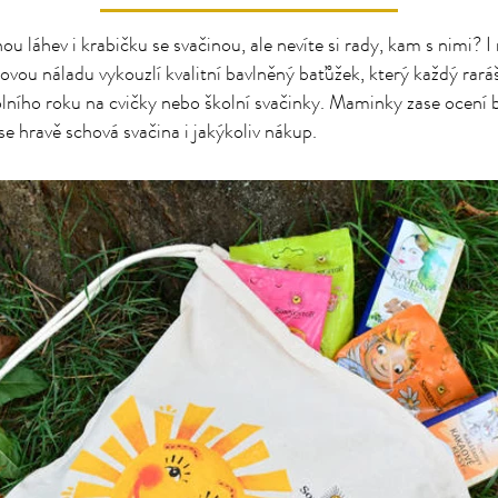
u láhev i krabičku se svačinou, ale nevíte si rady, kam s nimi? I
kovou náladu vykouzlí kvalitní bavlněný baťůžek, který každý rar
olního roku na cvičky nebo školní svačinky. Maminky zase ocení
se hravě schová svačina i jakýkoliv nákup.