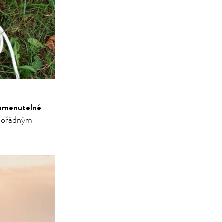
omenutelné
 pořádným