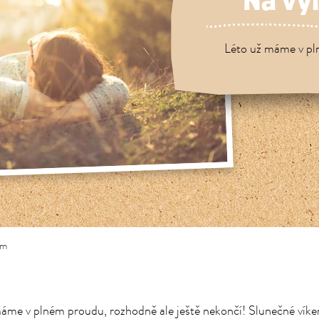
Na vý
Léto už máme v pln
em
áme v plném proudu, rozhodně ale ještě nekončí! Slunečné víke