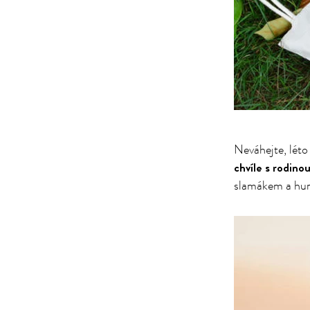
Neváhejte, léto 
chvíle s rodinou
slamákem a hurá