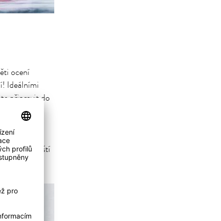
děti ocení
í! Ideálními
te připravit do
za všechny
t pomocí
avit svačinu
y nebo veganští