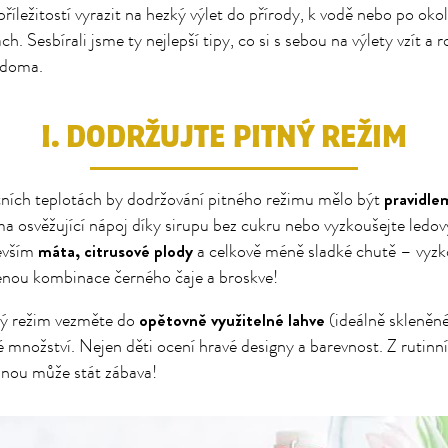
příležitostí vyrazit na hezký výlet do přírody, k vodě nebo po oko
h. Sesbírali jsme ty nejlepší tipy, co si s sebou na výlety vzít a
 doma.
I. DODRŽUJTE PITNÝ REŽIM
pravidlem
tních teplotách by dodržování pitného režimu mělo být
ma osvěžující nápoj díky sirupu bez cukru nebo vyzkoušejte ledov
máta, citrusové plody
devším
a celkově méně sladké chutě – vyzk
enou kombinace černého čaje a broskve!
opětovně využitelné lahve
ný režim vezměte do
(ideálně skleněné
 množství. Nejen děti ocení hravé designy a barevnost. Z rutinn
dnou může stát zábava!