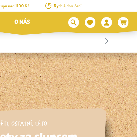
kupu nad 1100 Kč
Rychlé doručení
O NÁS
DĚTI
,
OSTATNÍ
,
LÉTO