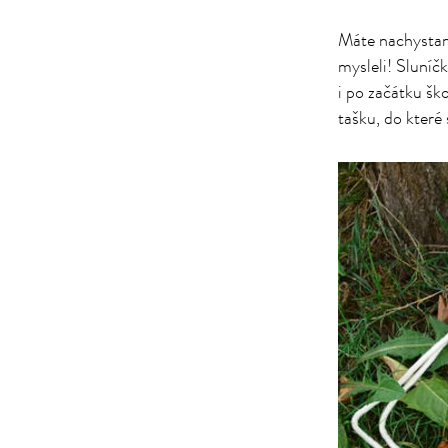
Máte nachystano
mysleli! Sluníč
i po začátku šk
tašku, do které 