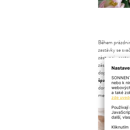
Během prázdnino
zastávky se sva
zástupci „cesto
zásoby i doma.
doporučujeme m
špalíčků zeleni
doma, vězte, že
medvídci, kteří