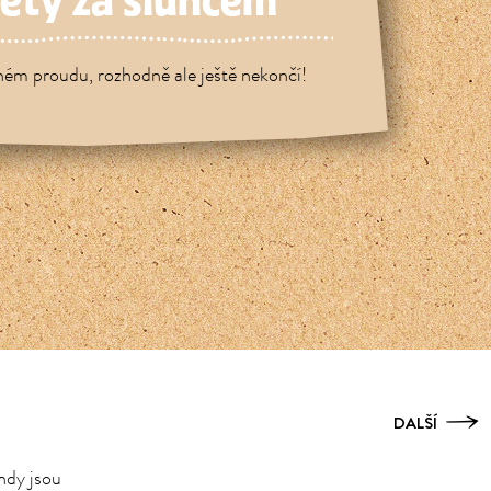
lety za sluncem
ém proudu, rozhodně ale ještě nekončí!
DALŠÍ
ndy jsou