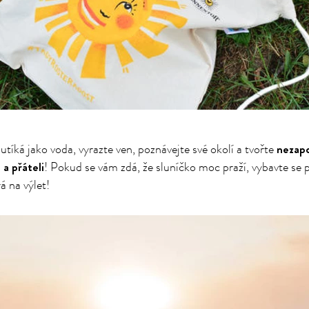
nezap
utíká jako voda, vyrazte ven, poznávejte své okolí a tvořte
 a přáteli
! Pokud se vám zdá, že sluníčko moc praží, vybavte se
 na výlet!