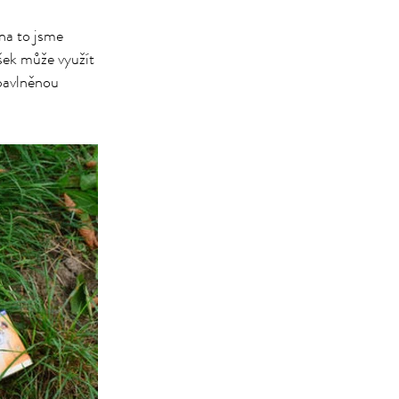
 na to jsme
ášek může využít
 bavlněnou