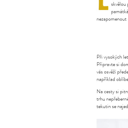
L
skvělou 
památkác
nezapomenout
Při vysokých le
Připravte si do
vás osvěží pře
například oblíb
Na cesty si pit
trhu nepřeberné
tekutin se naje