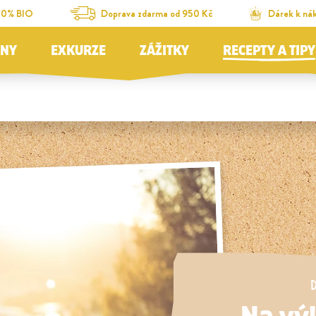
00% BIO
Doprava zdarma od 950 Kč
Dárek k ná
JNY
EXKURZE
ZÁŽITKY
RECEPTY A TIPY