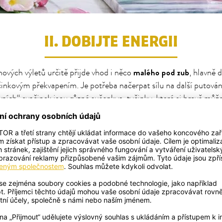
II. DOBIJTE ENERGII
malého pod zub
vých výletů určitě přijde vhod i něco
, hlavně 
činkovým překvapením. Je potřeba načerpat sílu na další putován
vních“ svačinek jsou různé sušenkya tyčinky, které si hravě může
pomazánky
 Slanou variantou lehkého oběda pak jsou různé
(my 
rkvovou s Andělem strážným), které můžou malí i velcí nabíra
ny
, ovoce nebo krekrů. A pokud nemáte čas stát v kuchyni a připr
 na cesty se perfektně hodí třeba i naše Raráškovy kakaové keks
 zaručeně zvednou náladu.