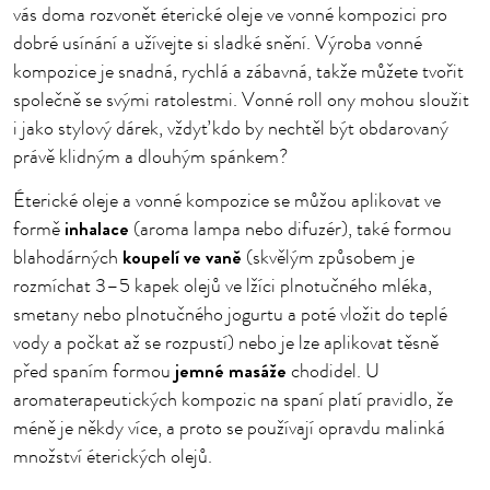
vás doma rozvonět éterické oleje ve vonné kompozici pro
dobré usínání a užívejte si sladké snění. Výroba vonné
kompozice je snadná, rychlá a zábavná, takže můžete tvořit
společně se svými ratolestmi. Vonné roll ony mohou sloužit
i jako stylový dárek, vždyť kdo by nechtěl být obdarovaný
právě klidným a dlouhým spánkem?
Éterické oleje a vonné kompozice se můžou aplikovat ve
inhalace
formě
(aroma lampa nebo difuzér), také formou
koupelí ve vaně
blahodárných
(skvělým způsobem je
rozmíchat 3–5 kapek olejů ve lžíci plnotučného mléka,
smetany nebo plnotučného jogurtu a poté vložit do teplé
vody a počkat až se rozpustí) nebo je lze aplikovat těsně
jemné masáže
před spaním formou
chodidel. U
aromaterapeutických kompozic na spaní platí pravidlo, že
méně je někdy více, a proto se používají opravdu malinká
množství éterických olejů.