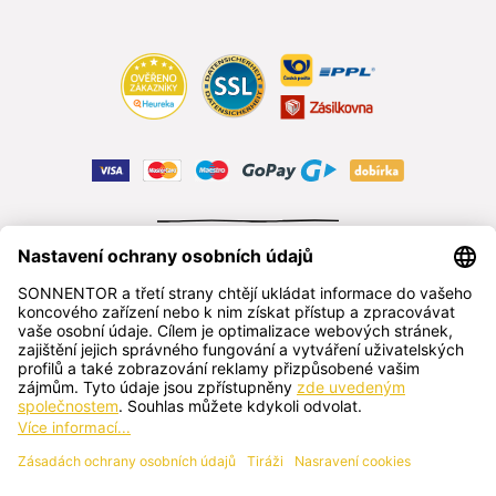
ODSTOUPIT OD SMLOUVY
čeština
SONNENTOR s.r.o.
Příhon 943, 696 15 Čejkovice, Česká republika
+420 518 362 687
sonnentor@sonnentor.cz