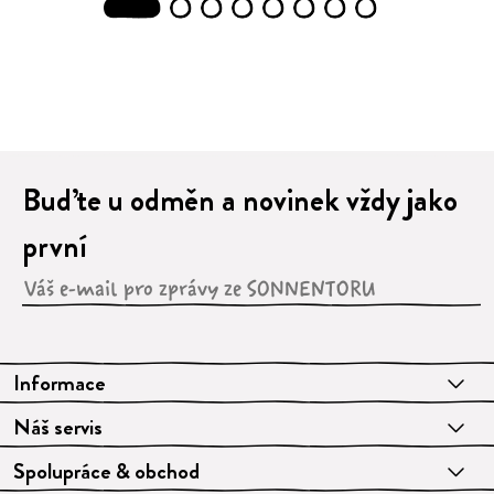
1
2
3
4
5
6
7
8
Buďte u odměn a novinek vždy jako
první
Informace
Náš servis
Spolupráce & obchod