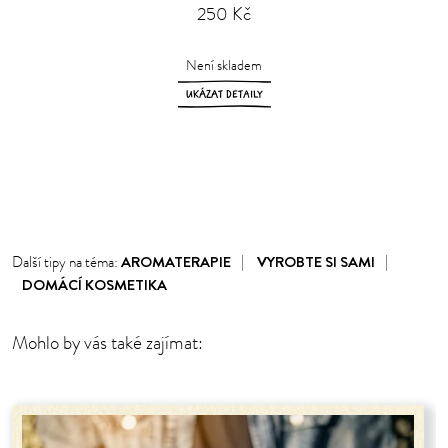
250 Kč
Není skladem
UKÁZAT DETAILY
1
2
3
4
AROMATERAPIE
VYROBTE SI SAMI
Další tipy na téma:
DOMÁCÍ KOSMETIKA
Mohlo by vás také zajímat: