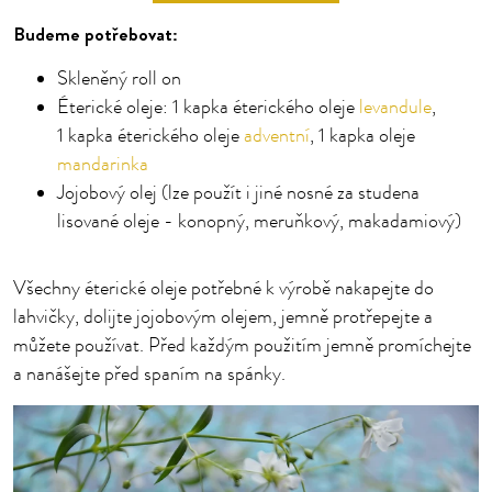
Budeme potřebovat:
Skleněný roll on
Éterické oleje: 1 kapka éterického oleje
levandule
,
1 kapka éterického oleje
adventní
, 1 kapka oleje
mandarinka
Jojobový olej (lze použít i jiné nosné za studena
lisované oleje - konopný, meruňkový, makadamiový)
Všechny éterické oleje potřebné k výrobě nakapejte do
lahvičky, dolijte jojobovým olejem, jemně protřepejte a
můžete používat. Před každým použitím jemně promíchejte
a nanášejte před spaním na spánky.