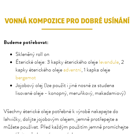
VONNÁ KOMPOZICE PRO DOBRÉ USÍNÁNÍ
Budeme potřebovat:
Skleněný roll on
Éterické oleje: 3 kapky éterického oleje
levandule
, 2
kapky éterického oleje
adventní
, 1 kapka oleje
bergamot
Jojobový olej (lze použít i jiné nosné za studena
lisované oleje - konopný, meruňkový, makadamiový)
Všechny éterické oleje potřebné k výrobě nakapejte do
lahvičky, dolijte jojobovým olejem, jemně protřepejte a
můžete používat. Před každým použitím jemně promíchejte