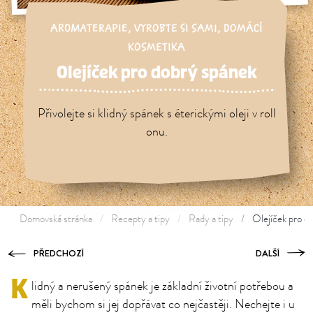
AROMATERAPIE
,
VYROBTE SI SAMI
,
DOMÁCÍ
KOSMETIKA
Olejíček pro dobrý spánek
Přivolejte si klidný spánek s éterickými oleji v roll
onu.
Domovská stránka
Recepty a tipy
Rady a tipy
Olejíček pro d
PŘEDCHOZÍ
DALŠÍ
K
lidný a nerušený spánek je základní životní potřebou a
měli bychom si jej dopřávat co nejčastěji. Nechejte i u