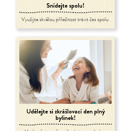
Snídejte spolu!
Využijte skvělou příležitost trávit čas spolu.
Udělejte si zkrášlovací den plný
bylinek!