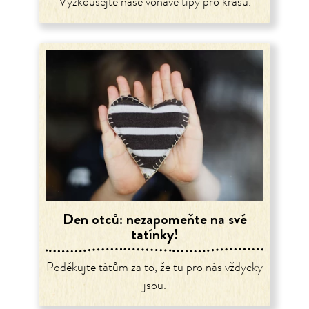
Vyzkoušejte naše voňavé tipy pro krásu.
Den otců: nezapomeňte na své
tatínky!
Poděkujte tátům za to, že tu pro nás vždycky
jsou.