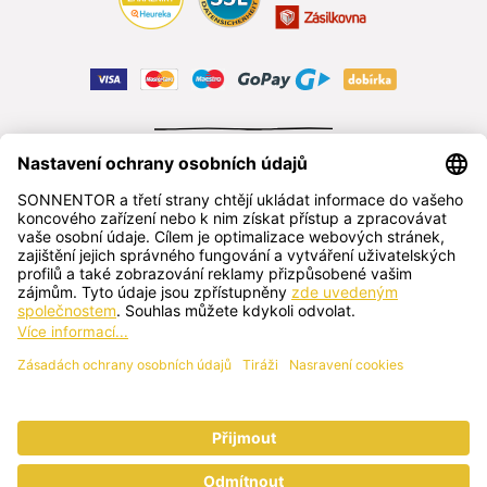
ODSTOUPIT OD SMLOUVY
čeština
SONNENTOR s.r.o.
Příhon 943, 696 15 Čejkovice, Česká republika
+420 518 362 687
sonnentor@sonnentor.cz
Kontaktujte nás