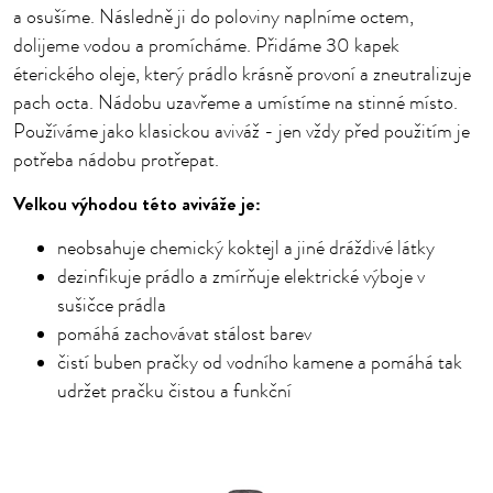
a osušíme. Následně ji do poloviny naplníme octem,
dolijeme vodou a promícháme. Přidáme 30 kapek
éterického oleje, který prádlo krásně provoní a zneutralizuje
pach octa. Nádobu uzavřeme a umístíme na stinné místo.
Používáme jako klasickou aviváž - jen vždy před použitím je
potřeba nádobu protřepat.
Velkou výhodou této aviváže je:
neobsahuje chemický koktejl a jiné dráždivé látky
dezinfikuje prádlo a zmírňuje elektrické výboje v
sušičce prádla
pomáhá zachovávat stálost barev
čistí buben pračky od vodního kamene a pomáhá tak
udržet pračku čistou a funkční