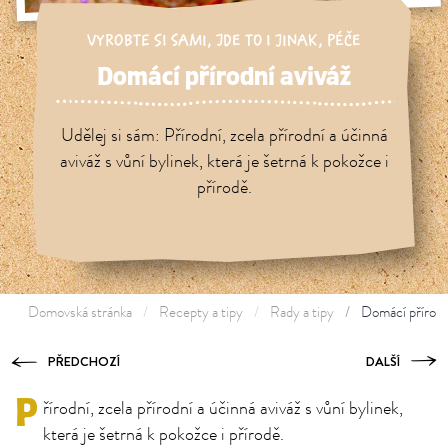
VYROBTE SI SAMI
,
JDE TO I JINAK
,
PÉČE
Domácí přírodní aviváž
Udělej si sám: Přírodní, zcela přírodní a účinná
aviváž s vůní bylinek, která je šetrná k pokožce i
přírodě.
Domovská stránka
Recepty a tipy
Rady a tipy
Domácí přírodn
PŘEDCHOZÍ
DALŠÍ
P
řírodní, zcela přírodní a účinná aviváž s vůní bylinek,
která je šetrná k pokožce i přírodě.