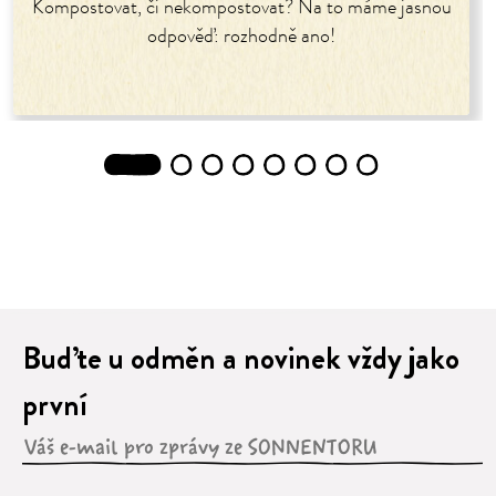
Kompostovat, či nekompostovat? Na to máme jasnou
odpověď: rozhodně ano!
1
2
3
4
5
6
7
8
Buďte u odměn a novinek vždy jako
první