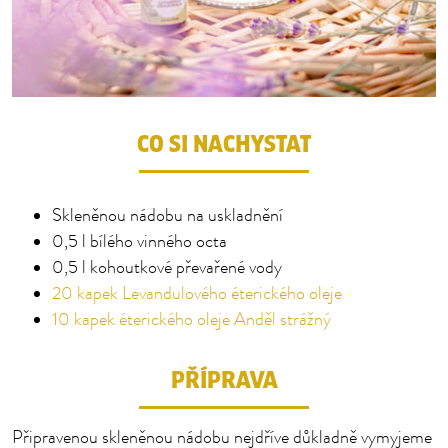
CO SI NACHYSTAT
Skleněnou nádobu na uskladnění
0,5 l bílého vinného octa
0,5 l kohoutkové převařené vody
20 kapek Levandulového éterického oleje
10 kapek éterického oleje Anděl strážný
PŘÍPRAVA
Připravenou skleněnou nádobu nejdříve důkladně vymyjeme