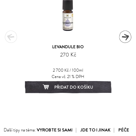
LEVANDULE BIO
270 Kč
2 700 Kč / 100ml
Cena vč. 21 % DPH
PŘIDAT DO KOŠÍKU
1
2
3
VYROBTE SI SAMI
JDE TO I JINAK
PÉČE
Další tipy na téma: