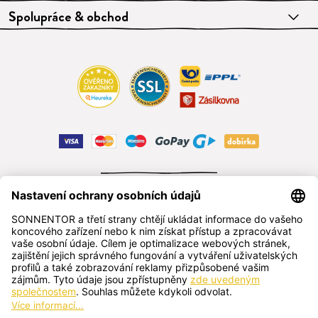
Spolupráce & obchod
ODSTOUPIT OD SMLOUVY
čeština
SONNENTOR s.r.o.
Příhon 943, 696 15 Čejkovice, Česká republika
+420 518 362 687
sonnentor@sonnentor.cz