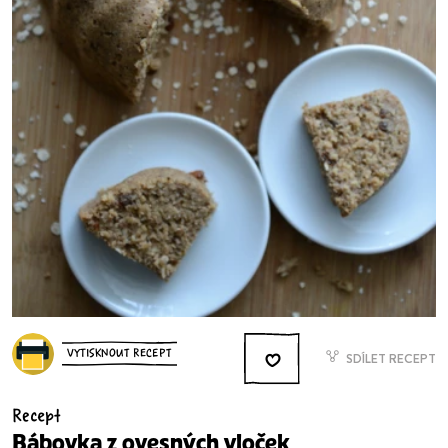
VYTISKNOUT RECEPT
SDÍLET RECEPT
Recept
Bábovka z ovesných vloček