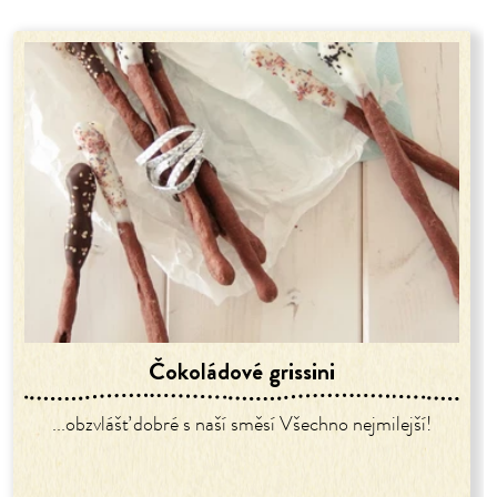
Čokoládové grissini
...obzvlášť dobré s naší směsí Všechno nejmilejší!