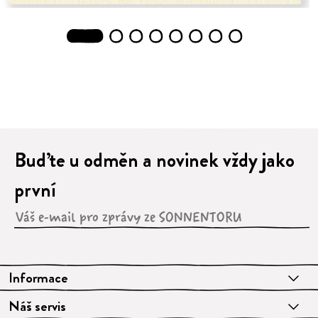
1
2
3
4
5
6
7
8
Buďte u odměn a novinek vždy jako
první
Informace
Náš servis