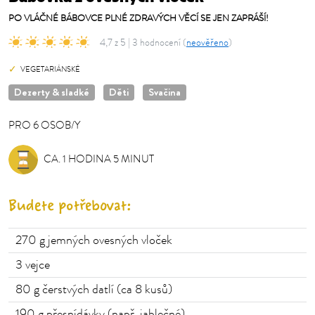
PO VLÁČNÉ BÁBOVCE PLNÉ ZDRAVÝCH VĚCÍ SE JEN ZAPRÁŠÍ!
4,7 z 5 | 3 hodnocení (
neověřeno
)
VEGETARIÁNSKÉ
Dezerty & sladké
Děti
Svačina
PRO
6
OSOB/Y
OSOB/Y
CA. 1 HODINA 5 MINUT
Budete potřebovat:
270
g jemných ovesných vloček
3
vejce
80
g čerstvých datlí (ca 8 kusů)
190
g přesnídávky (např. jablečné)