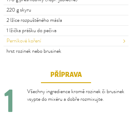
220
g skyru
2
lžíce rozpuštěného másla
1
lžička prášku do pečiva
Perníkové koření
hrst
rozinek nebo brusinek
PŘÍPRAVA
Všechny ingredience kromě rozinek či brusinek
vsypte do mixéru a dobře rozmixujte.