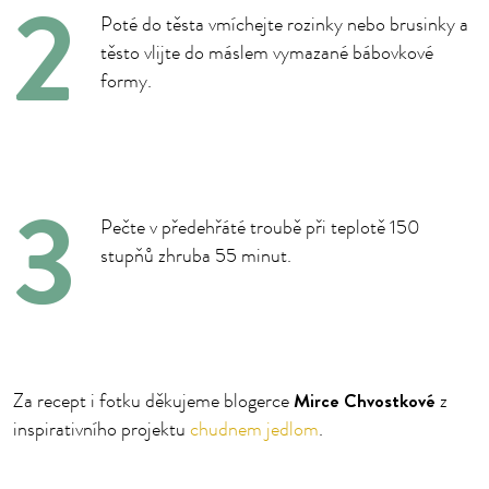
Poté do těsta vmíchejte rozinky nebo brusinky a
těsto vlijte do máslem vymazané bábovkové
formy.
Pečte v předehřáté troubě při teplotě 150
stupňů zhruba 55 minut.
Mirce Chvostkové
Za recept i fotku děkujeme blogerce
z
inspirativního projektu
chudnem jedlom
.