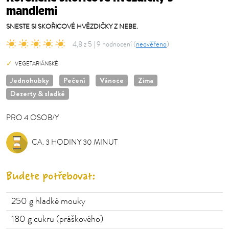
mandlemi
SNESTE SI SKOŘICOVÉ HVĚZDIČKY Z NEBE.
4,8 z 5 | 9 hodnocení (
neověřeno
)
VEGETARIÁNSKÉ
Jednohubky
Pečení
Vánoce
Zima
Dezerty & sladké
PRO
4
OSOB/Y
OSOB/Y
CA. 3 HODINY 30 MINUT
Budete potřebovat:
250
g hladké mouky
180
g cukru (práškového)