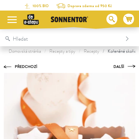
Na obsah stránky
Na seznam obsahu
Na menu
Table Of Content
Příprava
Recepty, které by vám také mohly chutnat:
100% BIO
Doprava zdarma od 950 Kč
Domovská stránka
Recepty a tipy
Recepty
Kořeněné skořico
PŘEDCHOZÍ
DALŠÍ