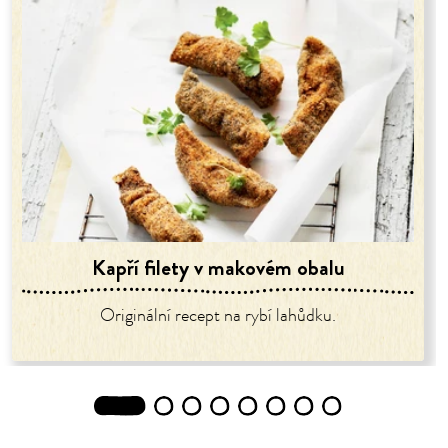
Kapří filety v makovém obalu
Originální recept na rybí lahůdku.
1
2
3
4
5
6
7
8