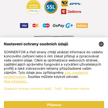
ODSTOUPIT OD SMLOUVY
čeština
SONNENTOR s.r.o.
Příhon 943, 696 15 Čejkovice, Česká republika
+420 518 362 687
sonnentor@sonnentor.cz
Kontaktujte nás