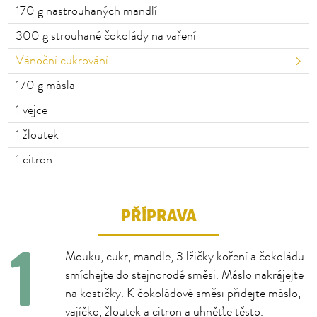
170
g nastrouhaných mandlí
300
g strouhané čokolády na vaření
Vánoční cukrování
170
g másla
1
vejce
1
žloutek
1
citron
PŘÍPRAVA
Mouku, cukr, mandle, 3 lžičky koření a čokoládu
smíchejte do stejnorodé směsi. Máslo nakrájejte
na kostičky. K čokoládové směsi přidejte máslo,
vajíčko, žloutek a citron a uhněťte těsto.