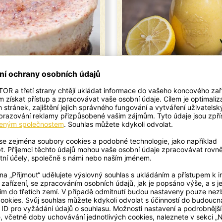
entýnský raw dort
Kurkumové detox s
recept v novém provedení.
Připraveno za 5 mi