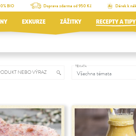
00% BIO
Doprava zdarma od 950 Kč
Dárek k ná
JNY
EXKURZE
ZÁŽITKY
RECEPTY A TIPY
TÉMATA
RODUKT NEBO VÝRAZ