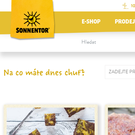
Na obsah stránky
Na seznam obsahu
Na menu
Table Of Content
1
E-SHOP
PRODE
Na co máte dnes chuť?
ZADEJTE P