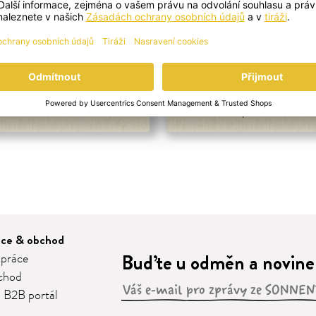
a smoothie s Acaí
Cheesecake pro m
 nemusí podávat vždy jen ve
Vláčný a nepřekonatelný dá
skle.
pro maminku!
áce & obchod
Buďte u odměn a novinek
 práce
chod
 B2B portál