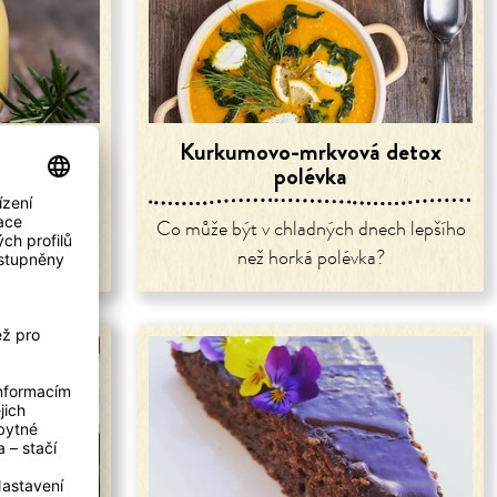
moothie
Kurkumovo-mrkvová detox
polévka
nut.
Co může být v chladných dnech lepšího
než horká polévka?