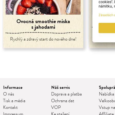
Ovocná smoothie miska
Misk
s jahodami
Smoothie se
Rychlý a zdravý start do nového dne!
Informace
Náš servis
Spolupr
O nás
Doprava a platba
Nabídka
Tisk a média
Ochrana dat
Velkoob
Kontakt
VOP
Vstup na
Impressum
Ke stažení
Affiliate