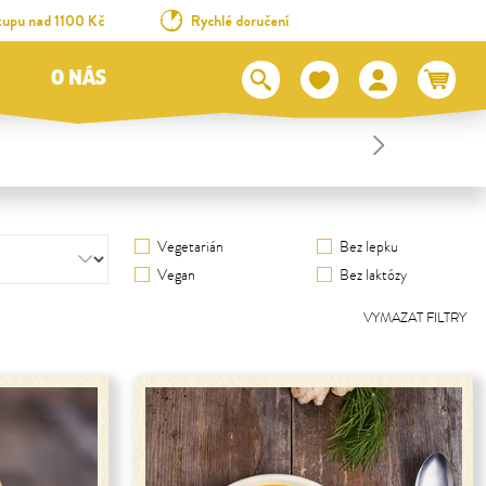
kupu nad 1100 Kč
Rychlé doručení
O NÁS
Vegetarián
Bez lepku
Vegan
Bez laktózy
VYMAZAT FILTRY