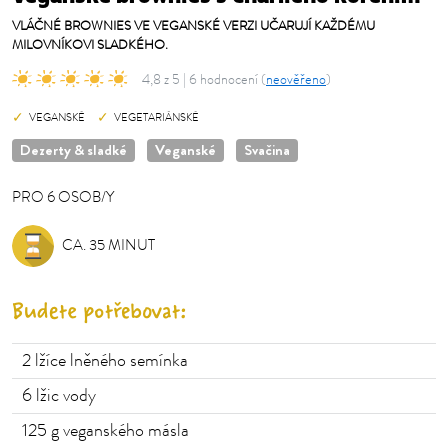
VLÁČNÉ BROWNIES VE VEGANSKÉ VERZI UČARUJÍ KAŽDÉMU
MILOVNÍKOVI SLADKÉHO.
4,8 z 5 | 6 hodnocení (
neověřeno
)
VEGANSKÉ
VEGETARIÁNSKÉ
Dezerty & sladké
Veganské
Svačina
PRO
6
OSOB/Y
OSOB/Y
CA. 35 MINUT
Budete potřebovat:
2
lžíce lněného semínka
6
lžic vody
125
g veganského másla