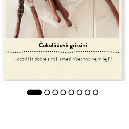
Čokoládové grissini
...obzvlášť dobré s naší směsí Všechno nejmilejší!
1
2
3
4
5
6
7
8