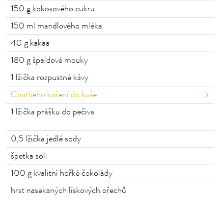
150
g kokosového cukru
150
ml mandlového mléka
40
g kakaa
180
g špaldové mouky
1
lžička rozpustné kávy
Charlieho koření do kaše
1
lžička prášku do pečiva
0,5
lžička jedlé sody
špetka
soli
100
g kvalitní hořké čokolády
hrst
nasekaných lískových ořechů