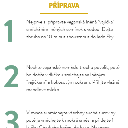
PŘÍPRAVA
Nejprve si připravte veganská lněná "vajíčka"
smícháním lněných semínek s vodou. Dejte
zhruba na 10 minut zhoustnout do ledničky.
Nechte veganské nemáslo trochu povolit, poté
ho dobře vidličkou smíchejte se lněným
"vajíčkem" a kokosovým cukrem. Přilijte vlažné
mandlové mléko.
V misce si smíchejte všechny suché suroviny,
poté je vmíchejte k mokré směsi a přidejte 1
lžičku Charlieho koření do kaše. Nakonec