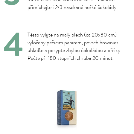
přimíchejte i 2/3 nasekané hořké čokolády.
Těsto vylijte na malý plech (ca 20x30 cm)
vyložený pečicím papírem, povrch brownies
uhlaďte a posypte zbylou čokoládou a oříšky.
Pečte při 180 stupních zhruba 20 minut.