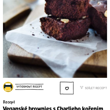
VYTISKNOUT RECEPT
SDÍLET RECEPT
Recept
Veganské brownies s Charlieho kořením