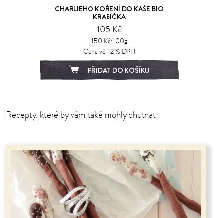
CHARLIEHO KOŘENÍ DO KAŠE BIO
KRABIČKA
105 Kč
150 Kč/100g
Cena vč. 12 % DPH
PŘIDAT DO KOŠÍKU
Recepty, které by vám také mohly chutnat: