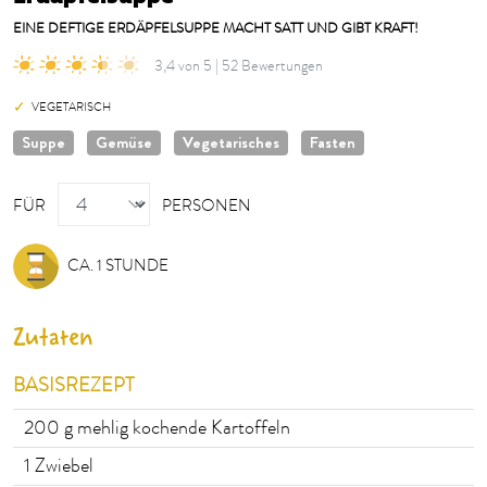
EINE DEFTIGE ERDÄPFELSUPPE MACHT SATT UND GIBT KRAFT!
3,4 von 5 | 52 Bewertungen
VEGETARISCH
Suppe
Gemüse
Vegetarisches
Fasten
PERSONEN
FÜR
PERSONEN
CA. 1 STUNDE
Zutaten
BASISREZEPT
200
g mehlig kochende Kartoffeln
1
Zwiebel