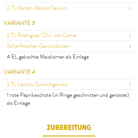
2
TL Garam Masala Gewürz
VARIANTE 3
2
TL Rodriguez' Chili con Carne
Scharfmacher Gewürzblüten
4
EL gekochte Maiskörner als Einlage
VARIANTE 4
2
TL Lászlós Gulaschgewürz
1
rote Paprikaschote (in Ringe geschnitten und geröstet)
als Einlage
ZUBEREITUNG