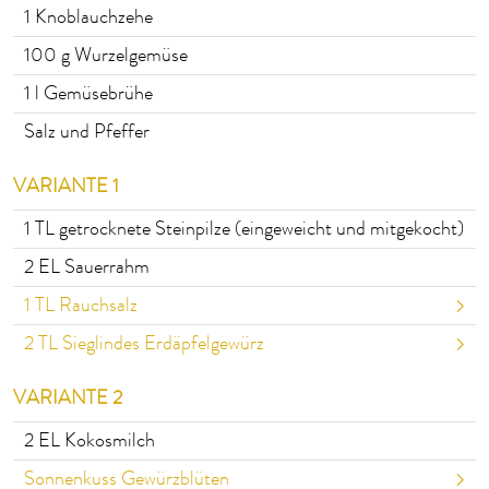
1
Knoblauchzehe
100
g Wurzelgemüse
1
l Gemüsebrühe
Salz und Pfeffer
VARIANTE 1
1
TL getrocknete Steinpilze (eingeweicht und mitgekocht)
2
EL Sauerrahm
1
TL Rauchsalz
2
TL Sieglindes Erdäpfelgewürz
VARIANTE 2
2
EL Kokosmilch
Sonnenkuss Gewürzblüten