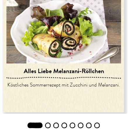
Alles Liebe Melanzani-Röllchen
Köstliches Sommerrezept mit Zucchini und Melanzani.
1
2
3
4
5
6
7
8