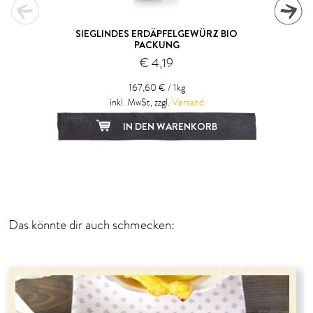
SIEGLINDES ERDÄPFELGEWÜRZ BIO
PACKUNG
€ 4,19
167,60 € / 1kg
inkl. MwSt, zzgl.
Versand
IN DEN WARENKORB
1
2
3
4
5
6
Das könnte dir auch schmecken: