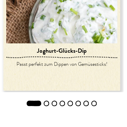
Joghurt-Glücks-Dip
Passt perfekt zum Dippen von Gemüsesticks!
1
2
3
4
5
6
7
8