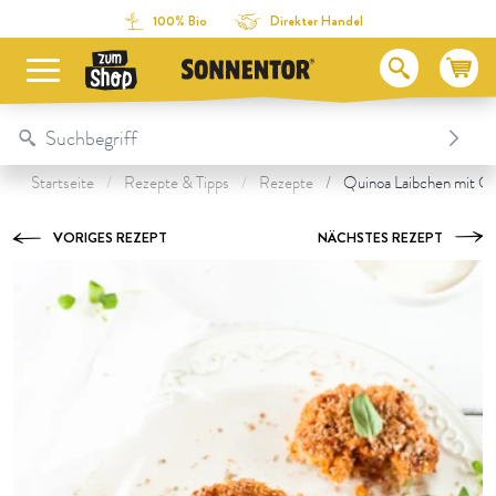
Direkt zum Inhalt
Zum Inhaltsverzeichnis
Direkt zum Menü
Table Of Content
Zubereitung
Unsere Produkte zum Rezept
Das könnte dir auch schmecken:
100% Bio
Direkter Handel
Startseite
Rezepte & Tipps
Rezepte
Quinoa Laibchen mit 
VORIGES REZEPT
NÄCHSTES REZEPT