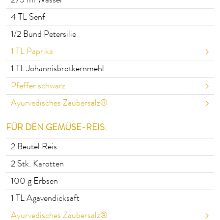
275
ml Wasser
4
TL Senf
1/2
Bund Petersilie
1
TL Paprika
1
TL Johannisbrotkernmehl
Pfeffer schwarz
Ayurvedisches Zaubersalz®
FÜR DEN GEMÜSE-REIS:
2
Beutel Reis
2
Stk. Karotten
100
g Erbsen
1
TL Agavendicksaft
Ayurvedisches Zaubersalz®