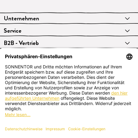
Unternehmen
Service
B2B - Vertrieb
VERTRAG WIDERRUFEN
Deutsch
SONNENTOR Kräuterhandels GMBH
Sprögnitz 10, 3913 Sprögnitz, Österreich
+43 2875/7256
office@sonnentor.at