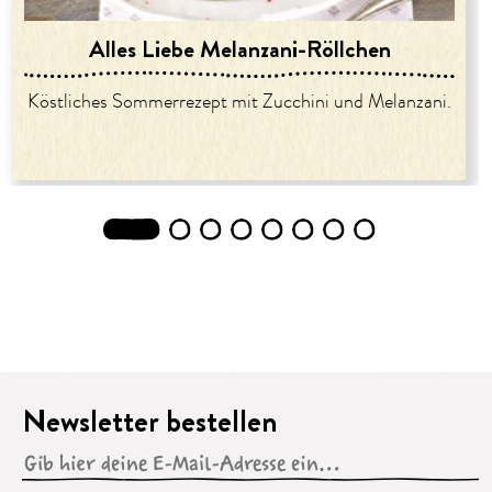
Alles Liebe Melanzani-Röllchen
Köstliches Sommerrezept mit Zucchini und Melanzani.
1
2
3
4
5
6
7
8
Newsletter bestellen