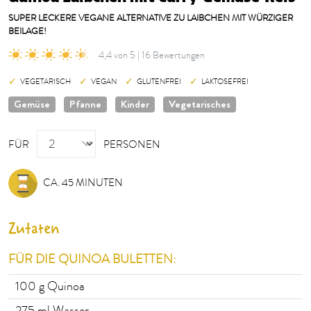
SUPER LECKERE VEGANE ALTERNATIVE ZU LAIBCHEN MIT WÜRZIGER
BEILAGE!
4,4 von 5 | 16 Bewertungen
VEGETARISCH
VEGAN
GLUTENFREI
LAKTOSEFREI
Gemüse
Pfanne
Kinder
Vegetarisches
PERSONEN
FÜR
PERSONEN
CA. 45 MINUTEN
Zutaten
FÜR DIE QUINOA BULETTEN:
100
g Quinoa