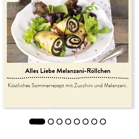
Alles Liebe Melanzani-Röllchen
Köstliches Sommerrezept mit Zucchini und Melanzani.
1
2
3
4
5
6
7
8