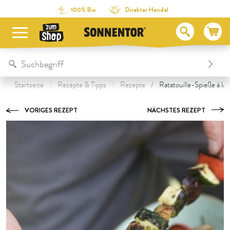
Direkt zum Inhalt
Zum Inhaltsverzeichnis
Direkt zum Menü
Table Of Content
Zubereitung
Unsere Produkte zum Rezept
Das könnte dir auch schmecken:
100% Bio
Direkter Handel
Startseite
Rezepte & Tipps
Rezepte
Ratatouille-Spieße à la
VORIGES REZEPT
NÄCHSTES REZEPT