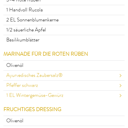
3-4
Rote Rüben
1
Handvoll Rucola
2
EL Sonnenblumenkerne
1/2
säuerliche Äpfel
Basilikumblätter
MARINADE FÜR DIE ROTEN RÜBEN
Olivenöl
Ayurvedisches Zaubersalz®
Pfeffer schwarz
1
EL Wintergemüse-Gewürz
FRUCHTIGES DRESSING
Olivenöl