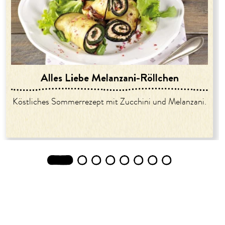
Alles Liebe Melanzani-Röllchen
Köstliches Sommerrezept mit Zucchini und Melanzani.
1
2
3
4
5
6
7
8