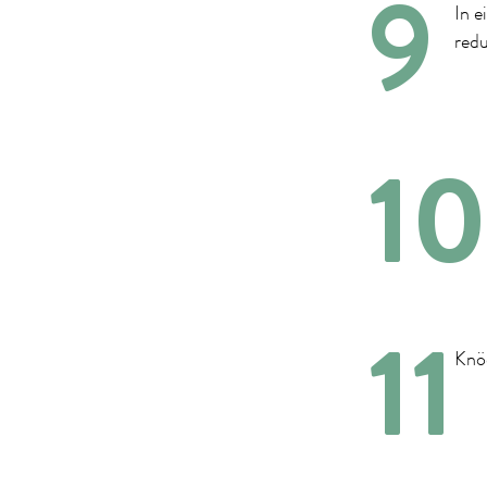
In e
redu
Knö