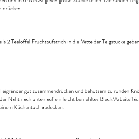
en und in 6-8 etwa gleich große Stücke teilen. Die runden Tei
h drücken.
ils 2 Teelöffel Fruchtaufstrich in die Mitte der Teigstücke geben
 Teigränder gut zusammendrücken und behutsam zu runden Knö
der Naht nach unten auf ein leicht bemehltes Blech/Arbeitsflä
 einem Küchentuch abdecken.