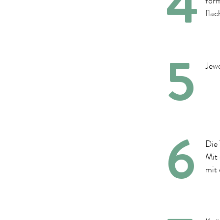
form
flac
Jewe
Die
Mit 
mit