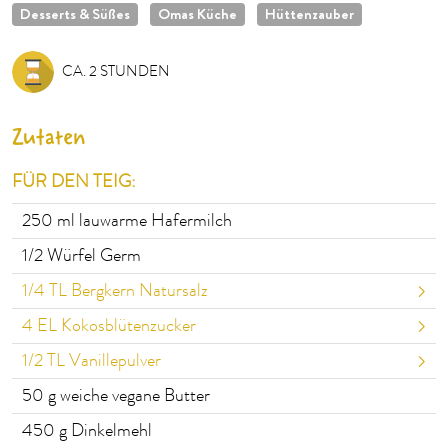
Desserts & Süßes
Omas Küche
Hüttenzauber
CA. 2 STUNDEN
Zutaten
FÜR DEN TEIG:
250
ml lauwarme Hafermilch
1/2
Würfel Germ
1/4
TL Bergkern Natursalz
4
EL Kokosblütenzucker
1/2
TL Vanillepulver
50
g weiche vegane Butter
450
g Dinkelmehl