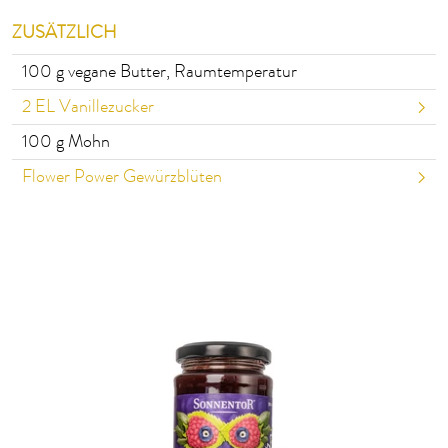
ZUSÄTZLICH
100
g vegane Butter, Raumtemperatur
2
EL Vanillezucker
100
g Mohn
Flower Power Gewürzblüten