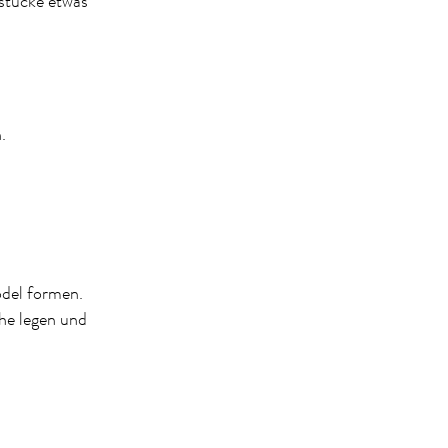
gstücke etwas
.
del formen.
che legen und