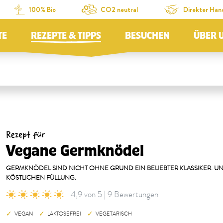
100% Bio
CO2 neutral
Direkter Han
TE
REZEPTE & TIPPS
BESUCHEN
ÜBER 
Rezept für
Vegane Germknödel
GERMKNÖDEL SIND NICHT OHNE GRUND EIN BELIEBTER KLASSIKER. UN
KÖSTLICHEN FÜLLUNG.
4,9 von 5 | 9 Bewertungen
VEGAN
LAKTOSEFREI
VEGETARISCH