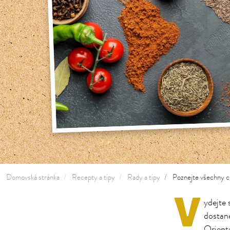
Domovská stránka
Recepty a tipy
Rady a tipy
Poznejte všechny c
V
ydejte 
dostan
Orientu