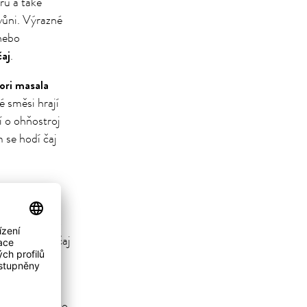
ru a také
 vůni. Výrazné
nebo
čaj
.
ori masala
é směsi hrají
í o ohňostroj
 se hodí čaj
 přílohy.
rkve. S tímto
ný čaj nebo čaj
t s bulgurem.
é kůry. S tímto