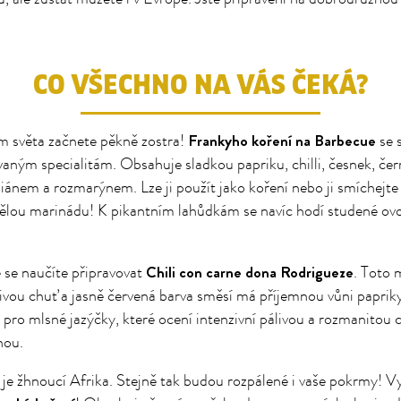
CO VŠECHNO NA VÁS ČEKÁ?
Frankyho koření na Barbecue
m světa začnete pěkně zostra!
se s
vaným specialitám. Obsahuje sladkou papriku, chilli, česnek, čer
iánem a rozmarýnem. Lze ji použít jako koření nebo ji smíchejte 
vělou marinádu! K pikantním lahůdkám se navíc hodí studené ov
Chili con carne dona Rodrigueze
 se naučíte připravovat
. Toto 
livou chuť a jasně červená barva směsí má příjemnou vůni paprik
pro mlsné jazýčky, které ocení intenzivní pálivou a rozmanitou 
nou.
 je žhnoucí Afrika. Stejně tak budou rozpálené i vaše pokrmy! V