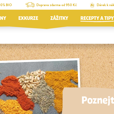
00% BIO
Doprava zdarma od 950 Kč
Dárek k ná
JNY
EXKURZE
ZÁŽITKY
RECEPTY A TIPY
Poznejt