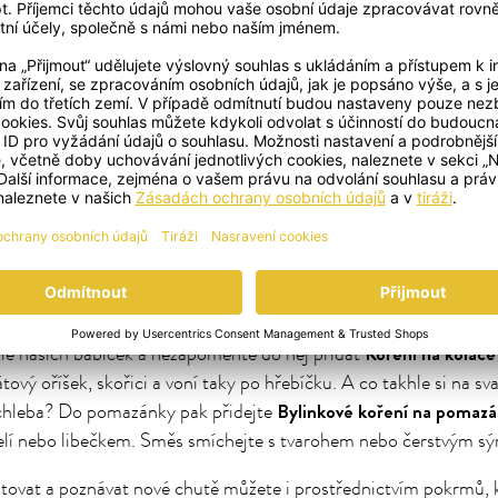
e připravit pouze Tabouleh, ale také zajímavě dochutit kuskus n
ty. Svěží a neobvyklou chuť koření ještě podtrhne čaj z máty pep
ta pomalu končí a my se postupně vracíme zpět do Evropy. Na s
kořením na ryby
eho
dokážete vykouzlit opravdové rybí speciality
á směs s petrželí, tymiánem a žlutou hořčicí. Hodí se na všechn
 V Maďarsku si připravíme tradiční guláš. K tomu potřebujeme h
Lajošovo gulášové
česnek, kousky cibule a kmín. To vše obsahuje
e temperamentní maďarský guláš levou zadní. Zkuste k němu tak
né čaje.
tná krásně, ale jak je známo – všude dobře, doma nejlépe! Upečte
Koření na koláče
le našich babiček a nezapomeňte do něj přidat
ový oříšek, skořici a voní taky po hřebíčku. A co takhle si na sv
Bylinkové koření na pomaz
 chleba? Do pomazánky pak přidejte
želí nebo libečkem. Směs smíchejte s tvarohem nebo čerstvým sý
estovat a poznávat nové chutě můžete i prostřednictvím pokrmů,