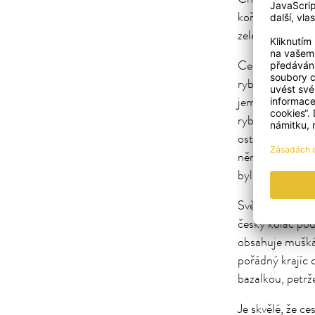
kořením nemusít
zeleninové salá
Cesta kolem svě
rybář Sven. S j
jemná aromatick
rybích polévek.
ostré papriky, 
němu vykouzlít
bylinno-kořeně
Svět voní a chu
český koláč pod
obsahuje muškát
pořádný krajíc
bazalkou, petr
Je skvělé, že c