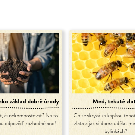
ako základ dobré úrody
Med, tekuté zla
, či nekompostovat? Na to
Co se skrývá za kapkou toho
u odpověď: rozhodně ano!
zlata a jak si doma udělat me
bylinkách?