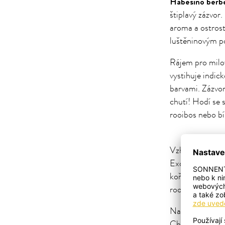
Habešino berbe
štiplavý zázvor
aroma a ostros
luštěninovým p
Rájem pro milov
vystihuje indic
barvami. Zázvor
chutí! Hodí se 
rooibos nebo bíl
Vzhůru do Čín
Exotická naslád
kořením přestan
rooibos.
Naše cesta pok
Charakteristicko