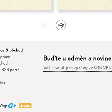
áce & obchod
Buďte u odměn a novinek
 práce
chod
 B2B portál
íru