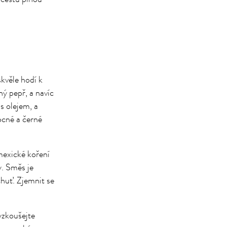
kvěle hodí k
ný pepř, a navíc
s olejem, a
ocné a černé
mexické koření
y. Směs je
chuť. Zjemnit se
yzkoušejte