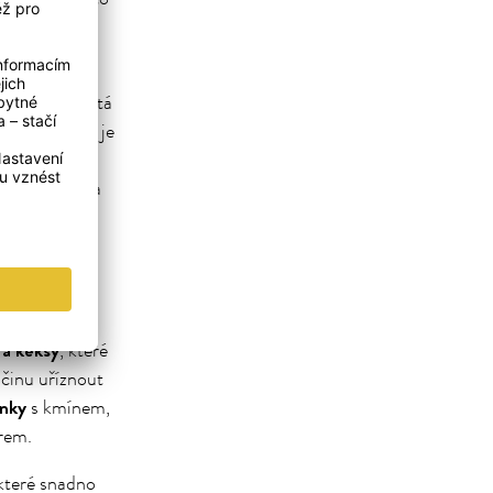
ebo letní
rné.
everu nás vítá
! Tajemstvím je
y druhy ryb i
odně sladké a
 koření
! Díky
é pikantní
 si klasický
 a keksy
, které
ačinu uříznout
ánky
s kmínem,
rem.
 které snadno