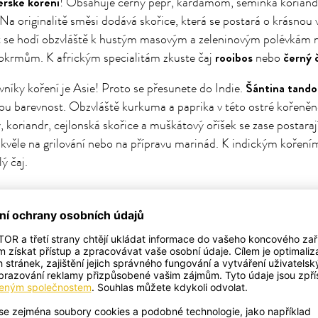
rské koření
! Obsahuje černý pepř, kardamom, semínka koriand
. Na originalitě směsi dodává skořice, která se postará o krásnou
t se hodí obzvláště k hustým masovým a zeleninovým polévkám 
rooibos
černý 
okrmům. K africkým specialitám zkuste čaj
nebo
Šántina tando
níky koření je Asie! Proto se přesunete do Indie.
kou barevnost. Obzvláště kurkuma a paprika v této ostré kořeněn
, koriandr, cejlonská skořice a muškátový oříšek se zase postaraj
skvěle na grilování nebo na přípravu marinád. K indickým kořením
ý čaj.
Koření na rýži mistra Wonga
y!
podtrhne chuť nejznámější asijské
lá chuť za sebou skrývá směs skořice, zázvoru, kmínu i kousky m
ou být rýžové pokrmy nuda! Nasládlou chuť skvěle vyvažuje čer
Tabouleh
račuje na arabském poloostrově.
je arabský lehký salá
u chutí je směs čerstvé máty, petržele, rajčat, cibule a citronov