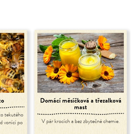
to
Domácí měsíčková a třezalková
mast
to tekutého
V pár krocích a bez zbytečné chemie.
d vonící po