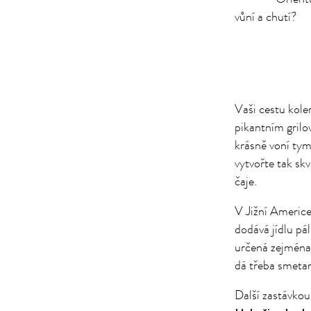
vůní a chutí?
Vaši cestu kole
pikantním grilo
krásně voní tym
vytvořte tak sk
čaje.
V Jižní Americe
dodává jídlu pá
určená zejména 
dá třeba smeta
Další zastávkou