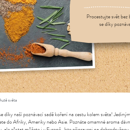
Procestujte svět bez 
se díky poznáva
hutě světa
se díky naší poznávací sadě koření na cestu kolem světa! Jediný
ete do Afriky, Ameriky nebo Asie. Poznáte omamné aroma dáv
, ale zůstat můžete i v Evropě. Jste připraveni na dobrodružnou