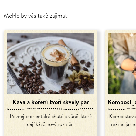
Mohlo by vás také zajímat:
Káva a koření tvoří skvělý pár
Kompost j
Poznejte orientální chutě a vůně, které
Kompostovat
dají kávě nový rozměr.
máme jasno