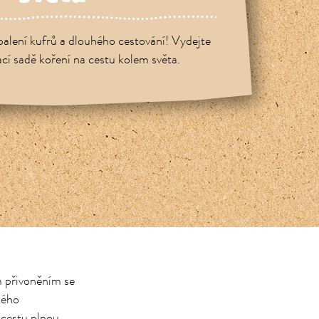
balení kufrů a dlouhého cestování! Vydejte
cí sadě koření na cestu kolem světa.
m přivoněním se
ného
 cestu plnou