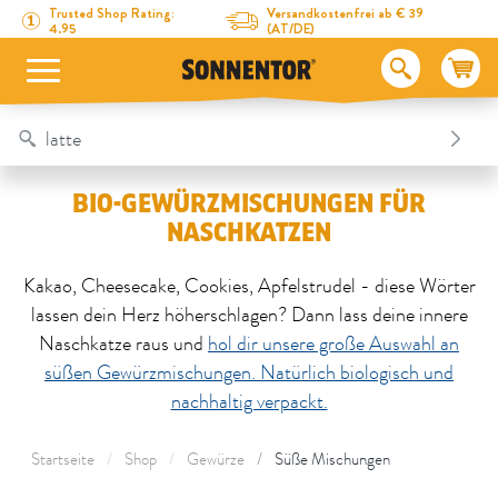
Direkt zum Inhalt
Zum Inhaltsverzeichnis
Direkt zum Menü
Table Of Content
Bio-Gewürzmischungen für Naschkatzen
Trusted Shop Rating:
Versandkostenfrei ab € 39
4.95
(AT/DE)
BIO-GEWÜRZMISCHUNGEN FÜR
NASCHKATZEN
Kakao, Cheesecake, Cookies, Apfelstrudel - diese Wörter
lassen dein Herz höherschlagen? Dann lass deine innere
Naschkatze raus und
hol dir unsere große Auswahl an
süßen Gewürzmischungen. Natürlich biologisch und
nachhaltig verpackt.
Startseite
Shop
Gewürze
Süße Mischungen