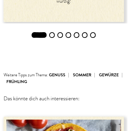
würzig!
1
2
3
4
5
6
7
GENUSS
SOMMER
GEWÜRZE
Weitere Tipps zum Thema:
FRÜHLING
Das könnte dich auch interessieren: