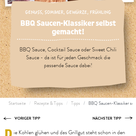
GENUSS
,
SOMMER
,
GEWÜRZE
,
FRÜHLING
BBQ Saucen-Klassiker selbst
gemacht!
BBQ Sauce, Cocktail Sauce oder Sweet Chili
Sauce - da ist für jeden Geschmack die
passende Sauce dabei!
Startseite
Rezepte & Tipps
Tipps
BBQ Saucen-Klassiker sel
VORIGER TIPP
NÄCHSTER TIPP
D
ie Kohlen glühen und das Grillgut steht schon in den