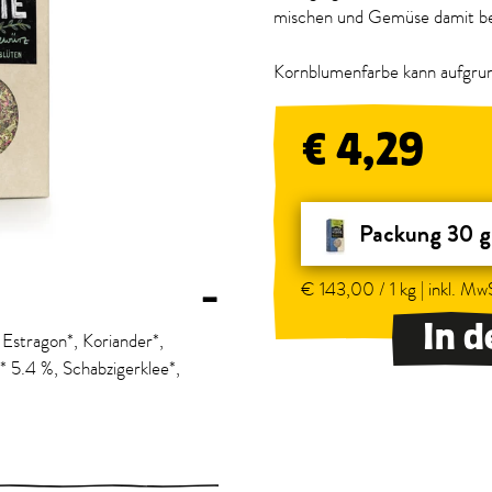
mischen und Gemüse damit bes
Kornblumenfarbe kann aufgrun
€ 4,29
Packung 30 g
€ 143,00 / 1 kg | inkl. MwS
–
In 
 Estragon*, Koriander*,
n* 5.4 %, Schabzigerklee*,