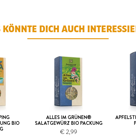
 KÖNNTE DICH AUCH INTERESSI
PING
ALLES IM GRÜNEN®
APFELST
UNG BIO
SALATGEWÜRZ BIO PACKUNG
NG
€ 2,99
Versand
Versand