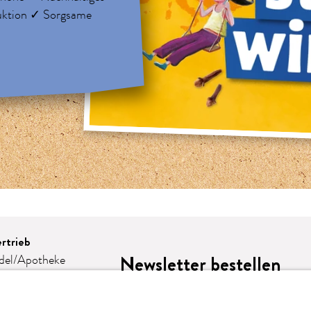
uktion ✓ Sorgsame
rtrieb
Newsletter bestellen
del/Apotheke
e
omie