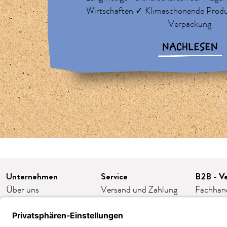
Wirtschaften ✓ Klimaschonende Prod
Verpackung
NACHLESEN
Unternehmen
Service
B2B - Ve
Über uns
Versand und Zahlung
Fachhan
Karriere
FAQ/häufige Fragen
Franchis
Presse
Kontakt
Gastron