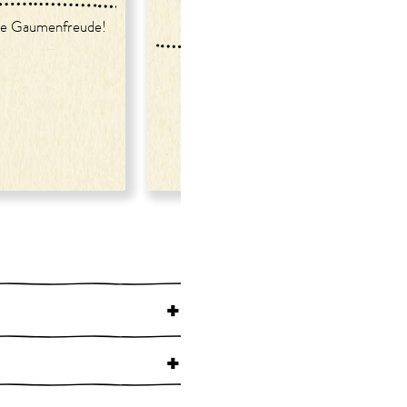
ofengerösteten
Karotten
re Gaumenfreude!
und smokey
Buchweizenknusper
+
+