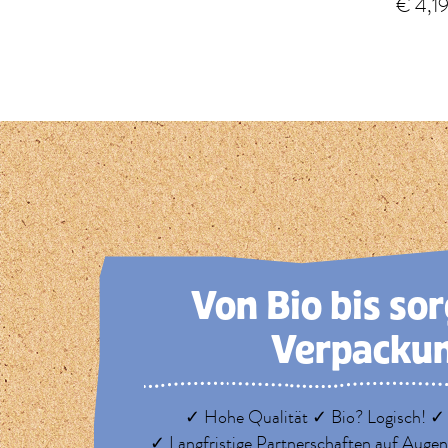
€ 4,1
1
2
3
4
5
Von Bio bis so
Verpacku
✓ Hohe Qualität ✓ Bio? Logisch! ✓
✓ Langfristige Partnerschaften auf Auge