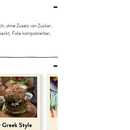
–
sch, ohne Zusatz von Zucker,
ackt, Folie kompostierbar,
–
 Greek Style
Wintersalat mit
H