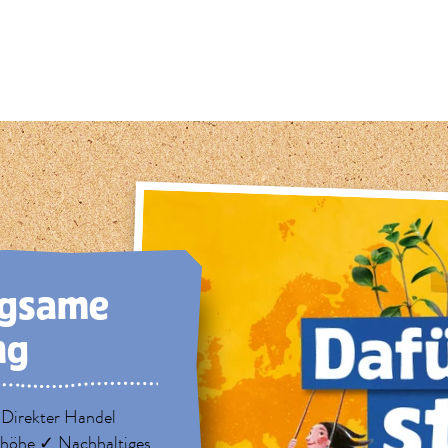
9
rg­same
ng
 Direkter Handel
nhöhe ✓ Nachhaltiges