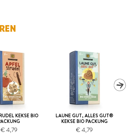
EREN
RUDEL KEKSE BIO
LAUNE GUT, ALLES GUT®
PACKUNG
KEKSE BIO PACKUNG
G
€ 4,79
€ 4,79
Versand
Versand